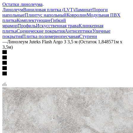
Остатки линолеума
Линолеум
Виниловая плитка (LVT)
Ламинат
Пороги
напольные
Плинтус напольный
Ковролин
Модульная ПВХ
плитка
Комплектующие
Гибкий
мрамор
Профиль
Искусственная трава
Клинкерная
плитка
Сценические покрытия
Антисептики
Уличные
покрытия
Плитка полимернопесчаная
Ступени
—
Линолеум Juteks Flash Argo 3 3,5 м (Остаток 1,848571м x
3,5м)