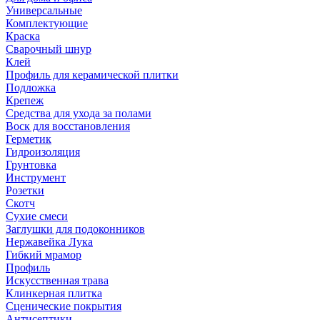
Универсальные
Комплектующие
Краска
Сварочный шнур
Клей
Профиль для керамической плитки
Подложка
Крепеж
Средства для ухода за полами
Воск для восстановления
Герметик
Гидроизоляция
Грунтовка
Инструмент
Розетки
Скотч
Сухие смеси
Заглушки для подоконников
Нержавейка Лука
Гибкий мрамор
Профиль
Искусственная трава
Клинкерная плитка
Сценические покрытия
Антисептики