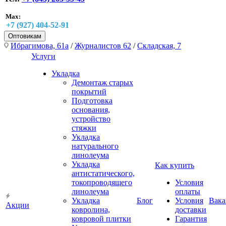
Max:
+7 (927) 404-52-91
Оптовикам
Ибрагимова, 61а
/
Журналистов 62
/
Складская, 7
Услуги
Укладка
Демонтаж старых
покрытий
Подготовка
основания,
устройство
стяжки
Укладка
натурального
линолеума
Укладка
Как купить
антистатического,
токопроводящего
Условия
линолеума
оплаты
Укладка
Блог
Условия
Вака
Акции
ковролина,
доставки
ковровой плитки
Гарантия