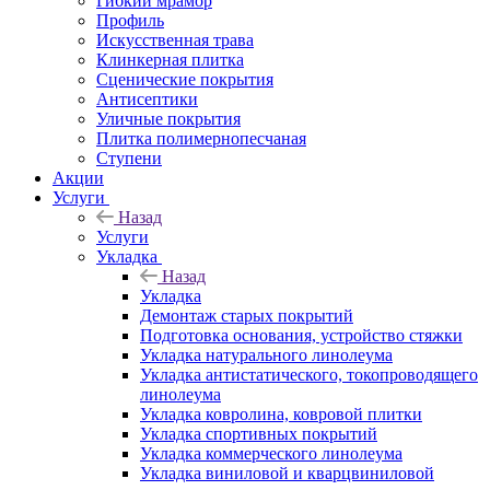
Гибкий мрамор
Профиль
Искусственная трава
Клинкерная плитка
Сценические покрытия
Антисептики
Уличные покрытия
Плитка полимернопесчаная
Ступени
Акции
Услуги
Назад
Услуги
Укладка
Назад
Укладка
Демонтаж старых покрытий
Подготовка основания, устройство стяжки
Укладка натурального линолеума
Укладка антистатического, токопроводящего
линолеума
Укладка ковролина, ковровой плитки
Укладка спортивных покрытий
Укладка коммерческого линолеума
Укладка виниловой и кварцвиниловой