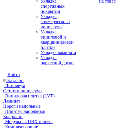
Укладка
на товар
спортивных
покрытий
Укладка
коммерческого
линолеума
Укладка
виниловой и
кварцвиниловой
плитки
Укладка ламината
Укладка
паркетной доски
Войти
Каталог
Линолеум
Остатки линолеума
Виниловая плитка (LVT)
Ламинат
Пороги напольные
Плинтус напольный
Ковролин
Модульная ПВХ плитка
Комплектующие