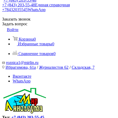
+7 (843) 203-55-48
+7 (843) 203-55-48
Единая справочная
+78432035545
WhatsApp
Заказать звонок
Задать вопрос
Войти
Корзина
0
Избранные товары
0
Сравнение товаров
0
roznica1@mirlin.ru
Ибрагимова, 61а
/
Журналистов 62
/
Складская, 7
Вконтакте
WhatsApp
Тел:
+7 (843) 203-55-45