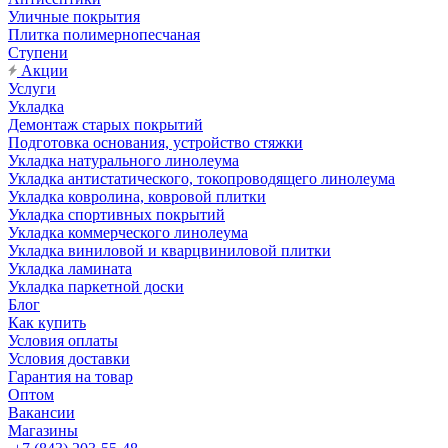
Уличные покрытия
Плитка полимернопесчаная
Ступени
Акции
Услуги
Укладка
Демонтаж старых покрытий
Подготовка основания, устройство стяжки
Укладка натурального линолеума
Укладка антистатического, токопроводящего линолеума
Укладка ковролина, ковровой плитки
Укладка спортивных покрытий
Укладка коммерческого линолеума
Укладка виниловой и кварцвиниловой плитки
Укладка ламината
Укладка паркетной доски
Блог
Как купить
Условия оплаты
Условия доставки
Гарантия на товар
Оптом
Вакансии
Магазины