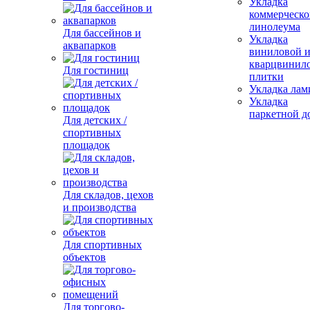
Укладка
коммерческо
линолеума
Для бассейнов и
Укладка
аквапарков
виниловой 
кварцвинил
Для гостиниц
плитки
Укладка лам
Укладка
паркетной д
Для детских /
спортивных
площадок
Для складов, цехов
и производства
Для спортивных
объектов
Для торгово-