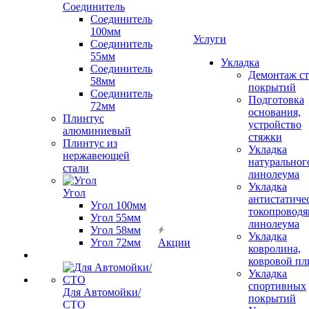
Соединитель
Соединитель
100мм
Услуги
Соединитель
55мм
Укладка
Соединитель
Демонтаж с
58мм
покрытий
Соединитель
Подготовка
72мм
основания,
Плинтус
устройство
алюминиевый
стяжки
Плинтус из
Укладка
нержавеющей
натуральног
стали
линолеума
Укладка
Угол
антистатиче
Угол 100мм
токопроводя
Угол 55мм
линолеума
Угол 58мм
Укладка
Угол 72мм
Акции
ковролина,
ковровой пл
Укладка
спортивных
Для Автомойки/
покрытий
СТО