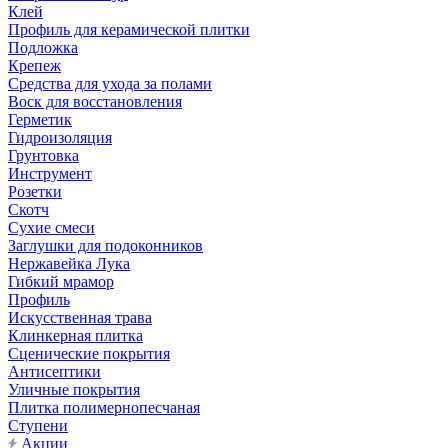
Клей
Профиль для керамической плитки
Подложка
Крепеж
Средства для ухода за полами
Воск для восстановления
Герметик
Гидроизоляция
Грунтовка
Инструмент
Розетки
Скотч
Сухие смеси
Заглушки для подоконников
Нержавейка Лука
Гибкий мрамор
Профиль
Искусственная трава
Клинкерная плитка
Сценические покрытия
Антисептики
Уличные покрытия
Плитка полимернопесчаная
Ступени
Акции