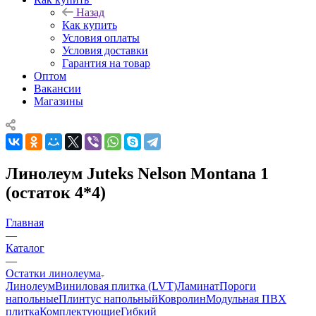
Назад
Как купить
Условия оплаты
Условия доставки
Гарантия на товар
Оптом
Вакансии
Магазины
Линолеум Juteks Nelson Montana 1
(остаток 4*4)
Главная
—
Каталог
—
Остатки линолеума
Линолеум
Виниловая плитка (LVT)
Ламинат
Пороги
напольные
Плинтус напольный
Ковролин
Модульная ПВХ
плитка
Комплектующие
Гибкий