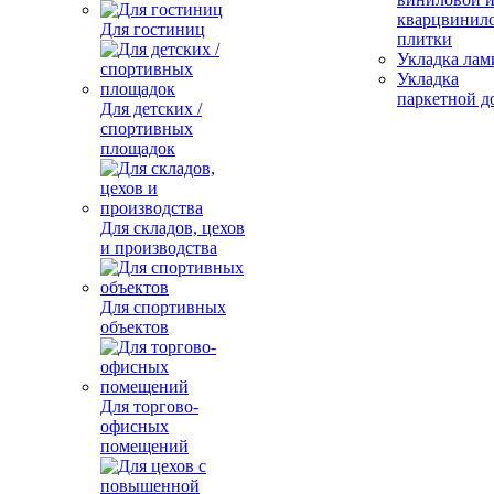
кварцвинил
Для гостиниц
плитки
Укладка лам
Укладка
паркетной д
Для детских /
спортивных
площадок
Для складов, цехов
и производства
Для спортивных
объектов
Для торгово-
офисных
помещений