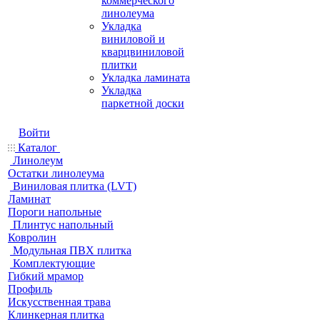
коммерческого
линолеума
Укладка
виниловой и
кварцвиниловой
плитки
Укладка ламината
Укладка
паркетной доски
Войти
Каталог
Линолеум
Остатки линолеума
Виниловая плитка (LVT)
Ламинат
Пороги напольные
Плинтус напольный
Ковролин
Модульная ПВХ плитка
Комплектующие
Гибкий мрамор
Профиль
Искусственная трава
Клинкерная плитка