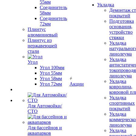
55мм
Укладка
Соединитель
Демонтаж с
58мм
покрытий
Соединитель
Подготовка
72мм
основания,
Плинтус
устройство
алюминиевый
стяжки
Плинтус из
Укладка
нержавеющей
натуральног
стали
линолеума
Укладка
Угол
антистатиче
Угол 100мм
токопроводя
Угол 55мм
линолеума
Угол 58мм
Укладка
Угол 72мм
Акции
ковролина,
ковровой пл
Укладка
спортивных
Для Автомойки/
покрытий
СТО
Укладка
коммерческо
линолеума
Для бассейнов и
Укладка
аквапарков
виниловой 