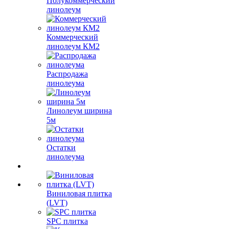
Полукоммерческий
линолеум
Коммерческий
линолеум КМ2
Распродажа
линолеума
Линолеум ширина
5м
Остатки
линолеума
Виниловая плитка
(LVT)
SPC плитка