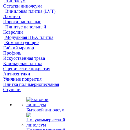
Линолеум
Остатки линолеума
Виниловая плитка (LVT)
Ламинат
Пороги напольные
Плинтус напольный
Ковролин
Модульная ПВХ плитка
Комплектующие
Гибкий мрамор
Профиль
Искусственная трава
Клинкерная плитка
Сценические покрытия
Антисептики
Уличные покрытия
Плитка полимернопесчаная
Ступени
Бытовой линолеум