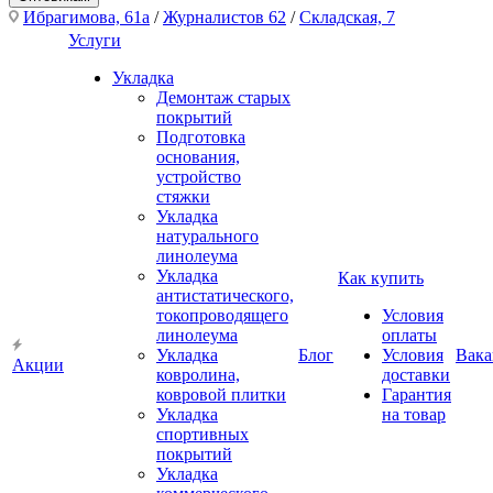
Ибрагимова, 61а
/
Журналистов 62
/
Складская, 7
Услуги
Укладка
Демонтаж старых
покрытий
Подготовка
основания,
устройство
стяжки
Укладка
натурального
линолеума
Укладка
Как купить
антистатического,
токопроводящего
Условия
линолеума
оплаты
Укладка
Блог
Условия
Вака
Акции
ковролина,
доставки
ковровой плитки
Гарантия
Укладка
на товар
спортивных
покрытий
Укладка