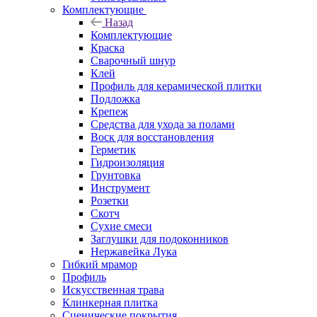
Комплектующие
Назад
Комплектующие
Краска
Сварочный шнур
Клей
Профиль для керамической плитки
Подложка
Крепеж
Средства для ухода за полами
Воск для восстановления
Герметик
Гидроизоляция
Грунтовка
Инструмент
Розетки
Скотч
Сухие смеси
Заглушки для подоконников
Нержавейка Лука
Гибкий мрамор
Профиль
Искусственная трава
Клинкерная плитка
Сценические покрытия