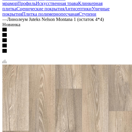
мрамор
Профиль
Искусственная трава
Клинкерная
плитка
Сценические покрытия
Антисептики
Уличные
покрытия
Плитка полимернопесчаная
Ступени
—
Линолеум Juteks Nelson Montana 1 (остаток 4*4)
Новинка