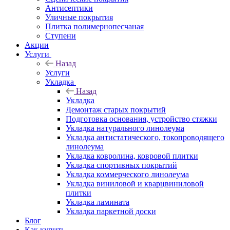
Антисептики
Уличные покрытия
Плитка полимернопесчаная
Ступени
Акции
Услуги
Назад
Услуги
Укладка
Назад
Укладка
Демонтаж старых покрытий
Подготовка основания, устройство стяжки
Укладка натурального линолеума
Укладка антистатического, токопроводящего
линолеума
Укладка ковролина, ковровой плитки
Укладка спортивных покрытий
Укладка коммерческого линолеума
Укладка виниловой и кварцвиниловой
плитки
Укладка ламината
Укладка паркетной доски
Блог
Как купить