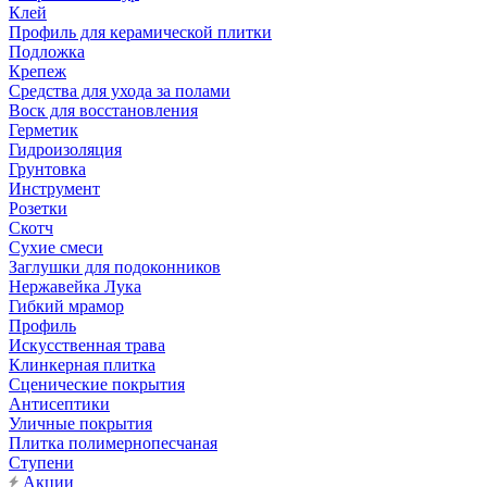
Клей
Профиль для керамической плитки
Подложка
Крепеж
Средства для ухода за полами
Воск для восстановления
Герметик
Гидроизоляция
Грунтовка
Инструмент
Розетки
Скотч
Сухие смеси
Заглушки для подоконников
Нержавейка Лука
Гибкий мрамор
Профиль
Искусственная трава
Клинкерная плитка
Сценические покрытия
Антисептики
Уличные покрытия
Плитка полимернопесчаная
Ступени
Акции