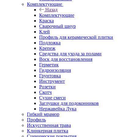
Комплектующие
Назад
Комплектующие
Краска
Сварочный шнур
Клей
Профиль для керамической плитки
Подложка
Крепеж
Средства для ухода за полами
Воск для восстановления
Герметик
Гидроизоляция
Грунтовка
Инструмент
Розетки
Скотч
Сухие смеси
Заглушки для подоконников
Нержавейка Лука
Гибкий мрамор
Профиль
Искусственная трава
Клинкерная плитка
Сценические покрытия