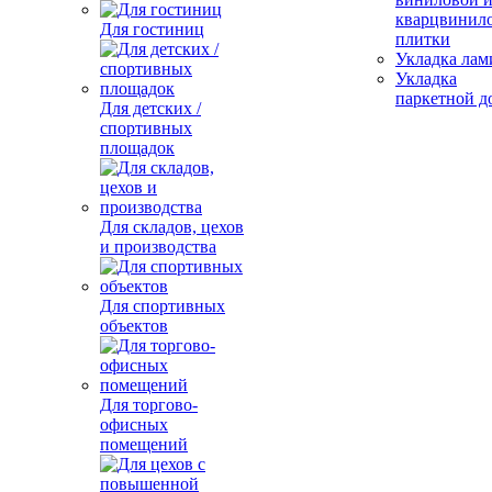
кварцвинил
Для гостиниц
плитки
Укладка лам
Укладка
паркетной д
Для детских /
спортивных
площадок
Для складов, цехов
и производства
Для спортивных
объектов
Для торгово-
офисных
помещений