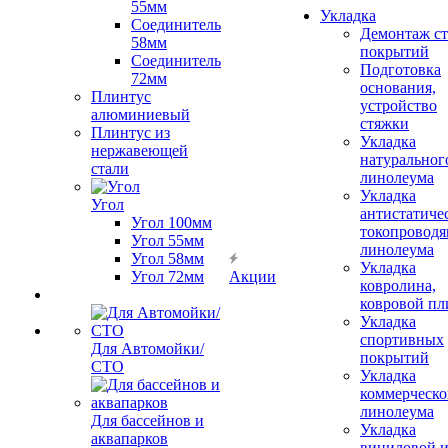
55мм
Укладка
Соединитель
Демонтаж с
58мм
покрытий
Соединитель
Подготовка
72мм
основания,
Плинтус
устройство
алюминиевый
стяжки
Плинтус из
Укладка
нержавеющей
натуральног
стали
линолеума
Укладка
Угол
антистатиче
Угол 100мм
токопроводя
Угол 55мм
линолеума
Угол 58мм
Укладка
Угол 72мм
Акции
ковролина,
ковровой пл
Укладка
спортивных
Для Автомойки/
покрытий
СТО
Укладка
коммерческо
линолеума
Для бассейнов и
Укладка
аквапарков
виниловой 