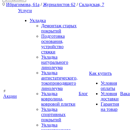
Ибрагимова, 61а
/
Журналистов 62
/
Складская, 7
Услуги
Укладка
Демонтаж старых
покрытий
Подготовка
основания,
устройство
стяжки
Укладка
натурального
линолеума
Укладка
Как купить
антистатического,
токопроводящего
Условия
линолеума
оплаты
Укладка
Блог
Условия
Вака
Акции
ковролина,
доставки
ковровой плитки
Гарантия
Укладка
на товар
спортивных
покрытий
Укладка