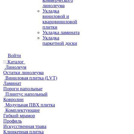
коммерческого
линолеума
Укладка
виниловой и
кварцвиниловой
плитки
Укладка ламината
Укладка
паркетной доски
Войти
Каталог
Линолеум
Остатки линолеума
Виниловая плитка (LVT)
Ламинат
Пороги напольные
Плинтус напольный
Ковролин
Модульная ПВХ плитка
Комплектующие
Гибкий мрамор
Профиль
Искусственная трава
Клинкерная плитка