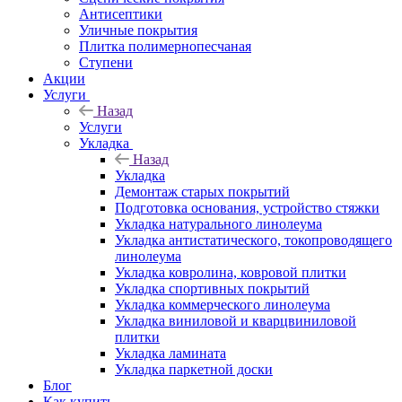
Антисептики
Уличные покрытия
Плитка полимернопесчаная
Ступени
Акции
Услуги
Назад
Услуги
Укладка
Назад
Укладка
Демонтаж старых покрытий
Подготовка основания, устройство стяжки
Укладка натурального линолеума
Укладка антистатического, токопроводящего
линолеума
Укладка ковролина, ковровой плитки
Укладка спортивных покрытий
Укладка коммерческого линолеума
Укладка виниловой и кварцвиниловой
плитки
Укладка ламината
Укладка паркетной доски
Блог
Как купить