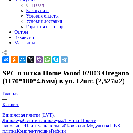
Назад
Как купить
Условия оплаты
Условия доставки
Гарантия на товар
Оптом
Вакансии
Магазины
SPC плитка Home Wood 02003 Oregano
(1170*180*4.6мм) в уп. 12шт. (2,527м2)
Главная
—
Каталог
—
Виниловая плитка (LVT)
Линолеум
Остатки линолеума
Ламинат
Пороги
напольные
Плинтус напольный
Ковролин
Модульная ПВХ
плитка
Комплектующие
Гибкий