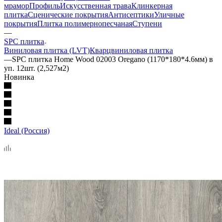
мрамор
Профиль
Искусственная трава
Клинкерная
плитка
Сценические покрытия
Антисептики
Уличные
покрытия
Плитка полимернопесчаная
Ступени
—
SPC плитка
Виниловая плитка (LVT)
Кварцвиниловая плитка
—
SPC плитка Home Wood 02003 Oregano (1170*180*4.6мм) в
уп. 12шт. (2,527м2)
Новинка
Ideal (Россия)