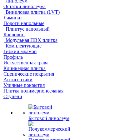
Линолеум
Остатки линолеума
Виниловая плитка (LVT)
Ламинат
Пороги напольные
Плинтус напольный
Ковролин
Модульная ПВХ плитка
Комплектующие
Гибкий мрамор
Профиль
Искусственная трава
Клинкерная плитка
Сценические покрытия
Антисептики
Уличные покрытия
Плитка полимернопесчаная
Ступени
Бытовой линолеум