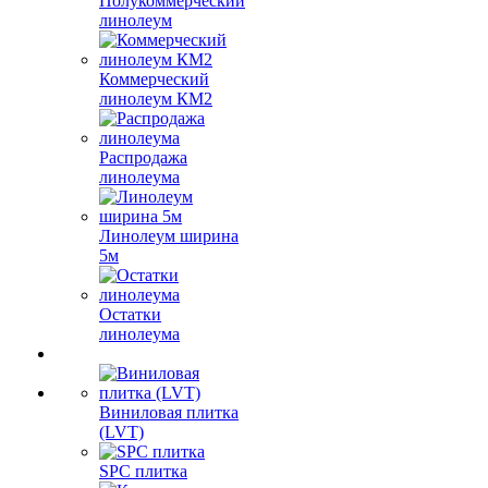
Полукоммерческий
линолеум
Коммерческий
линолеум КМ2
Распродажа
линолеума
Линолеум ширина
5м
Остатки
линолеума
Виниловая плитка
(LVT)
SPC плитка