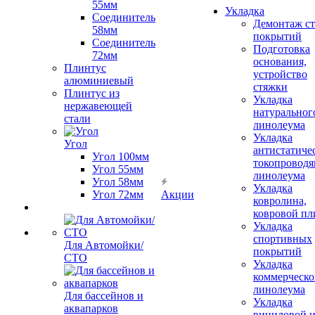
55мм
Укладка
Соединитель
Демонтаж с
58мм
покрытий
Соединитель
Подготовка
72мм
основания,
Плинтус
устройство
алюминиевый
стяжки
Плинтус из
Укладка
нержавеющей
натуральног
стали
линолеума
Укладка
Угол
антистатиче
Угол 100мм
токопроводя
Угол 55мм
линолеума
Угол 58мм
Укладка
Угол 72мм
Акции
ковролина,
ковровой пл
Укладка
спортивных
Для Автомойки/
покрытий
СТО
Укладка
коммерческо
линолеума
Для бассейнов и
Укладка
аквапарков
виниловой 