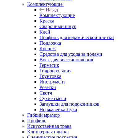
Комплектующие
Назад
Комплектующие
Краска
Сварочный шнур
Клей
Профиль для керамической плитки
Подложка
Крепеж
Средства для ухода за полами
Воск для восстановления
Герметик
Гидроизоляция
Грунтовка
Инструмент
Розетки
Скотч
Сухие смеси
Заглушки для подоконников
Нержавейка Лука
Гибкий мрамор
Профиль
Искусственная трава
Клинкерная плитка
Сценические покрытия