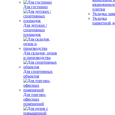
кварцвинил
Для гостиниц
плитки
Укладка лам
Укладка
паркетной д
Для детских /
спортивных
площадок
Для складов, цехов
и производства
Для спортивных
объектов
Для торгово-
офисных
помещений