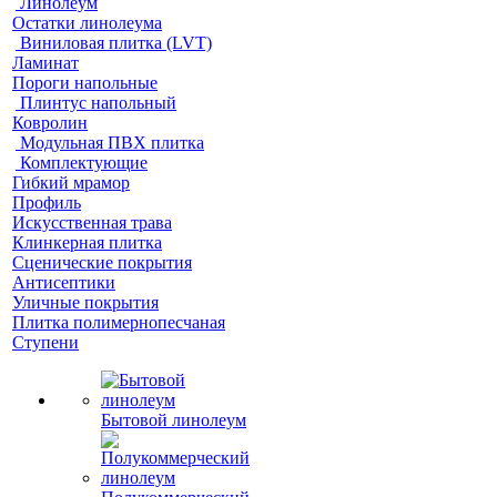
Линолеум
Остатки линолеума
Виниловая плитка (LVT)
Ламинат
Пороги напольные
Плинтус напольный
Ковролин
Модульная ПВХ плитка
Комплектующие
Гибкий мрамор
Профиль
Искусственная трава
Клинкерная плитка
Сценические покрытия
Антисептики
Уличные покрытия
Плитка полимернопесчаная
Ступени
Бытовой линолеум