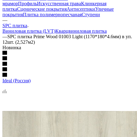
мрамор
Профиль
Искусственная трава
Клинкерная
плитка
Сценические покрытия
Антисептики
Уличные
покрытия
Плитка полимернопесчаная
Ступени
—
SPC плитка
Виниловая плитка (LVT)
Кварцвиниловая плитка
—
SPC плитка Prime Wood 01003 Light (1170*180*4.6мм) в уп.
12шт. (2,527м2)
Новинка
Ideal (Россия)