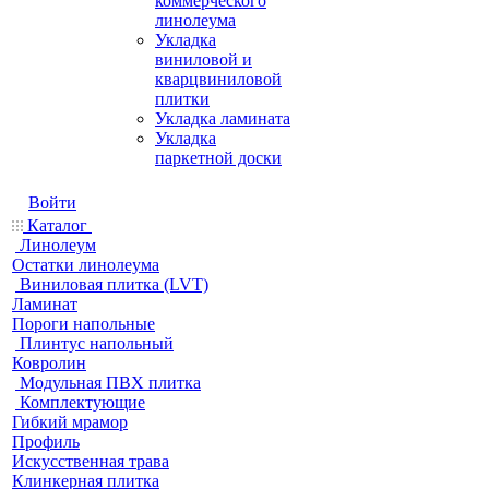
коммерческого
линолеума
Укладка
виниловой и
кварцвиниловой
плитки
Укладка ламината
Укладка
паркетной доски
Войти
Каталог
Линолеум
Остатки линолеума
Виниловая плитка (LVT)
Ламинат
Пороги напольные
Плинтус напольный
Ковролин
Модульная ПВХ плитка
Комплектующие
Гибкий мрамор
Профиль
Искусственная трава
Клинкерная плитка