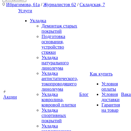
Ибрагимова, 61а
/
Журналистов 62
/
Складская, 7
Услуги
Укладка
Демонтаж старых
покрытий
Подготовка
основания,
устройство
стяжки
Укладка
натурального
линолеума
Укладка
Как купить
антистатического,
токопроводящего
Условия
линолеума
оплаты
Укладка
Блог
Условия
Вака
Акции
ковролина,
доставки
ковровой плитки
Гарантия
Укладка
на товар
спортивных
покрытий
Укладка