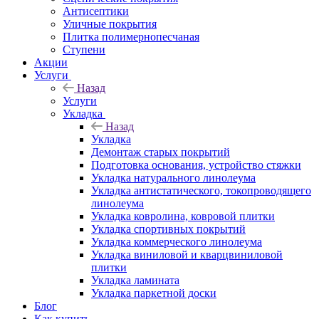
Антисептики
Уличные покрытия
Плитка полимернопесчаная
Ступени
Акции
Услуги
Назад
Услуги
Укладка
Назад
Укладка
Демонтаж старых покрытий
Подготовка основания, устройство стяжки
Укладка натурального линолеума
Укладка антистатического, токопроводящего
линолеума
Укладка ковролина, ковровой плитки
Укладка спортивных покрытий
Укладка коммерческого линолеума
Укладка виниловой и кварцвиниловой
плитки
Укладка ламината
Укладка паркетной доски
Блог
Как купить