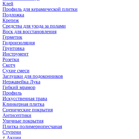
Клей
Профиль для керамической плитки
Подложка
Крепеж
Средства для ухода за полами
Воск для восстановления
Герметик
Гидроизоляция
Грунтовка
Инструмент
Розетки
Скотч
Сухие смеси
Заглушки для подоконников
Нержавейка Лука
Гибкий мрамор
Профиль
Искусственная трава
Клинкерная плитка
Сценические покрытия
Антисептики
Уличные покрытия
Плитка полимернопесчаная
Ступени
Акции