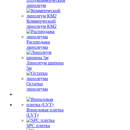
Полукоммерческий
линолеум
Коммерческий
линолеум КМ2
Распродажа
линолеума
Линолеум ширина
5м
Остатки
линолеума
Виниловая плитка
(LVT)
SPC плитка