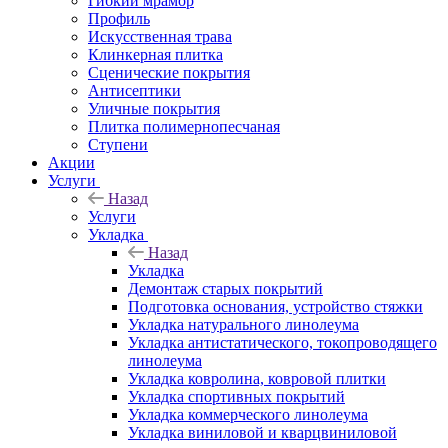
Гибкий мрамор
Профиль
Искусственная трава
Клинкерная плитка
Сценические покрытия
Антисептики
Уличные покрытия
Плитка полимернопесчаная
Ступени
Акции
Услуги
Назад
Услуги
Укладка
Назад
Укладка
Демонтаж старых покрытий
Подготовка основания, устройство стяжки
Укладка натурального линолеума
Укладка антистатического, токопроводящего
линолеума
Укладка ковролина, ковровой плитки
Укладка спортивных покрытий
Укладка коммерческого линолеума
Укладка виниловой и кварцвиниловой