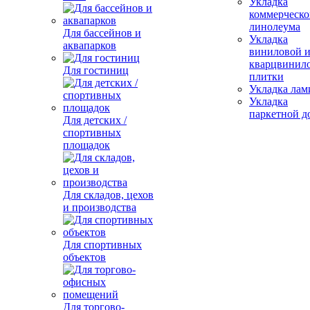
Укладка
коммерческо
линолеума
Для бассейнов и
Укладка
аквапарков
виниловой 
кварцвинил
Для гостиниц
плитки
Укладка лам
Укладка
паркетной д
Для детских /
спортивных
площадок
Для складов, цехов
и производства
Для спортивных
объектов
Для торгово-