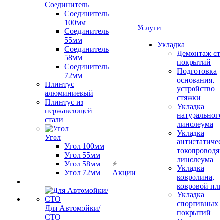
Соединитель
Соединитель
100мм
Услуги
Соединитель
55мм
Укладка
Соединитель
Демонтаж с
58мм
покрытий
Соединитель
Подготовка
72мм
основания,
Плинтус
устройство
алюминиевый
стяжки
Плинтус из
Укладка
нержавеющей
натуральног
стали
линолеума
Укладка
Угол
антистатиче
Угол 100мм
токопроводя
Угол 55мм
линолеума
Угол 58мм
Укладка
Угол 72мм
Акции
ковролина,
ковровой пл
Укладка
спортивных
Для Автомойки/
покрытий
СТО