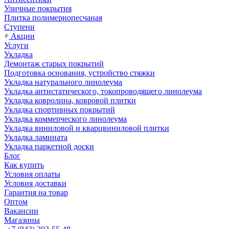
Уличные покрытия
Плитка полимернопесчаная
Ступени
Акции
Услуги
Укладка
Демонтаж старых покрытий
Подготовка основания, устройство стяжки
Укладка натурального линолеума
Укладка антистатического, токопроводящего линолеума
Укладка ковролина, ковровой плитки
Укладка спортивных покрытий
Укладка коммерческого линолеума
Укладка виниловой и кварцвиниловой плитки
Укладка ламината
Укладка паркетной доски
Блог
Как купить
Условия оплаты
Условия доставки
Гарантия на товар
Оптом
Вакансии
Магазины