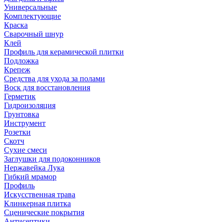
Универсальные
Комплектующие
Краска
Сварочный шнур
Клей
Профиль для керамической плитки
Подложка
Крепеж
Средства для ухода за полами
Воск для восстановления
Герметик
Гидроизоляция
Грунтовка
Инструмент
Розетки
Скотч
Сухие смеси
Заглушки для подоконников
Нержавейка Лука
Гибкий мрамор
Профиль
Искусственная трава
Клинкерная плитка
Сценические покрытия
Антисептики