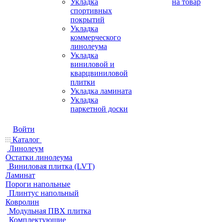
Укладка
на товар
спортивных
покрытий
Укладка
коммерческого
линолеума
Укладка
виниловой и
кварцвиниловой
плитки
Укладка ламината
Укладка
паркетной доски
Войти
Каталог
Линолеум
Остатки линолеума
Виниловая плитка (LVT)
Ламинат
Пороги напольные
Плинтус напольный
Ковролин
Модульная ПВХ плитка
Комплектующие