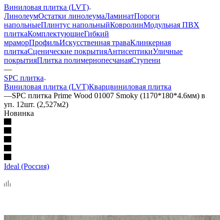
Виниловая плитка (LVT)
Линолеум
Остатки линолеума
Ламинат
Пороги
напольные
Плинтус напольный
Ковролин
Модульная ПВХ
плитка
Комплектующие
Гибкий
мрамор
Профиль
Искусственная трава
Клинкерная
плитка
Сценические покрытия
Антисептики
Уличные
покрытия
Плитка полимернопесчаная
Ступени
—
SPC плитка
Виниловая плитка (LVT)
Кварцвиниловая плитка
—
SPC плитка Prime Wood 01007 Smoky (1170*180*4.6мм) в
уп. 12шт. (2,527м2)
Новинка
Ideal (Россия)