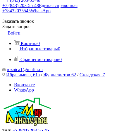
+7 (843) 203-55-48
+7 (843) 203-55-48
Единая справочная
+78432035545
WhatsApp
Заказать звонок
Задать вопрос
Войти
Корзина
0
Избранные товары
0
Сравнение товаров
0
roznica1@mirlin.ru
Ибрагимова, 61а
/
Журналистов 62
/
Складская, 7
Вконтакте
WhatsApp
Тел:
+7 (843) 203-55-45