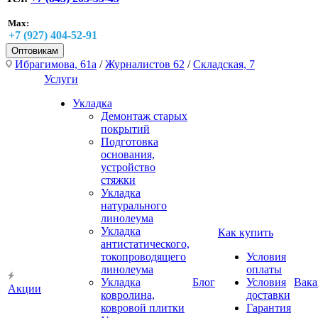
Max:
+7 (927) 404-52-91
Оптовикам
Ибрагимова, 61а
/
Журналистов 62
/
Складская, 7
Услуги
Укладка
Демонтаж старых
покрытий
Подготовка
основания,
устройство
стяжки
Укладка
натурального
линолеума
Укладка
Как купить
антистатического,
токопроводящего
Условия
линолеума
оплаты
Укладка
Блог
Условия
Вака
Акции
ковролина,
доставки
ковровой плитки
Гарантия