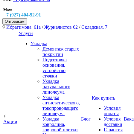
Max:
+7 (927) 404-52-91
Оптовикам
Ибрагимова, 61а
/
Журналистов 62
/
Складская, 7
Услуги
Укладка
Демонтаж старых
покрытий
Подготовка
основания,
устройство
стяжки
Укладка
натурального
линолеума
Укладка
Как купить
антистатического,
токопроводящего
Условия
линолеума
оплаты
Укладка
Блог
Условия
Вака
Акции
ковролина,
доставки
ковровой плитки
Гарантия