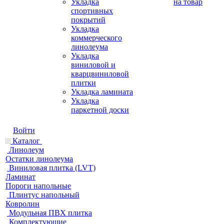
Укладка
на товар
спортивных
покрытий
Укладка
коммерческого
линолеума
Укладка
виниловой и
кварцвиниловой
плитки
Укладка ламината
Укладка
паркетной доски
Войти
Каталог
Линолеум
Остатки линолеума
Виниловая плитка (LVT)
Ламинат
Пороги напольные
Плинтус напольный
Ковролин
Модульная ПВХ плитка
Комплектующие