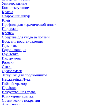
Универсальные
Комплектующие
Краска
Сварочный шнур
Клей
Профиль для керамической плитки
Подложка
Крепеж
Средства для ухода за полами
Воск для восстановления
Герметик
Гидроизоляция
Грунтовка
Инструмент
Розетки
Скотч
Сухие смеси
Заглушки для подоконников
Нержавейка Лука
Гибкий мрамор
Профиль
Искусственная трава
Клинкерная плитка
Сценические покрытия
Антисептики