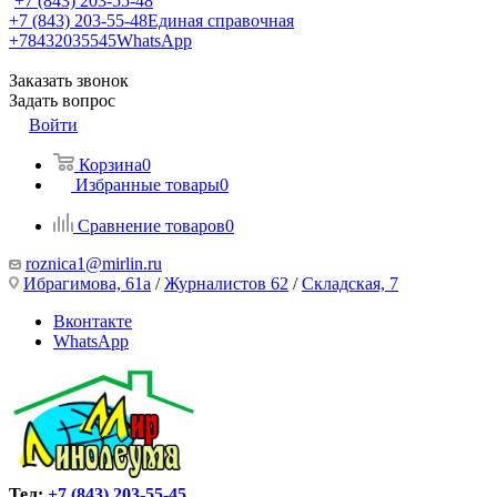
+7 (843) 203-55-48
+7 (843) 203-55-48
Единая справочная
+78432035545
WhatsApp
Заказать звонок
Задать вопрос
Войти
Корзина
0
Избранные товары
0
Сравнение товаров
0
roznica1@mirlin.ru
Ибрагимова, 61а
/
Журналистов 62
/
Складская, 7
Вконтакте
WhatsApp
Тел:
+7 (843) 203-55-45