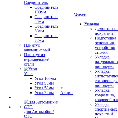
Соединитель
Соединитель
100мм
Услуги
Соединитель
55мм
Укладка
Соединитель
Демонтаж с
58мм
покрытий
Соединитель
Подготовка
72мм
основания,
Плинтус
устройство
алюминиевый
стяжки
Плинтус из
Укладка
нержавеющей
натуральног
стали
линолеума
Укладка
Угол
антистатиче
Угол 100мм
токопроводя
Угол 55мм
линолеума
Угол 58мм
Укладка
Угол 72мм
Акции
ковролина,
ковровой пл
Укладка
спортивных
Для Автомойки/
покрытий
СТО