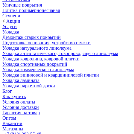
Уличные покрытия
Плитка полимернопесчаная
Ступени
Акции
Услуги
Укладка
Демонтаж старых покрытий
Подготовка основания, устройство стяжки
Укладка натурального линолеума
Укладка антистатического, токопроводящего линолеума
Укладка ковролина, ковровой плитки
Укладка спортивных покрытий
Укладка коммерческого линолеума
Укладка виниловой и кварцвиниловой плитки
Укладка ламината
Укладка паркетной доски
Блог
Как купить
Условия оплаты
Условия доставки
Гарантия на товар
Оптом
Вакансии
Магазины