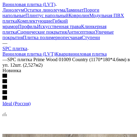
Виниловая плитка (LVT)
Линолеум
Остатки линолеума
Ламинат
Пороги
напольные
Плинтус напольный
Ковролин
Модульная ПВХ
плитка
Комплектующие
Гибкий
мрамор
Профиль
Искусственная трава
Клинкерная
плитка
Сценические покрытия
Антисептики
Уличные
покрытия
Плитка полимернопесчаная
Ступени
—
SPC плитка
Виниловая плитка (LVT)
Кварцвиниловая плитка
—
SPC плитка Prime Wood 01009 Country (1170*180*4.6мм) в
уп. 12шт. (2,527м2)
Новинка
Ideal (Россия)