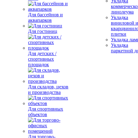
Укладка
коммерческо
линолеума
Для бассейнов и
Укладка
аквапарков
виниловой 
кварцвинил
Для гостиниц
плитки
Укладка лам
Укладка
паркетной д
Для детских /
спортивных
площадок
Для складов, цехов
и производства
Для спортивных
объектов
Для торгово-