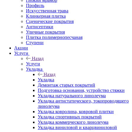
Гибкий мрамор
Профиль
Искусственная трава
Клинкерная плитка
Сценические покрытия
Антисептики
Уличные покрытия
Плитка полимернопесчаная
Ступени
Акции
Услуги
Назад
Услуги
Укладка
Назад
Укладка
Демонтаж старых покрытий
Подготовка основания, устройство стяжки
Укладка натурального линолеума
Укладка антистатического, токопроводящего
линолеума
Укладка ковролина, ковровой плитки
Укладка спортивных покрытий
Укладка коммерческого линолеума
Укладка виниловой и кварцвиниловой