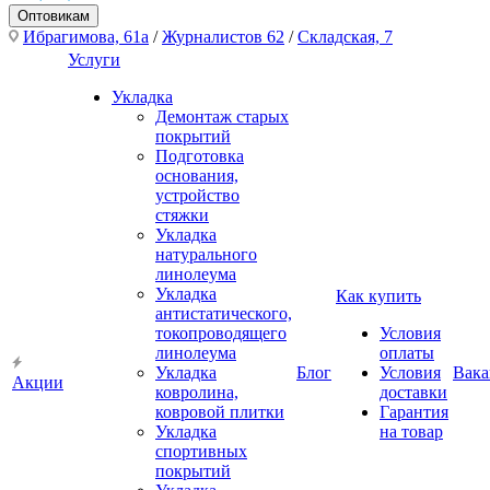
Оптовикам
Ибрагимова, 61а
/
Журналистов 62
/
Складская, 7
Услуги
Укладка
Демонтаж старых
покрытий
Подготовка
основания,
устройство
стяжки
Укладка
натурального
линолеума
Укладка
Как купить
антистатического,
токопроводящего
Условия
линолеума
оплаты
Укладка
Блог
Условия
Вака
Акции
ковролина,
доставки
ковровой плитки
Гарантия
Укладка
на товар
спортивных
покрытий