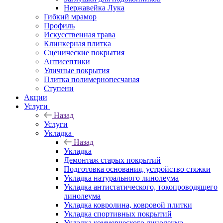
Нержавейка Лука
Гибкий мрамор
Профиль
Искусственная трава
Клинкерная плитка
Сценические покрытия
Антисептики
Уличные покрытия
Плитка полимернопесчаная
Ступени
Акции
Услуги
Назад
Услуги
Укладка
Назад
Укладка
Демонтаж старых покрытий
Подготовка основания, устройство стяжки
Укладка натурального линолеума
Укладка антистатического, токопроводящего
линолеума
Укладка ковролина, ковровой плитки
Укладка спортивных покрытий
Укладка коммерческого линолеума