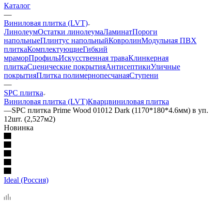
Каталог
—
Виниловая плитка (LVT)
Линолеум
Остатки линолеума
Ламинат
Пороги
напольные
Плинтус напольный
Ковролин
Модульная ПВХ
плитка
Комплектующие
Гибкий
мрамор
Профиль
Искусственная трава
Клинкерная
плитка
Сценические покрытия
Антисептики
Уличные
покрытия
Плитка полимернопесчаная
Ступени
—
SPC плитка
Виниловая плитка (LVT)
Кварцвиниловая плитка
—
SPC плитка Prime Wood 01012 Dark (1170*180*4.6мм) в уп.
12шт. (2,527м2)
Новинка
Ideal (Россия)