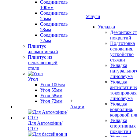
Соединитель
100мм
Соединитель
Услуги
55мм
Соединитель
Укладка
58мм
Демонтаж с
Соединитель
покрытий
72мм
Подготовка
Плинтус
основания,
алюминиевый
устройство
Плинтус из
стяжки
нержавеющей
Укладка
стали
натуральног
линолеума
Угол
Укладка
Угол 100мм
антистатиче
Угол 55мм
токопроводя
Угол 58мм
линолеума
Угол 72мм
Укладка
Акции
ковролина,
ковровой пл
Укладка
Для Автомойки/
спортивных
СТО
покрытий
Укладка