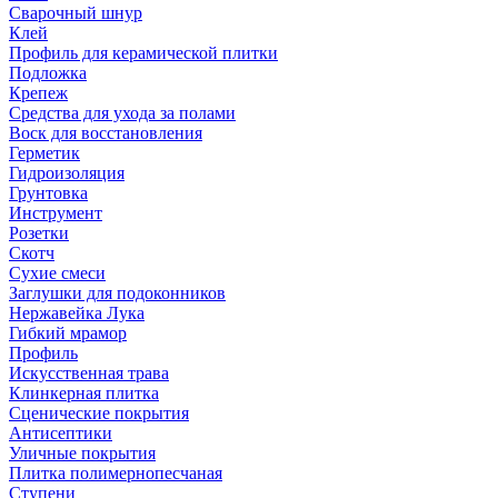
Сварочный шнур
Клей
Профиль для керамической плитки
Подложка
Крепеж
Средства для ухода за полами
Воск для восстановления
Герметик
Гидроизоляция
Грунтовка
Инструмент
Розетки
Скотч
Сухие смеси
Заглушки для подоконников
Нержавейка Лука
Гибкий мрамор
Профиль
Искусственная трава
Клинкерная плитка
Сценические покрытия
Антисептики
Уличные покрытия
Плитка полимернопесчаная
Ступени