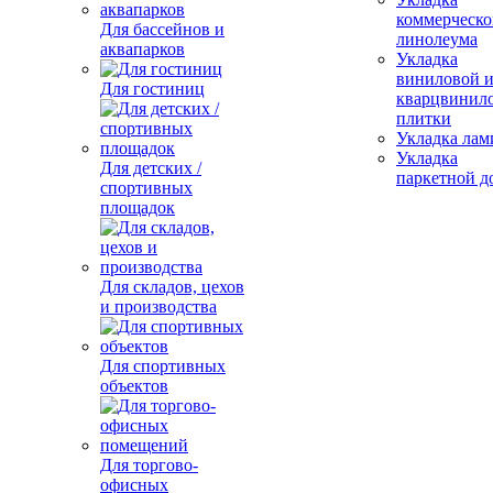
коммерческо
Для бассейнов и
линолеума
аквапарков
Укладка
виниловой 
Для гостиниц
кварцвинил
плитки
Укладка лам
Укладка
Для детских /
паркетной д
спортивных
площадок
Для складов, цехов
и производства
Для спортивных
объектов
Для торгово-
офисных