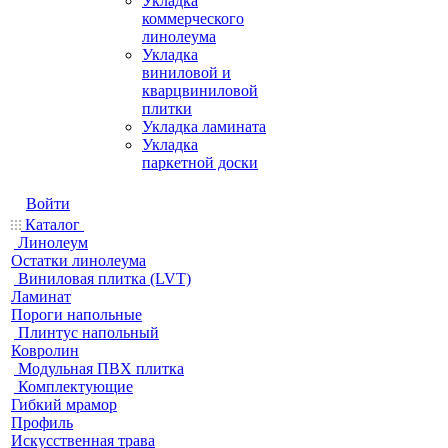
Укладка
коммерческого
линолеума
Укладка
виниловой и
кварцвиниловой
плитки
Укладка ламината
Укладка
паркетной доски
Войти
Каталог
Линолеум
Остатки линолеума
Виниловая плитка (LVT)
Ламинат
Пороги напольные
Плинтус напольный
Ковролин
Модульная ПВХ плитка
Комплектующие
Гибкий мрамор
Профиль
Искусственная трава