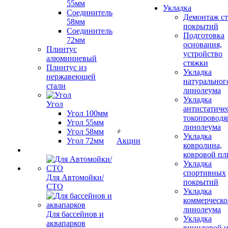
55мм
Укладка
Соединитель
Демонтаж с
58мм
покрытий
Соединитель
Подготовка
72мм
основания,
Плинтус
устройство
алюминиевый
стяжки
Плинтус из
Укладка
нержавеющей
натуральног
стали
линолеума
Укладка
Угол
антистатиче
Угол 100мм
токопроводя
Угол 55мм
линолеума
Угол 58мм
Укладка
Угол 72мм
Акции
ковролина,
ковровой пл
Укладка
спортивных
Для Автомойки/
покрытий
СТО
Укладка
коммерческо
линолеума
Для бассейнов и
Укладка
аквапарков
виниловой 