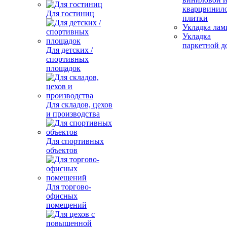
кварцвинил
Для гостиниц
плитки
Укладка лам
Укладка
паркетной д
Для детских /
спортивных
площадок
Для складов, цехов
и производства
Для спортивных
объектов
Для торгово-
офисных
помещений