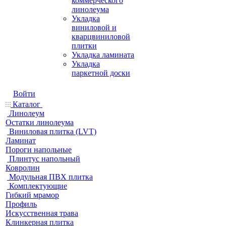
коммерческого
линолеума
Укладка
виниловой и
кварцвиниловой
плитки
Укладка ламината
Укладка
паркетной доски
Войти
Каталог
Линолеум
Остатки линолеума
Виниловая плитка (LVT)
Ламинат
Пороги напольные
Плинтус напольный
Ковролин
Модульная ПВХ плитка
Комплектующие
Гибкий мрамор
Профиль
Искусственная трава
Клинкерная плитка