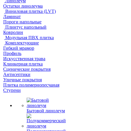
Линолеум
Остатки линолеума
Виниловая плитка (LVT)
Ламинат
Пороги напольные
Плинтус напольный
Ковролин
Модульная ПВХ плитка
Комплектующие
Гибкий мрамор
Профиль
Искусственная трава
Клинкерная плитка
Сценические покрытия
Антисептики
Уличные покрытия
Плитка полимернопесчаная
Ступени
Бытовой линолеум