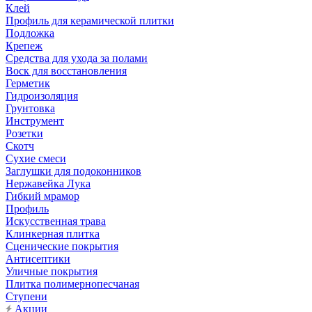
Клей
Профиль для керамической плитки
Подложка
Крепеж
Средства для ухода за полами
Воск для восстановления
Герметик
Гидроизоляция
Грунтовка
Инструмент
Розетки
Скотч
Сухие смеси
Заглушки для подоконников
Нержавейка Лука
Гибкий мрамор
Профиль
Искусственная трава
Клинкерная плитка
Сценические покрытия
Антисептики
Уличные покрытия
Плитка полимернопесчаная
Ступени
Акции