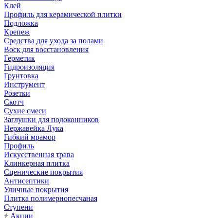
Клей
Профиль для керамической плитки
Подложка
Крепеж
Средства для ухода за полами
Воск для восстановления
Герметик
Гидроизоляция
Грунтовка
Инструмент
Розетки
Скотч
Сухие смеси
Заглушки для подоконников
Нержавейка Лука
Гибкий мрамор
Профиль
Искусственная трава
Клинкерная плитка
Сценические покрытия
Антисептики
Уличные покрытия
Плитка полимернопесчаная
Ступени
Акции