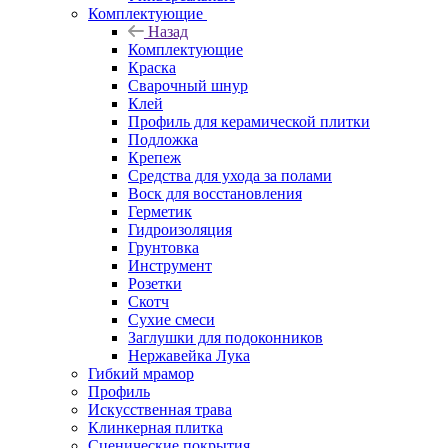
Комплектующие
Назад
Комплектующие
Краска
Сварочный шнур
Клей
Профиль для керамической плитки
Подложка
Крепеж
Средства для ухода за полами
Воск для восстановления
Герметик
Гидроизоляция
Грунтовка
Инструмент
Розетки
Скотч
Сухие смеси
Заглушки для подоконников
Нержавейка Лука
Гибкий мрамор
Профиль
Искусственная трава
Клинкерная плитка
Сценические покрытия