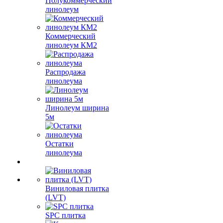
Полукоммерческий
линолеум
Коммерческий
линолеум КМ2
Распродажа
линолеума
Линолеум ширина
5м
Остатки
линолеума
Виниловая плитка
(LVT)
SPC плитка