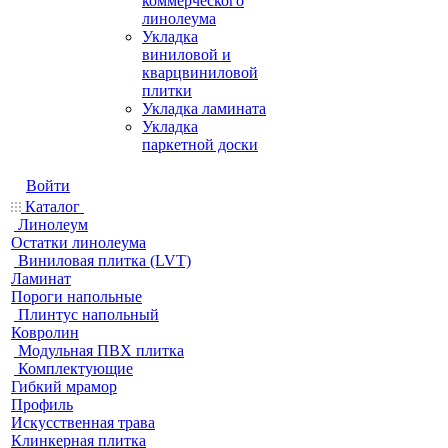
коммерческого
линолеума
Укладка
виниловой и
кварцвиниловой
плитки
Укладка ламината
Укладка
паркетной доски
Войти
Каталог
Линолеум
Остатки линолеума
Виниловая плитка (LVT)
Ламинат
Пороги напольные
Плинтус напольный
Ковролин
Модульная ПВХ плитка
Комплектующие
Гибкий мрамор
Профиль
Искусственная трава
Клинкерная плитка