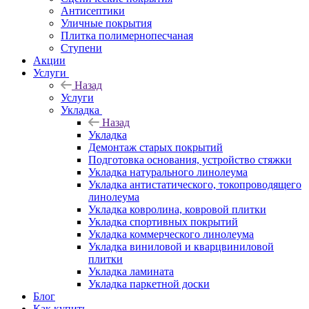
Антисептики
Уличные покрытия
Плитка полимернопесчаная
Ступени
Акции
Услуги
Назад
Услуги
Укладка
Назад
Укладка
Демонтаж старых покрытий
Подготовка основания, устройство стяжки
Укладка натурального линолеума
Укладка антистатического, токопроводящего
линолеума
Укладка ковролина, ковровой плитки
Укладка спортивных покрытий
Укладка коммерческого линолеума
Укладка виниловой и кварцвиниловой
плитки
Укладка ламината
Укладка паркетной доски
Блог
Как купить