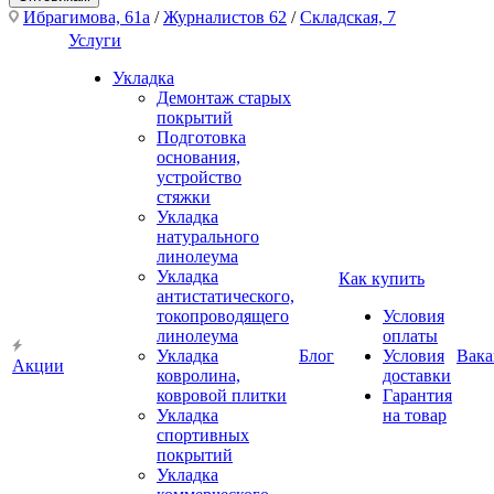
Ибрагимова, 61а
/
Журналистов 62
/
Складская, 7
Услуги
Укладка
Демонтаж старых
покрытий
Подготовка
основания,
устройство
стяжки
Укладка
натурального
линолеума
Укладка
Как купить
антистатического,
токопроводящего
Условия
линолеума
оплаты
Укладка
Блог
Условия
Вака
Акции
ковролина,
доставки
ковровой плитки
Гарантия
Укладка
на товар
спортивных
покрытий
Укладка