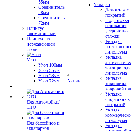
55мм
Укладка
Соединитель
Демонтаж с
58мм
покрытий
Соединитель
Подготовка
72мм
основания,
Плинтус
устройство
алюминиевый
стяжки
Плинтус из
Укладка
нержавеющей
натуральног
стали
линолеума
Укладка
Угол
антистатиче
Угол 100мм
токопроводя
Угол 55мм
линолеума
Угол 58мм
Укладка
Угол 72мм
Акции
ковролина,
ковровой пл
Укладка
спортивных
Для Автомойки/
покрытий
СТО
Укладка
коммерческо
линолеума
Для бассейнов и
Укладка
аквапарков
виниловой 