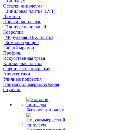
Линолеум
Остатки линолеума
Виниловая плитка (LVT)
Ламинат
Пороги напольные
Плинтус напольный
Ковролин
Модульная ПВХ плитка
Комплектующие
Гибкий мрамор
Профиль
Искусственная трава
Клинкерная плитка
Сценические покрытия
Антисептики
Уличные покрытия
Плитка полимернопесчаная
Ступени
Бытовой линолеум