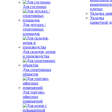
кварцвинил
Для гостиниц
плитки
Укладка лам
Укладка
паркетной д
Для детских /
спортивных
площадок
Для складов, цехов
и производства
Для спортивных
объектов
Для торгово-
офисных
помещений