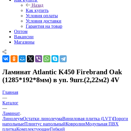
Назад
Как купить
Условия оплаты
Условия доставки
Гарантия на товар
Оптом
Вакансии
Магазины
Ламинат Atlantic K450 Firebrand Oak
(1285*192*8мм) в уп. 9шт.(2,22м2) 4V
Главная
—
Каталог
—
Ламинат
Линолеум
Остатки линолеума
Виниловая плитка (LVT)
Пороги
напольные
Плинтус напольный
Ковролин
Модульная ПВХ
плитка
Комплектующие
Гибкий