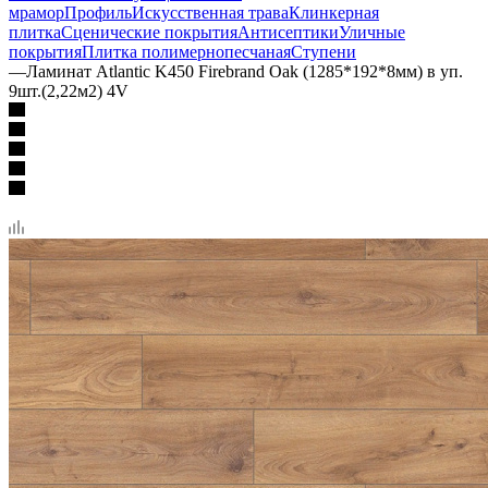
мрамор
Профиль
Искусственная трава
Клинкерная
плитка
Сценические покрытия
Антисептики
Уличные
покрытия
Плитка полимернопесчаная
Ступени
—
Ламинат Atlantic K450 Firebrand Oak (1285*192*8мм) в уп.
9шт.(2,22м2) 4V