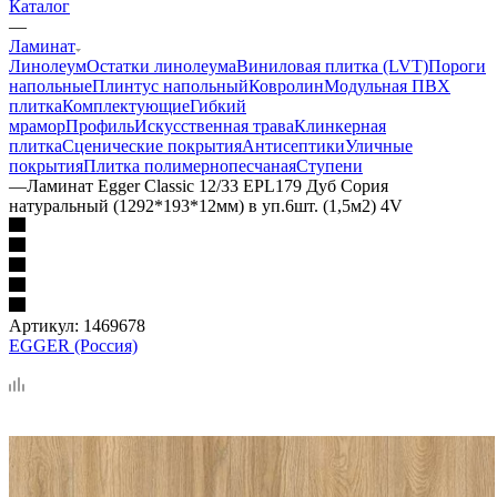
Каталог
—
Ламинат
Линолеум
Остатки линолеума
Виниловая плитка (LVT)
Пороги
напольные
Плинтус напольный
Ковролин
Модульная ПВХ
плитка
Комплектующие
Гибкий
мрамор
Профиль
Искусственная трава
Клинкерная
плитка
Сценические покрытия
Антисептики
Уличные
покрытия
Плитка полимернопесчаная
Ступени
—
Ламинат Egger Classic 12/33 EPL179 Дуб Сория
натуральный (1292*193*12мм) в уп.6шт. (1,5м2) 4V
Артикул:
1469678
EGGER (Россия)