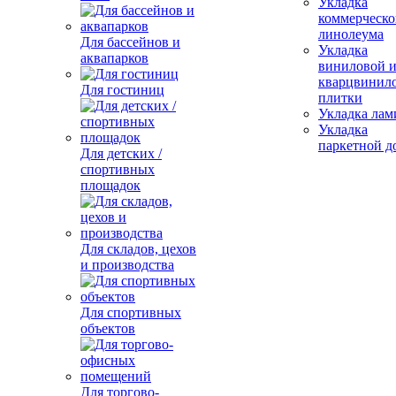
Укладка
коммерческо
линолеума
Для бассейнов и
Укладка
аквапарков
виниловой 
кварцвинил
Для гостиниц
плитки
Укладка лам
Укладка
паркетной д
Для детских /
спортивных
площадок
Для складов, цехов
и производства
Для спортивных
объектов
Для торгово-