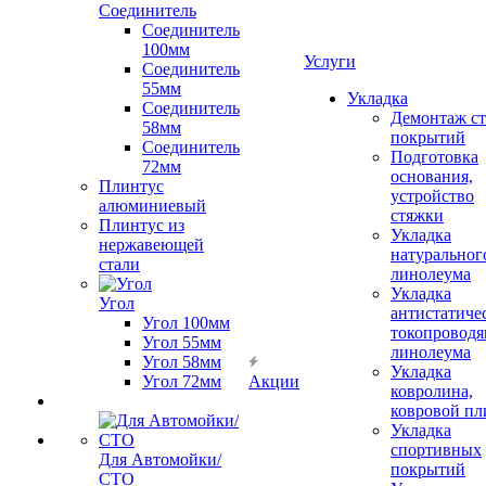
Соединитель
Соединитель
100мм
Услуги
Соединитель
55мм
Укладка
Соединитель
Демонтаж с
58мм
покрытий
Соединитель
Подготовка
72мм
основания,
Плинтус
устройство
алюминиевый
стяжки
Плинтус из
Укладка
нержавеющей
натуральног
стали
линолеума
Укладка
Угол
антистатиче
Угол 100мм
токопроводя
Угол 55мм
линолеума
Угол 58мм
Укладка
Угол 72мм
Акции
ковролина,
ковровой пл
Укладка
спортивных
Для Автомойки/
покрытий
СТО