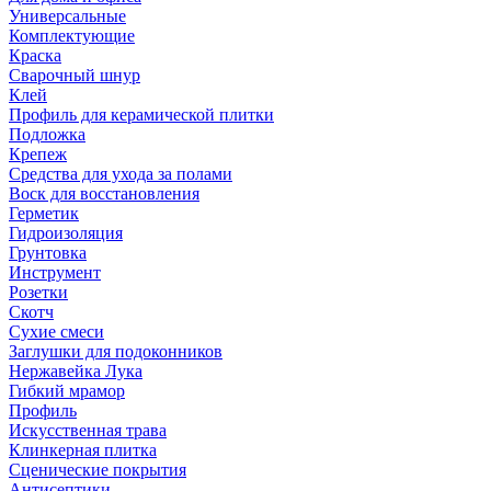
Универсальные
Комплектующие
Краска
Сварочный шнур
Клей
Профиль для керамической плитки
Подложка
Крепеж
Средства для ухода за полами
Воск для восстановления
Герметик
Гидроизоляция
Грунтовка
Инструмент
Розетки
Скотч
Сухие смеси
Заглушки для подоконников
Нержавейка Лука
Гибкий мрамор
Профиль
Искусственная трава
Клинкерная плитка
Сценические покрытия
Антисептики