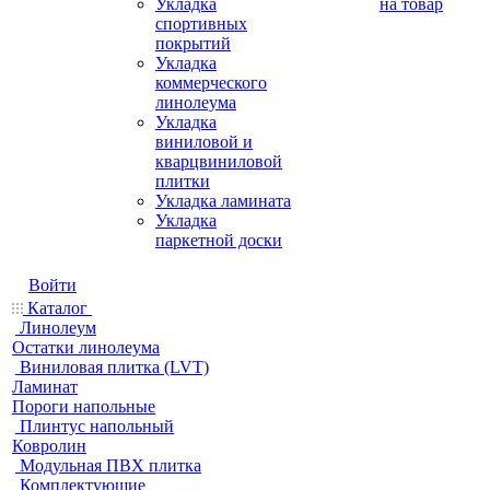
Укладка
на товар
спортивных
покрытий
Укладка
коммерческого
линолеума
Укладка
виниловой и
кварцвиниловой
плитки
Укладка ламината
Укладка
паркетной доски
Войти
Каталог
Линолеум
Остатки линолеума
Виниловая плитка (LVT)
Ламинат
Пороги напольные
Плинтус напольный
Ковролин
Модульная ПВХ плитка
Комплектующие