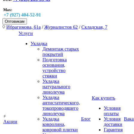
Max:
+7 (927) 404-52-91
Оптовикам
Ибрагимова, 61а
/
Журналистов 62
/
Складская, 7
Услуги
Укладка
Демонтаж старых
покрытий
Подготовка
основания,
устройство
стяжки
Укладка
натурального
линолеума
Укладка
Как купить
антистатического,
токопроводящего
Условия
линолеума
оплаты
Укладка
Блог
Условия
Вака
Акции
ковролина,
доставки
ковровой плитки
Гарантия