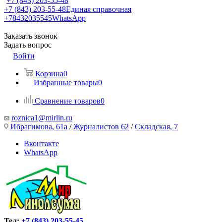
+7 (843) 203-55-48
+7 (843) 203-55-48
Единая справочная
+78432035545
WhatsApp
Заказать звонок
Задать вопрос
Войти
Корзина
0
Избранные товары
0
Сравнение товаров
0
roznica1@mirlin.ru
Ибрагимова, 61а
/
Журналистов 62
/
Складская, 7
Вконтакте
WhatsApp
Тел:
+7 (843) 203-55-45