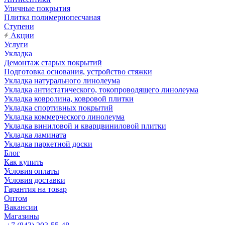
Уличные покрытия
Плитка полимернопесчаная
Ступени
Акции
Услуги
Укладка
Демонтаж старых покрытий
Подготовка основания, устройство стяжки
Укладка натурального линолеума
Укладка антистатического, токопроводящего линолеума
Укладка ковролина, ковровой плитки
Укладка спортивных покрытий
Укладка коммерческого линолеума
Укладка виниловой и кварцвиниловой плитки
Укладка ламината
Укладка паркетной доски
Блог
Как купить
Условия оплаты
Условия доставки
Гарантия на товар
Оптом
Вакансии
Магазины