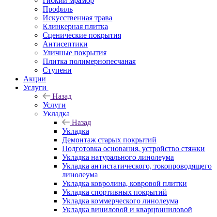
Гибкий мрамор
Профиль
Искусственная трава
Клинкерная плитка
Сценические покрытия
Антисептики
Уличные покрытия
Плитка полимернопесчаная
Ступени
Акции
Услуги
Назад
Услуги
Укладка
Назад
Укладка
Демонтаж старых покрытий
Подготовка основания, устройство стяжки
Укладка натурального линолеума
Укладка антистатического, токопроводящего
линолеума
Укладка ковролина, ковровой плитки
Укладка спортивных покрытий
Укладка коммерческого линолеума
Укладка виниловой и кварцвиниловой