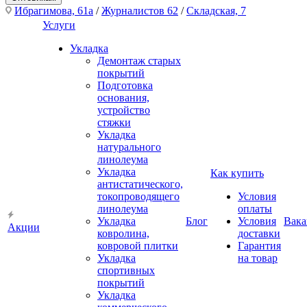
Ибрагимова, 61а
/
Журналистов 62
/
Складская, 7
Услуги
Укладка
Демонтаж старых
покрытий
Подготовка
основания,
устройство
стяжки
Укладка
натурального
линолеума
Укладка
Как купить
антистатического,
токопроводящего
Условия
линолеума
оплаты
Укладка
Блог
Условия
Вака
Акции
ковролина,
доставки
ковровой плитки
Гарантия
Укладка
на товар
спортивных
покрытий
Укладка