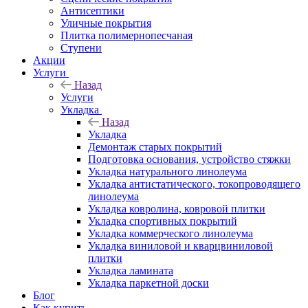
Антисептики
Уличные покрытия
Плитка полимернопесчаная
Ступени
Акции
Услуги
Назад
Услуги
Укладка
Назад
Укладка
Демонтаж старых покрытий
Подготовка основания, устройство стяжки
Укладка натурального линолеума
Укладка антистатического, токопроводящего
линолеума
Укладка ковролина, ковровой плитки
Укладка спортивных покрытий
Укладка коммерческого линолеума
Укладка виниловой и кварцвиниловой
плитки
Укладка ламината
Укладка паркетной доски
Блог
Как купить