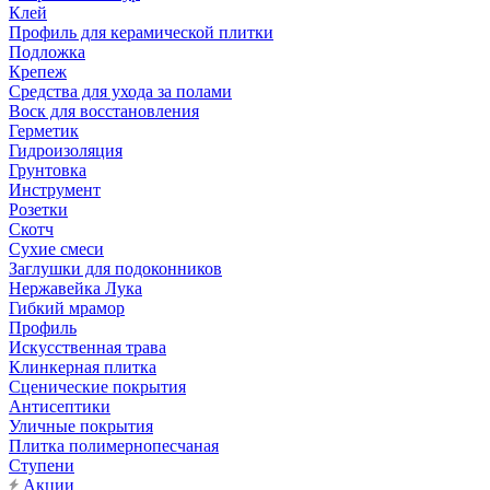
Клей
Профиль для керамической плитки
Подложка
Крепеж
Средства для ухода за полами
Воск для восстановления
Герметик
Гидроизоляция
Грунтовка
Инструмент
Розетки
Скотч
Сухие смеси
Заглушки для подоконников
Нержавейка Лука
Гибкий мрамор
Профиль
Искусственная трава
Клинкерная плитка
Сценические покрытия
Антисептики
Уличные покрытия
Плитка полимернопесчаная
Ступени
Акции