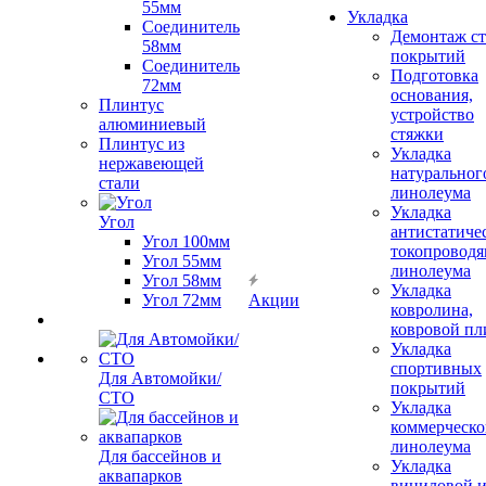
55мм
Укладка
Соединитель
Демонтаж с
58мм
покрытий
Соединитель
Подготовка
72мм
основания,
Плинтус
устройство
алюминиевый
стяжки
Плинтус из
Укладка
нержавеющей
натуральног
стали
линолеума
Укладка
Угол
антистатиче
Угол 100мм
токопроводя
Угол 55мм
линолеума
Угол 58мм
Укладка
Угол 72мм
Акции
ковролина,
ковровой пл
Укладка
спортивных
Для Автомойки/
покрытий
СТО
Укладка
коммерческо
линолеума
Для бассейнов и
Укладка
аквапарков
виниловой 