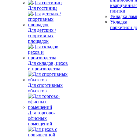
кварцвинил
Для гостиниц
плитки
Укладка лам
Укладка
паркетной д
Для детских /
спортивных
площадок
Для складов, цехов
и производства
Для спортивных
объектов
Для торгово-
офисных
помещений