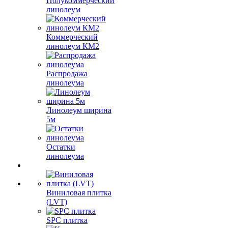
Полукоммерческий
линолеум
Коммерческий
линолеум КМ2
Распродажа
линолеума
Линолеум ширина
5м
Остатки
линолеума
Виниловая плитка
(LVT)
SPC плитка