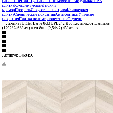
напольные
Плинтус напольный
Ковролин
Модульная ПВХ
плитка
Комплектующие
Гибкий
мрамор
Профиль
Искусственная трава
Клинкерная
плитка
Сценические покрытия
Антисептики
Уличные
покрытия
Плитка полимернопесчаная
Ступени
—
Ламинат Egger Large 8/33 EPL242 Дуб Кестинкорт шампань
(1292*246*8мм) в уп.8шт. (2,54м2) 4V левая
Артикул:
1468456