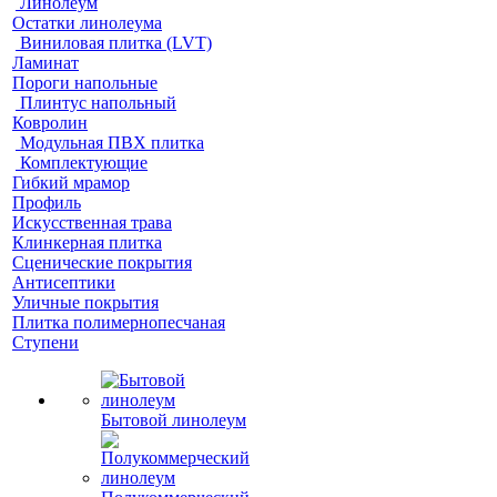
Линолеум
Остатки линолеума
Виниловая плитка (LVT)
Ламинат
Пороги напольные
Плинтус напольный
Ковролин
Модульная ПВХ плитка
Комплектующие
Гибкий мрамор
Профиль
Искусственная трава
Клинкерная плитка
Сценические покрытия
Антисептики
Уличные покрытия
Плитка полимернопесчаная
Ступени
Бытовой линолеум