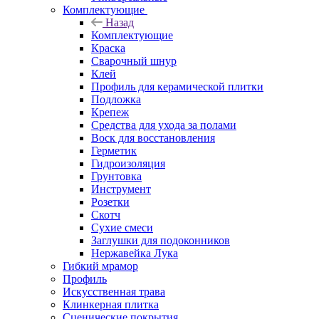
Комплектующие
Назад
Комплектующие
Краска
Сварочный шнур
Клей
Профиль для керамической плитки
Подложка
Крепеж
Средства для ухода за полами
Воск для восстановления
Герметик
Гидроизоляция
Грунтовка
Инструмент
Розетки
Скотч
Сухие смеси
Заглушки для подоконников
Нержавейка Лука
Гибкий мрамор
Профиль
Искусственная трава
Клинкерная плитка
Сценические покрытия