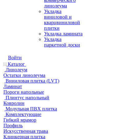
коммерческого
линолеума
Укладка
виниловой и
кварцвиниловой
плитки
Укладка ламината
Укладка
паркетной доски
Войти
Каталог
Линолеум
Остатки линолеума
Виниловая плитка (LVT)
Ламинат
Пороги напольные
Плинтус напольный
Ковролин
Модульная ПВХ плитка
Комплектующие
Гибкий мрамор
Профиль
Искусственная трава
Клинкерная плитка