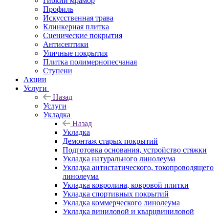
Гибкий мрамор
Профиль
Искусственная трава
Клинкерная плитка
Сценические покрытия
Антисептики
Уличные покрытия
Плитка полимернопесчаная
Ступени
Акции
Услуги
Назад
Услуги
Укладка
Назад
Укладка
Демонтаж старых покрытий
Подготовка основания, устройство стяжки
Укладка натурального линолеума
Укладка антистатического, токопроводящего
линолеума
Укладка ковролина, ковровой плитки
Укладка спортивных покрытий
Укладка коммерческого линолеума
Укладка виниловой и кварцвиниловой