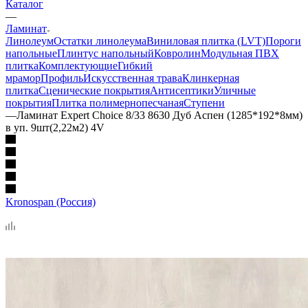
Каталог
—
Ламинат
Линолеум
Остатки линолеума
Виниловая плитка (LVT)
Пороги
напольные
Плинтус напольный
Ковролин
Модульная ПВХ
плитка
Комплектующие
Гибкий
мрамор
Профиль
Искусственная трава
Клинкерная
плитка
Сценические покрытия
Антисептики
Уличные
покрытия
Плитка полимернопесчаная
Ступени
—
Ламинат Expert Choice 8/33 8630 Дуб Аспен (1285*192*8мм)
в уп. 9шт(2,22м2) 4V
Kronospan (Россия)