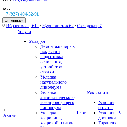
Max:
+7 (927) 404-52-91
Оптовикам
Ибрагимова, 61а
/
Журналистов 62
/
Складская, 7
Услуги
Укладка
Демонтаж старых
покрытий
Подготовка
основания,
устройство
стяжки
Укладка
натурального
линолеума
Укладка
Как купить
антистатического,
токопроводящего
Условия
линолеума
оплаты
Укладка
Блог
Условия
Вака
Акции
ковролина,
доставки
ковровой плитки
Гарантия