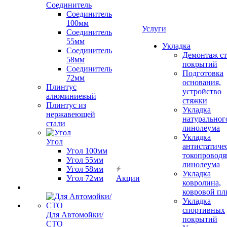
Соединитель
Соединитель
100мм
Услуги
Соединитель
55мм
Укладка
Соединитель
Демонтаж с
58мм
покрытий
Соединитель
Подготовка
72мм
основания,
Плинтус
устройство
алюминиевый
стяжки
Плинтус из
Укладка
нержавеющей
натуральног
стали
линолеума
Укладка
Угол
антистатиче
Угол 100мм
токопроводя
Угол 55мм
линолеума
Угол 58мм
Укладка
Угол 72мм
Акции
ковролина,
ковровой пл
Укладка
спортивных
Для Автомойки/
покрытий
СТО