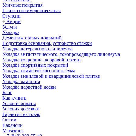
Уличные покрытия
Плитка полимернопесчаная
Ступени
Акции
Услуги
Укладка
Демонтаж старых покрытий
Подготовка основания, устройство стяжки
Укладка натурального линолеума
Укладка антистатического, токопроводящего линолеума
Укладка ковролина, ковровой плитки
Укладка спортивных покрытий
Укладка коммерческого линолеума
Укладка виниловой и кварцвиниловой плитки
Укладка ламината
Укладка паркетной доски
Блог
Как купить
Условия оплаты
Условия доставки
Гарантия на товар
Оптом
Вакансии
Магазины