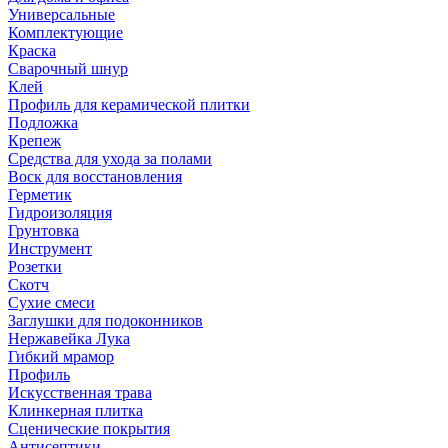
Универсальные
Комплектующие
Краска
Сварочный шнур
Клей
Профиль для керамической плитки
Подложка
Крепеж
Средства для ухода за полами
Воск для восстановления
Герметик
Гидроизоляция
Грунтовка
Инструмент
Розетки
Скотч
Сухие смеси
Заглушки для подоконников
Нержавейка Лука
Гибкий мрамор
Профиль
Искусственная трава
Клинкерная плитка
Сценические покрытия
Антисептики