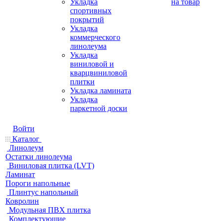
Укладка
на товар
спортивных
покрытий
Укладка
коммерческого
линолеума
Укладка
виниловой и
кварцвиниловой
плитки
Укладка ламината
Укладка
паркетной доски
Войти
Каталог
Линолеум
Остатки линолеума
Виниловая плитка (LVT)
Ламинат
Пороги напольные
Плинтус напольный
Ковролин
Модульная ПВХ плитка
Комплектующие