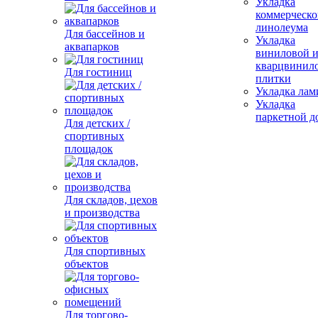
Укладка
коммерческо
линолеума
Для бассейнов и
Укладка
аквапарков
виниловой 
кварцвинил
Для гостиниц
плитки
Укладка лам
Укладка
паркетной д
Для детских /
спортивных
площадок
Для складов, цехов
и производства
Для спортивных
объектов
Для торгово-