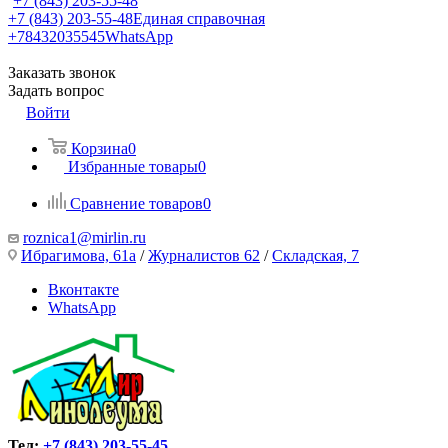
+7 (843) 203-55-48
+7 (843) 203-55-48
Единая справочная
+78432035545
WhatsApp
Заказать звонок
Задать вопрос
Войти
Корзина
0
Избранные товары
0
Сравнение товаров
0
roznica1@mirlin.ru
Ибрагимова, 61а
/
Журналистов 62
/
Складская, 7
Вконтакте
WhatsApp
Тел:
+7 (843) 203-55-45