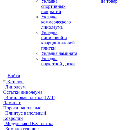
Укладка
на товар
спортивных
покрытий
Укладка
коммерческого
линолеума
Укладка
виниловой и
кварцвиниловой
плитки
Укладка ламината
Укладка
паркетной доски
Войти
Каталог
Линолеум
Остатки линолеума
Виниловая плитка (LVT)
Ламинат
Пороги напольные
Плинтус напольный
Ковролин
Модульная ПВХ плитка
Комплектующие