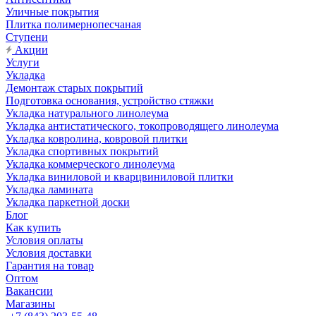
Уличные покрытия
Плитка полимернопесчаная
Ступени
Акции
Услуги
Укладка
Демонтаж старых покрытий
Подготовка основания, устройство стяжки
Укладка натурального линолеума
Укладка антистатического, токопроводящего линолеума
Укладка ковролина, ковровой плитки
Укладка спортивных покрытий
Укладка коммерческого линолеума
Укладка виниловой и кварцвиниловой плитки
Укладка ламината
Укладка паркетной доски
Блог
Как купить
Условия оплаты
Условия доставки
Гарантия на товар
Оптом
Вакансии
Магазины