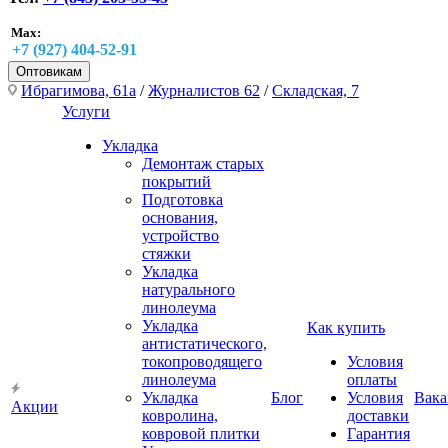
Max:
+7 (927) 404-52-91
Оптовикам
Ибрагимова, 61а
/
Журналистов 62
/
Складская, 7
Услуги
Укладка
Демонтаж старых
покрытий
Подготовка
основания,
устройство
стяжки
Укладка
натурального
линолеума
Укладка
Как купить
антистатического,
токопроводящего
Условия
линолеума
оплаты
Укладка
Блог
Условия
Вака
Акции
ковролина,
доставки
ковровой плитки
Гарантия