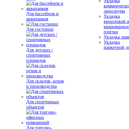
Укладка
коммерческо
линолеума
Для бассейнов и
Укладка
аквапарков
виниловой 
кварцвинил
Для гостиниц
плитки
Укладка лам
Укладка
паркетной д
Для детских /
спортивных
площадок
Для складов, цехов
и производства
Для спортивных
объектов
Для торгово-