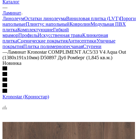
Каталог
—
Ламинат
Линолеум
Остатки линолеума
Виниловая плитка (LVT)
Пороги
напольные
Плинтус напольный
Ковролин
Модульная ПВХ
плитка
Комплектующие
Гибкий
мрамор
Профиль
Искусственная трава
Клинкерная
плитка
Сценические покрытия
Антисептики
Уличные
покрытия
Плитка полимернопесчаная
Ступени
—
Ламинат Kronostar COMPLIMENT AC5/33 V4 Aqua Out
(1380x191x10мм) D50897 Дуб Ромберг (1,845 кв.м.)
Новинка
Kronostar (Кроностар)