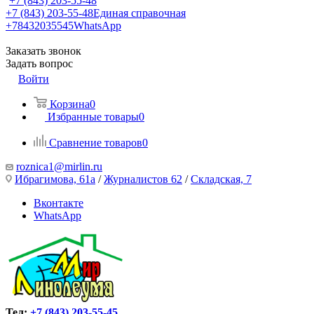
+7 (843) 203-55-48
+7 (843) 203-55-48
Единая справочная
+78432035545
WhatsApp
Заказать звонок
Задать вопрос
Войти
Корзина
0
Избранные товары
0
Сравнение товаров
0
roznica1@mirlin.ru
Ибрагимова, 61а
/
Журналистов 62
/
Складская, 7
Вконтакте
WhatsApp
Тел:
+7 (843) 203-55-45