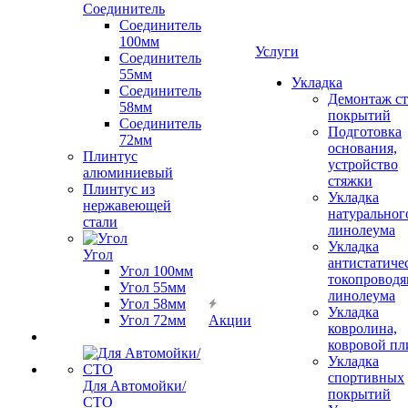
Соединитель
Соединитель
100мм
Услуги
Соединитель
55мм
Укладка
Соединитель
Демонтаж с
58мм
покрытий
Соединитель
Подготовка
72мм
основания,
Плинтус
устройство
алюминиевый
стяжки
Плинтус из
Укладка
нержавеющей
натуральног
стали
линолеума
Укладка
Угол
антистатиче
Угол 100мм
токопроводя
Угол 55мм
линолеума
Угол 58мм
Укладка
Угол 72мм
Акции
ковролина,
ковровой пл
Укладка
спортивных
Для Автомойки/
покрытий
СТО