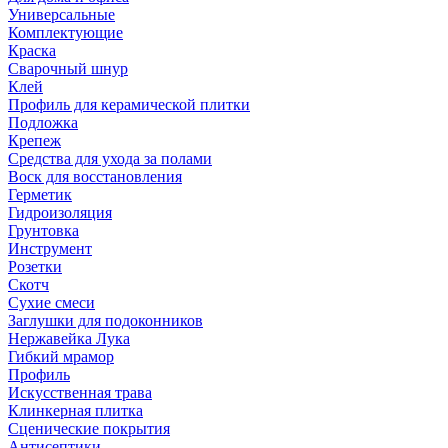
Универсальные
Комплектующие
Краска
Сварочный шнур
Клей
Профиль для керамической плитки
Подложка
Крепеж
Средства для ухода за полами
Воск для восстановления
Герметик
Гидроизоляция
Грунтовка
Инструмент
Розетки
Скотч
Сухие смеси
Заглушки для подоконников
Нержавейка Лука
Гибкий мрамор
Профиль
Искусственная трава
Клинкерная плитка
Сценические покрытия
Антисептики