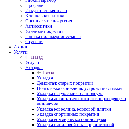
Гибкий мрамор
Профиль
Искусственная трава
Клинкерная плитка
Сценические покрытия
Антисептики
Уличные покрытия
Плитка полимернопесчаная
Ступени
Акции
Услуги
Назад
Услуги
Укладка
Назад
Укладка
Демонтаж старых покрытий
Подготовка основания, устройство стяжки
Укладка натурального линолеума
Укладка антистатического, токопроводящего
линолеума
Укладка ковролина, ковровой плитки
Укладка спортивных покрытий
Укладка коммерческого линолеума
Укладка виниловой и кварцвиниловой