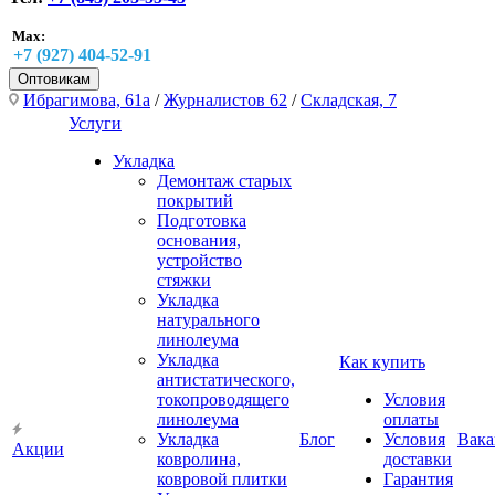
Max:
+7 (927) 404-52-91
Оптовикам
Ибрагимова, 61а
/
Журналистов 62
/
Складская, 7
Услуги
Укладка
Демонтаж старых
покрытий
Подготовка
основания,
устройство
стяжки
Укладка
натурального
линолеума
Укладка
Как купить
антистатического,
токопроводящего
Условия
линолеума
оплаты
Укладка
Блог
Условия
Вака
Акции
ковролина,
доставки
ковровой плитки
Гарантия