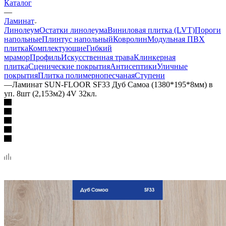
Каталог
—
Ламинат
Линолеум
Остатки линолеума
Виниловая плитка (LVT)
Пороги
напольные
Плинтус напольный
Ковролин
Модульная ПВХ
плитка
Комплектующие
Гибкий
мрамор
Профиль
Искусственная трава
Клинкерная
плитка
Сценические покрытия
Антисептики
Уличные
покрытия
Плитка полимернопесчаная
Ступени
—
Ламинат SUN-FLOOR SF33 Дуб Самоа (1380*195*8мм) в
уп. 8шт (2,153м2) 4V 32кл.