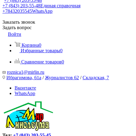
+7 (843) 203-55-48
+7 (843) 203-55-48
Единая справочная
+78432035545
WhatsApp
Заказать звонок
Задать вопрос
Войти
Корзина
0
Избранные товары
0
Сравнение товаров
0
roznica1@mirlin.ru
Ибрагимова, 61а
/
Журналистов 62
/
Складская, 7
Вконтакте
WhatsApp
Тел:
+7 (843) 203-55-45