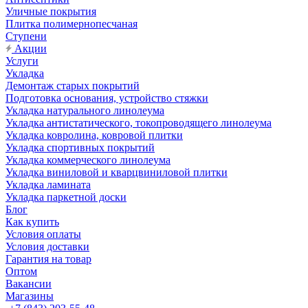
Уличные покрытия
Плитка полимернопесчаная
Ступени
Акции
Услуги
Укладка
Демонтаж старых покрытий
Подготовка основания, устройство стяжки
Укладка натурального линолеума
Укладка антистатического, токопроводящего линолеума
Укладка ковролина, ковровой плитки
Укладка спортивных покрытий
Укладка коммерческого линолеума
Укладка виниловой и кварцвиниловой плитки
Укладка ламината
Укладка паркетной доски
Блог
Как купить
Условия оплаты
Условия доставки
Гарантия на товар
Оптом
Вакансии
Магазины