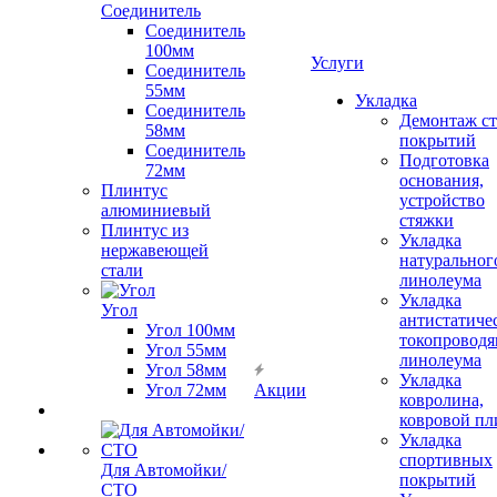
Соединитель
Соединитель
100мм
Услуги
Соединитель
55мм
Укладка
Соединитель
Демонтаж с
58мм
покрытий
Соединитель
Подготовка
72мм
основания,
Плинтус
устройство
алюминиевый
стяжки
Плинтус из
Укладка
нержавеющей
натуральног
стали
линолеума
Укладка
Угол
антистатиче
Угол 100мм
токопроводя
Угол 55мм
линолеума
Угол 58мм
Укладка
Угол 72мм
Акции
ковролина,
ковровой пл
Укладка
спортивных
Для Автомойки/
покрытий
СТО