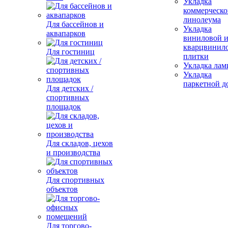
Укладка
коммерческо
линолеума
Для бассейнов и
Укладка
аквапарков
виниловой 
кварцвинил
Для гостиниц
плитки
Укладка лам
Укладка
паркетной д
Для детских /
спортивных
площадок
Для складов, цехов
и производства
Для спортивных
объектов
Для торгово-