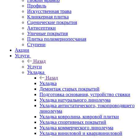
Гибкий мрамор
Профиль
Искусственная трава
Клинкерная плитка
Сценические покрытия
Антисептики
Уличные покрытия
Плитка полимернопесчаная
Ступени
Акции
Услуги
Назад
Услуги
Укладка
Назад
Укладка
Демонтаж старых покрытий
Подготовка основания, устройство стяжки
Укладка натурального линолеума
Укладка антистатического, токопроводящего
линолеума
Укладка ковролина, ковровой плитки
Укладка спортивных покрытий
Укладка коммерческого линолеума
Укладка виниловой и кварцвиниловой