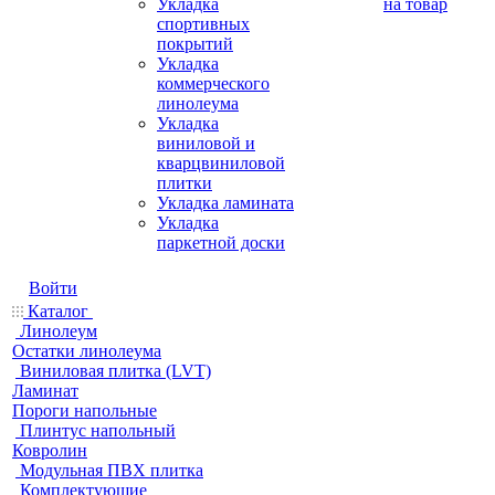
Укладка
на товар
спортивных
покрытий
Укладка
коммерческого
линолеума
Укладка
виниловой и
кварцвиниловой
плитки
Укладка ламината
Укладка
паркетной доски
Войти
Каталог
Линолеум
Остатки линолеума
Виниловая плитка (LVT)
Ламинат
Пороги напольные
Плинтус напольный
Ковролин
Модульная ПВХ плитка
Комплектующие