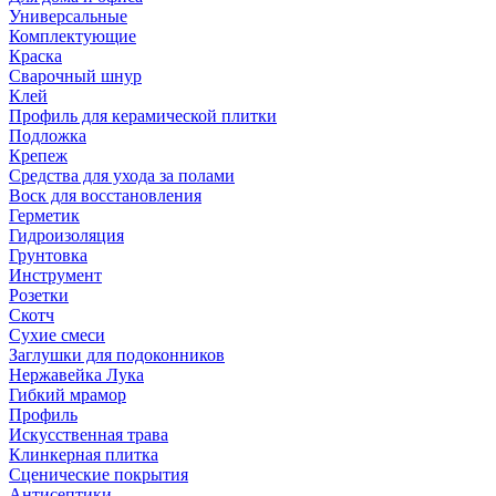
Универсальные
Комплектующие
Краска
Сварочный шнур
Клей
Профиль для керамической плитки
Подложка
Крепеж
Средства для ухода за полами
Воск для восстановления
Герметик
Гидроизоляция
Грунтовка
Инструмент
Розетки
Скотч
Сухие смеси
Заглушки для подоконников
Нержавейка Лука
Гибкий мрамор
Профиль
Искусственная трава
Клинкерная плитка
Сценические покрытия
Антисептики