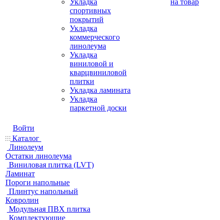
Укладка
на товар
спортивных
покрытий
Укладка
коммерческого
линолеума
Укладка
виниловой и
кварцвиниловой
плитки
Укладка ламината
Укладка
паркетной доски
Войти
Каталог
Линолеум
Остатки линолеума
Виниловая плитка (LVT)
Ламинат
Пороги напольные
Плинтус напольный
Ковролин
Модульная ПВХ плитка
Комплектующие