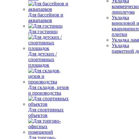
Укладка
коммерческо
линолеума
Для бассейнов и
Укладка
аквапарков
виниловой 
кварцвинил
Для гостиниц
плитки
Укладка лам
Укладка
паркетной д
Для детских /
спортивных
площадок
Для складов, цехов
и производства
Для спортивных
объектов
Для торгово-