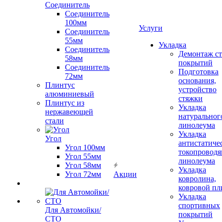
Соединитель
Соединитель
100мм
Услуги
Соединитель
55мм
Укладка
Соединитель
Демонтаж с
58мм
покрытий
Соединитель
Подготовка
72мм
основания,
Плинтус
устройство
алюминиевый
стяжки
Плинтус из
Укладка
нержавеющей
натуральног
стали
линолеума
Укладка
Угол
антистатиче
Угол 100мм
токопроводя
Угол 55мм
линолеума
Угол 58мм
Укладка
Угол 72мм
Акции
ковролина,
ковровой пл
Укладка
спортивных
Для Автомойки/
покрытий
СТО