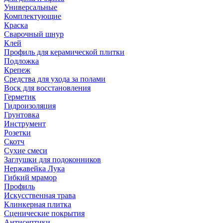
Универсальные
Комплектующие
Краска
Сварочный шнур
Клей
Профиль для керамической плитки
Подложка
Крепеж
Средства для ухода за полами
Воск для восстановления
Герметик
Гидроизоляция
Грунтовка
Инструмент
Розетки
Скотч
Сухие смеси
Заглушки для подоконников
Нержавейка Лука
Гибкий мрамор
Профиль
Искусственная трава
Клинкерная плитка
Сценические покрытия
Антисептики