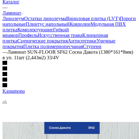
Каталог
—
Ламинат
Линолеум
Остатки линолеума
Виниловая плитка (LVT)
Пороги
напольные
Плинтус напольный
Ковролин
Модульная ПВХ
плитка
Комплектующие
Гибкий
мрамор
Профиль
Искусственная трава
Клинкерная
плитка
Сценические покрытия
Антисептики
Уличные
покрытия
Плитка полимернопесчаная
Ступени
—
Ламинат SUN-FLOOR SF62 Сосна Дакота (1380*161*8мм)
в уп. 11шт (2,443м2) 33/4V
Kastamonu