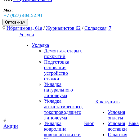
Max:
+7 (927) 404-52-91
Оптовикам
Ибрагимова, 61а
/
Журналистов 62
/
Складская, 7
Услуги
Укладка
Демонтаж старых
покрытий
Подготовка
основания,
устройство
стяжки
Укладка
натурального
линолеума
Укладка
Как купить
антистатического,
токопроводящего
Условия
линолеума
оплаты
Укладка
Блог
Условия
Вака
Акции
ковролина,
доставки
ковровой плитки
Гарантия