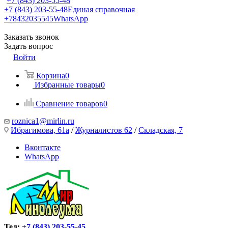
+7 (843) 203-55-48
+7 (843) 203-55-48
Единая справочная
+78432035545
WhatsApp
Заказать звонок
Задать вопрос
Войти
Корзина
0
Избранные товары
0
Сравнение товаров
0
roznica1@mirlin.ru
Ибрагимова, 61а
/
Журналистов 62
/
Складская, 7
Вконтакте
WhatsApp
Тел:
+7 (843) 203-55-45