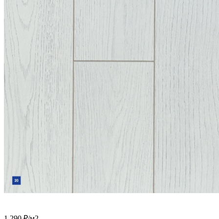
1 290
₽
/м2