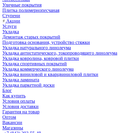
Уличные покрытия
Плитка полимернопесчаная
Ступени
Акции
Услуги
Укладка
Демонтаж старых покрытий
Подготовка основания, устройство стяжки
Укладка натурального линолеума
Укладка антистатического, токопроводящего линолеума
Укладка ковролина, ковровой плитки
Укладка спортивных покрытий
Укладка коммерческого линолеума
Укладка виниловой и кварцвиниловой плитки
Укладка ламината
Укладка паркетной доски
Блог
Как купить
Условия оплаты
Условия доставки
Гарантия на товар
Оптом
Вакансии
Магазины