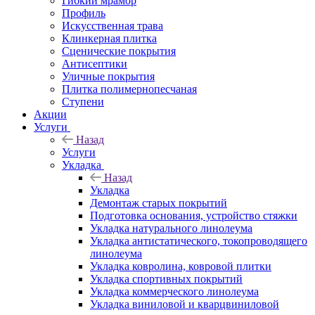
Гибкий мрамор
Профиль
Искусственная трава
Клинкерная плитка
Сценические покрытия
Антисептики
Уличные покрытия
Плитка полимернопесчаная
Ступени
Акции
Услуги
Назад
Услуги
Укладка
Назад
Укладка
Демонтаж старых покрытий
Подготовка основания, устройство стяжки
Укладка натурального линолеума
Укладка антистатического, токопроводящего
линолеума
Укладка ковролина, ковровой плитки
Укладка спортивных покрытий
Укладка коммерческого линолеума
Укладка виниловой и кварцвиниловой