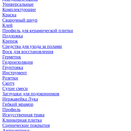
Универсальные
Комплектующие
Краска
Сварочный шнур
Клей
Профиль для керамической плитки
Подложка
Крепеж
Средства для ухода за полами
Воск для восстановления
Герметик
Гидроизоляция
Грунтовка
Инструмент
Розетки
Скотч
Сухие смеси
Заглушки для подоконников
Нержавейка Лука
Гибкий мрамор
Профиль
Искусственная трава
Клинкерная плитка
Сценические покрытия
Антисептики