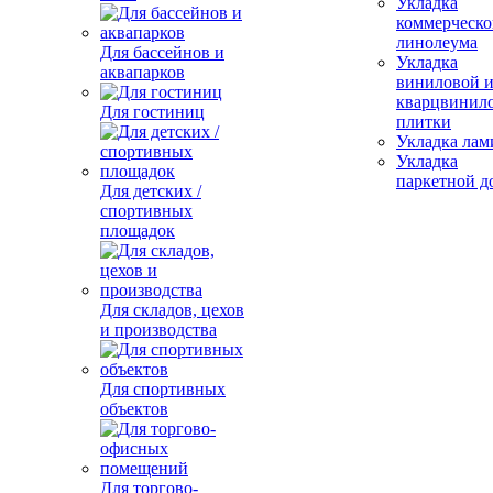
Укладка
коммерческо
линолеума
Для бассейнов и
Укладка
аквапарков
виниловой 
кварцвинил
Для гостиниц
плитки
Укладка лам
Укладка
паркетной д
Для детских /
спортивных
площадок
Для складов, цехов
и производства
Для спортивных
объектов
Для торгово-