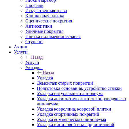
Гибкий мрамор
Профиль
Искусственная трава
Клинкерная плитка
Сценические покрытия
Антисептики
Уличные покрытия
Плитка полимернопесчаная
Ступени
Акции
Услуги
Назад
Услуги
Укладка
Назад
Укладка
Демонтаж старых покрытий
Подготовка основания, устройство стяжки
Укладка натурального линолеума
Укладка антистатического, токопроводящего
линолеума
Укладка ковролина, ковровой плитки
Укладка спортивных покрытий
Укладка коммерческого линолеума
Укладка виниловой и кварцвиниловой