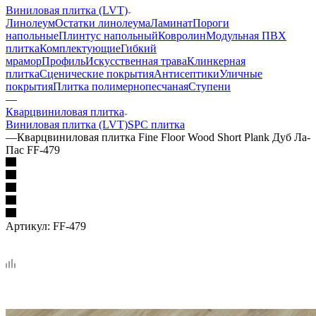
Виниловая плитка (LVT)
Линолеум
Остатки линолеума
Ламинат
Пороги
напольные
Плинтус напольный
Ковролин
Модульная ПВХ
плитка
Комплектующие
Гибкий
мрамор
Профиль
Искусственная трава
Клинкерная
плитка
Сценические покрытия
Антисептики
Уличные
покрытия
Плитка полимернопесчаная
Ступени
—
Кварцвиниловая плитка
Виниловая плитка (LVT)
SPC плитка
—
Кварцвиниловая плитка Fine Floor Wood Short Plank Дуб Ла-
Пас FF-479
Артикул:
FF-479