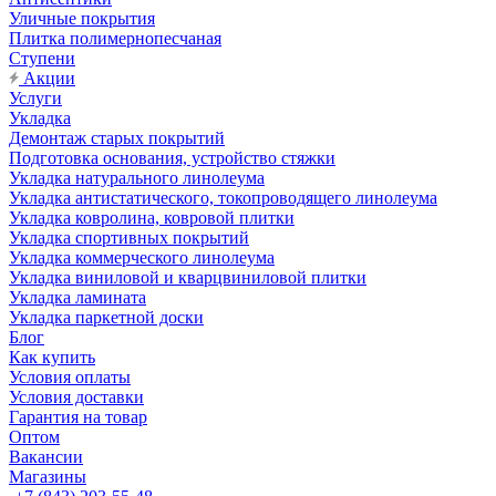
Уличные покрытия
Плитка полимернопесчаная
Ступени
Акции
Услуги
Укладка
Демонтаж старых покрытий
Подготовка основания, устройство стяжки
Укладка натурального линолеума
Укладка антистатического, токопроводящего линолеума
Укладка ковролина, ковровой плитки
Укладка спортивных покрытий
Укладка коммерческого линолеума
Укладка виниловой и кварцвиниловой плитки
Укладка ламината
Укладка паркетной доски
Блог
Как купить
Условия оплаты
Условия доставки
Гарантия на товар
Оптом
Вакансии
Магазины