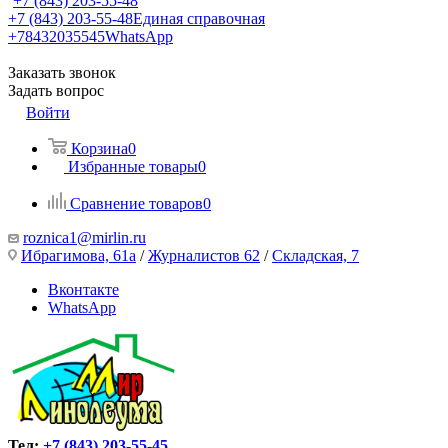
+7 (843) 203-55-48
+7 (843) 203-55-48
Единая справочная
+78432035545
WhatsApp
Заказать звонок
Задать вопрос
Войти
Корзина
0
Избранные товары
0
Сравнение товаров
0
roznica1@mirlin.ru
Ибрагимова, 61а
/
Журналистов 62
/
Складская, 7
Вконтакте
WhatsApp
Тел:
+7 (843) 203-55-45