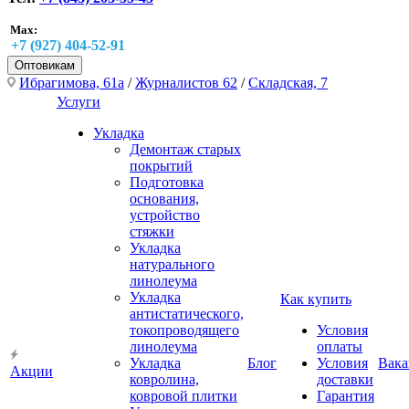
Max:
+7 (927) 404-52-91
Оптовикам
Ибрагимова, 61а
/
Журналистов 62
/
Складская, 7
Услуги
Укладка
Демонтаж старых
покрытий
Подготовка
основания,
устройство
стяжки
Укладка
натурального
линолеума
Укладка
Как купить
антистатического,
токопроводящего
Условия
линолеума
оплаты
Укладка
Блог
Условия
Вака
Акции
ковролина,
доставки
ковровой плитки
Гарантия