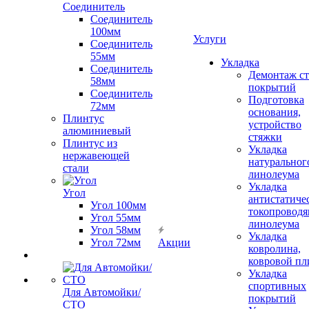
Соединитель
Соединитель
100мм
Услуги
Соединитель
55мм
Укладка
Соединитель
Демонтаж с
58мм
покрытий
Соединитель
Подготовка
72мм
основания,
Плинтус
устройство
алюминиевый
стяжки
Плинтус из
Укладка
нержавеющей
натуральног
стали
линолеума
Укладка
Угол
антистатиче
Угол 100мм
токопроводя
Угол 55мм
линолеума
Угол 58мм
Укладка
Угол 72мм
Акции
ковролина,
ковровой пл
Укладка
спортивных
Для Автомойки/
покрытий
СТО