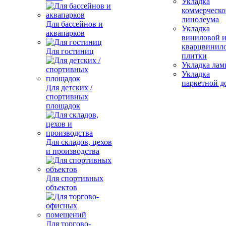
Укладка
коммерческо
линолеума
Для бассейнов и
Укладка
аквапарков
виниловой 
кварцвинил
Для гостиниц
плитки
Укладка лам
Укладка
паркетной д
Для детских /
спортивных
площадок
Для складов, цехов
и производства
Для спортивных
объектов
Для торгово-