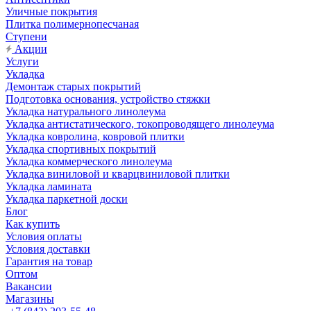
Уличные покрытия
Плитка полимернопесчаная
Ступени
Акции
Услуги
Укладка
Демонтаж старых покрытий
Подготовка основания, устройство стяжки
Укладка натурального линолеума
Укладка антистатического, токопроводящего линолеума
Укладка ковролина, ковровой плитки
Укладка спортивных покрытий
Укладка коммерческого линолеума
Укладка виниловой и кварцвиниловой плитки
Укладка ламината
Укладка паркетной доски
Блог
Как купить
Условия оплаты
Условия доставки
Гарантия на товар
Оптом
Вакансии
Магазины