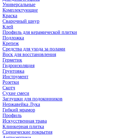
Универсальные
Комплектующие
Краска
Сварочный шнур
Клей
Профиль для керамической плитки
Подложка
Крепеж
Средства для ухода за полами
Воск для восстановления
Герметик
Гидроизоляция
Грунтовка
Инструмент
Розетки
Скотч
Сухие смеси
Заглушки для подоконников
Нержавейка Лука
Гибкий мрамор
Профиль
Искусственная трава
Клинкерная плитка
Сценические покрытия
Антисептики