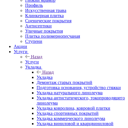
Гибкий мрамор
Профиль
Искусственная трава
Клинкерная плитка
Сценические покрытия
Антисептики
Уличные покрытия
Плитка полимернопесчаная
Ступени
Акции
Услуги
Назад
Услуги
Укладка
Назад
Укладка
Демонтаж старых покрытий
Подготовка основания, устройство стяжки
Укладка натурального линолеума
Укладка антистатического, токопроводящего
линолеума
Укладка ковролина, ковровой плитки
Укладка спортивных покрытий
Укладка коммерческого линолеума
Укладка виниловой и кварцвиниловой