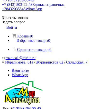
+7 (843) 203-55-48
+7 (843) 203-55-48
Единая справочная
+78432035545
WhatsApp
Заказать звонок
Задать вопрос
Войти
Корзина
0
Избранные товары
0
Сравнение товаров
0
roznica1@mirlin.ru
Ибрагимова, 61а
/
Журналистов 62
/
Складская, 7
Вконтакте
WhatsApp
Тел:
+7 (843) 203-55-45