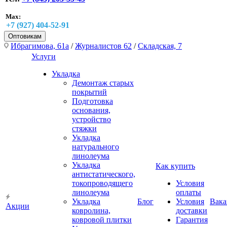
Max:
+7 (927) 404-52-91
Оптовикам
Ибрагимова, 61а
/
Журналистов 62
/
Складская, 7
Услуги
Укладка
Демонтаж старых
покрытий
Подготовка
основания,
устройство
стяжки
Укладка
натурального
линолеума
Укладка
Как купить
антистатического,
токопроводящего
Условия
линолеума
оплаты
Укладка
Блог
Условия
Вака
Акции
ковролина,
доставки
ковровой плитки
Гарантия