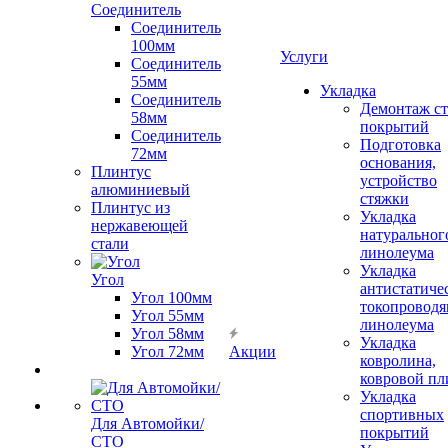
Соединитель
Соединитель
100мм
Услуги
Соединитель
55мм
Укладка
Соединитель
Демонтаж с
58мм
покрытий
Соединитель
Подготовка
72мм
основания,
Плинтус
устройство
алюминиевый
стяжки
Плинтус из
Укладка
нержавеющей
натуральног
стали
линолеума
Укладка
Угол
антистатиче
Угол 100мм
токопроводя
Угол 55мм
линолеума
Угол 58мм
Укладка
Угол 72мм
Акции
ковролина,
ковровой пл
Укладка
спортивных
Для Автомойки/
покрытий
СТО