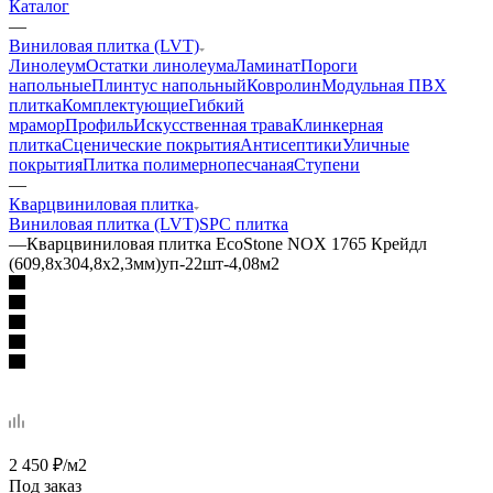
Каталог
—
Виниловая плитка (LVT)
Линолеум
Остатки линолеума
Ламинат
Пороги
напольные
Плинтус напольный
Ковролин
Модульная ПВХ
плитка
Комплектующие
Гибкий
мрамор
Профиль
Искусственная трава
Клинкерная
плитка
Сценические покрытия
Антисептики
Уличные
покрытия
Плитка полимернопесчаная
Ступени
—
Кварцвиниловая плитка
Виниловая плитка (LVT)
SPC плитка
—
Кварцвиниловая плитка EcoStone NOX 1765 Крейдл
(609,8х304,8х2,3мм)уп-22шт-4,08м2
2 450
₽
/м2
Под заказ