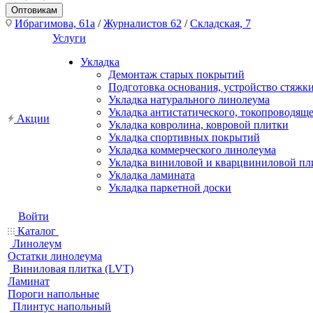
Оптовикам
Ибрагимова, 61а
/
Журналистов 62
/
Складская, 7
Услуги
Укладка
Демонтаж старых покрытий
Подготовка основания, устройство стяжк
Укладка натурального линолеума
Укладка антистатического, токопроводящ
Акции
Укладка ковролина, ковровой плитки
Укладка спортивных покрытий
Укладка коммерческого линолеума
Укладка виниловой и кварцвиниловой пл
Укладка ламината
Укладка паркетной доски
Войти
Каталог
Линолеум
Остатки линолеума
Виниловая плитка (LVT)
Ламинат
Пороги напольные
Плинтус напольный