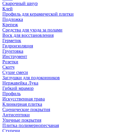
Сварочный шнур
Клей
Профиль для керамической плитки
Подложка
Крепеж
Средства для ухода за полами
Воск для восстановления
Герметик
Гидроизоляция
Грунтовка
Инструмент
Розетки
Скотч
Сухие смеси
Заглушки для подоконников
Нержавейка Лука
Гибкий мрамор
Профиль
Искусственная трава
Клинкерная плитка
Сценические покрытия
Антисептики
Уличные покрытия
Плитка полимернопесчаная
Ступени