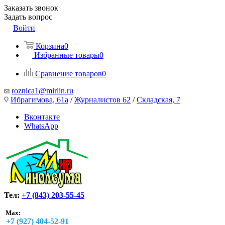
Заказать звонок
Задать вопрос
Войти
Корзина
0
Избранные товары
0
Сравнение товаров
0
roznica1@mirlin.ru
Ибрагимова, 61а
/
Журналистов 62
/
Складская, 7
Вконтакте
WhatsApp
Тел:
+7 (843) 203-55-45
Max:
+7 (927) 404-52-91