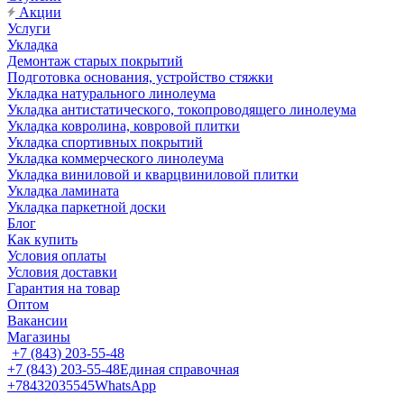
Акции
Услуги
Укладка
Демонтаж старых покрытий
Подготовка основания, устройство стяжки
Укладка натурального линолеума
Укладка антистатического, токопроводящего линолеума
Укладка ковролина, ковровой плитки
Укладка спортивных покрытий
Укладка коммерческого линолеума
Укладка виниловой и кварцвиниловой плитки
Укладка ламината
Укладка паркетной доски
Блог
Как купить
Условия оплаты
Условия доставки
Гарантия на товар
Оптом
Вакансии
Магазины
+7 (843) 203-55-48
+7 (843) 203-55-48
Единая справочная
+78432035545
WhatsApp