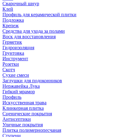
Сварочный шнур
Клей
Профиль для керамической плитки
Подложка
Крепеж
Средства для ухода за полами
Воск для восстановления
Герметик
Гидроизоляция
Грунтовка
Инструмент
Розетки
Скотч
Сухие смеси
Заглушки для подоконников
Нержавейка Лука
Гибкий мрамор
Профиль
Искусственная трава
Клинкерная плитка
Сценические покрытия
Антисептики
Уличные покрытия
Плитка полимернопесчаная
Ступени