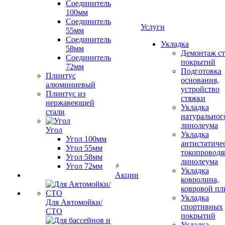
Соединитель
100мм
Соединитель
Услуги
55мм
Соединитель
Укладка
58мм
Демонтаж с
Соединитель
покрытий
72мм
Подготовка
Плинтус
основания,
алюминиевый
устройство
Плинтус из
стяжки
нержавеющей
Укладка
стали
натуральног
линолеума
Угол
Укладка
Угол 100мм
антистатиче
Угол 55мм
токопроводя
Угол 58мм
линолеума
Угол 72мм
Укладка
Акции
ковролина,
ковровой пл
Укладка
Для Автомойки/
спортивных
СТО
покрытий
Укладка