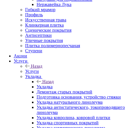
Нержавейка Лука
Гибкий мрамор
Профиль
Искусственная трава
Клинкерная плитка
Сценические покрытия
Антисептики
Уличные покрытия
Плитка полимернопесчаная
Ступени
Акции
Услуги
Назад
Услуги
Укладка
Назад
Укладка
Демонтаж старых покрытий
Подготовка основания, устройство стяжки
Укладка натурального линолеума
Укладка антистатического, токопроводящего
линолеума
Укладка ковролина, ковровой плитки
Укладка спортивных покрытий
Укладка коммерческого линолеума