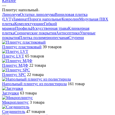
Каталог
—
Плинтус напольный
Линолеум
Остатки линолеума
Виниловая плитка
(LVT)
Ламинат
Пороги напольные
Ковролин
Модульная ПВХ
плитка
Комплектующие
Гибкий
мрамор
Профиль
Искусственная трава
Клинкерная
плитка
Сценические покрытия
Антисептики
Уличные
покрытия
Плитка полимернопесчаная
Ступени
Плинтус пластиковый
39 товаров
Плитус LVT
65 товаров
Плинтус МДФ
22 товара
Плинтус SPC
22 товара
Напольный плинтус из полистирола
161 товар
Заглушки
63 товара
Микроплинтус
3 товара
Соединитель
47 товаров