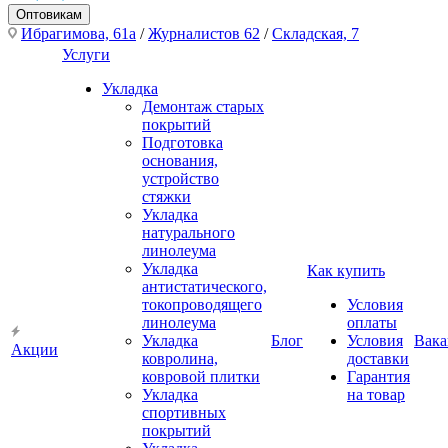
Оптовикам
Ибрагимова, 61а
/
Журналистов 62
/
Складская, 7
Услуги
Укладка
Демонтаж старых
покрытий
Подготовка
основания,
устройство
стяжки
Укладка
натурального
линолеума
Укладка
Как купить
антистатического,
токопроводящего
Условия
линолеума
оплаты
Укладка
Блог
Условия
Вака
Акции
ковролина,
доставки
ковровой плитки
Гарантия
Укладка
на товар
спортивных
покрытий