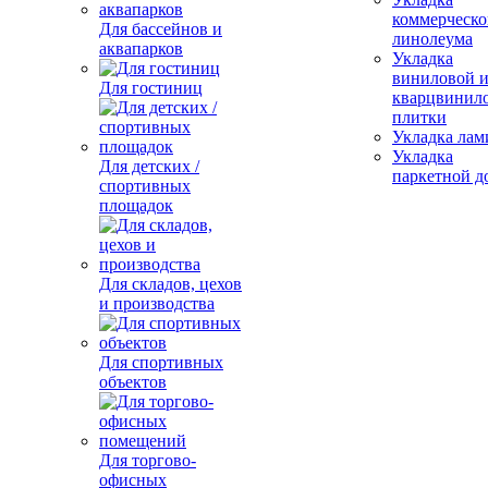
коммерческо
Для бассейнов и
линолеума
аквапарков
Укладка
виниловой 
Для гостиниц
кварцвинил
плитки
Укладка лам
Укладка
Для детских /
паркетной д
спортивных
площадок
Для складов, цехов
и производства
Для спортивных
объектов
Для торгово-
офисных