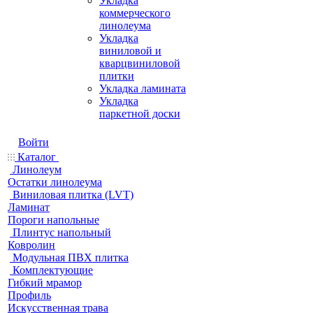
Укладка
коммерческого
линолеума
Укладка
виниловой и
кварцвиниловой
плитки
Укладка ламината
Укладка
паркетной доски
Войти
Каталог
Линолеум
Остатки линолеума
Виниловая плитка (LVT)
Ламинат
Пороги напольные
Плинтус напольный
Ковролин
Модульная ПВХ плитка
Комплектующие
Гибкий мрамор
Профиль
Искусственная трава