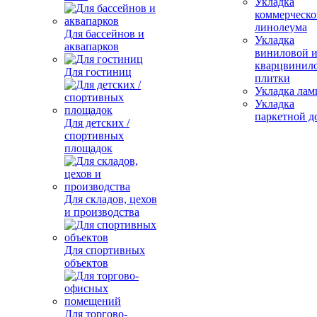
Укладка
коммерческо
линолеума
Для бассейнов и
Укладка
аквапарков
виниловой 
кварцвинил
Для гостиниц
плитки
Укладка лам
Укладка
паркетной д
Для детских /
спортивных
площадок
Для складов, цехов
и производства
Для спортивных
объектов
Для торгово-