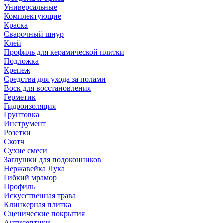
Универсальные
Комплектующие
Краска
Сварочный шнур
Клей
Профиль для керамической плитки
Подложка
Крепеж
Средства для ухода за полами
Воск для восстановления
Герметик
Гидроизоляция
Грунтовка
Инструмент
Розетки
Скотч
Сухие смеси
Заглушки для подоконников
Нержавейка Лука
Гибкий мрамор
Профиль
Искусственная трава
Клинкерная плитка
Сценические покрытия
Антисептики