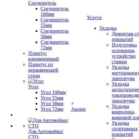
Соединитель
Соединитель
100мм
Услуги
Соединитель
55мм
Укладка
Соединитель
Демонтаж с
58мм
покрытий
Соединитель
Подготовка
72мм
основания,
Плинтус
устройство
алюминиевый
стяжки
Плинтус из
Укладка
нержавеющей
натуральног
стали
линолеума
Укладка
Угол
антистатиче
Угол 100мм
токопроводя
Угол 55мм
линолеума
Угол 58мм
Укладка
Угол 72мм
Акции
ковролина,
ковровой пл
Укладка
спортивных
Для Автомойки/
покрытий
СТО