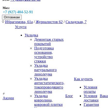
Max:
+7 (927) 404-52-91
Оптовикам
Ибрагимова, 61а
/
Журналистов 62
/
Складская, 7
Услуги
Укладка
Демонтаж старых
покрытий
Подготовка
основания,
устройство
стяжки
Укладка
натурального
линолеума
Укладка
Как купить
антистатического,
токопроводящего
Условия
линолеума
оплаты
Укладка
Блог
Условия
Вака
Акции
ковролина,
доставки
ковровой плитки
Гарантия