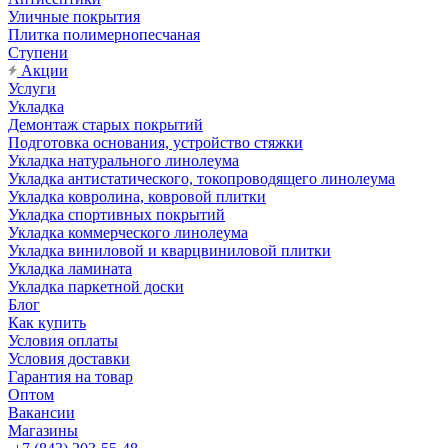
Уличные покрытия
Плитка полимернопесчаная
Ступени
Акции
Услуги
Укладка
Демонтаж старых покрытий
Подготовка основания, устройство стяжки
Укладка натурального линолеума
Укладка антистатического, токопроводящего линолеума
Укладка ковролина, ковровой плитки
Укладка спортивных покрытий
Укладка коммерческого линолеума
Укладка виниловой и кварцвиниловой плитки
Укладка ламината
Укладка паркетной доски
Блог
Как купить
Условия оплаты
Условия доставки
Гарантия на товар
Оптом
Вакансии
Магазины