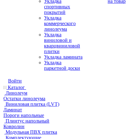
Укладка
на товар
спортивных
покрытий
Укладка
коммерческого
линолеума
Укладка
виниловой и
кварцвиниловой
плитки
Укладка ламината
Укладка
паркетной доски
Войти
Каталог
Линолеум
Остатки линолеума
Виниловая плитка (LVT)
Ламинат
Пороги напольные
Плинтус напольный
Ковролин
Модульная ПВХ плитка
Комплектующие