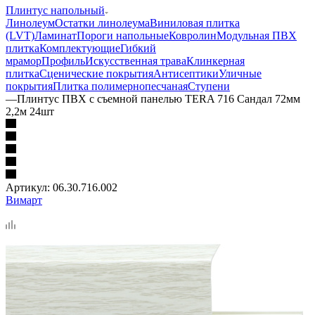
Плинтус напольный
Линолеум
Остатки линолеума
Виниловая плитка
(LVT)
Ламинат
Пороги напольные
Ковролин
Модульная ПВХ
плитка
Комплектующие
Гибкий
мрамор
Профиль
Искусственная трава
Клинкерная
плитка
Сценические покрытия
Антисептики
Уличные
покрытия
Плитка полимернопесчаная
Ступени
—
Плинтус ПВХ c съемной панелью TERA 716 Сандал 72мм
2,2м 24шт
Артикул:
06.30.716.002
Вимарт