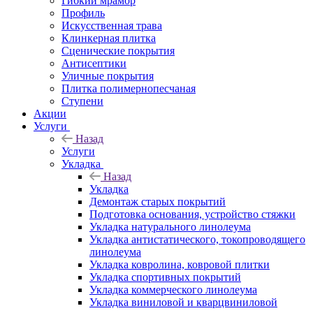
Гибкий мрамор
Профиль
Искусственная трава
Клинкерная плитка
Сценические покрытия
Антисептики
Уличные покрытия
Плитка полимернопесчаная
Ступени
Акции
Услуги
Назад
Услуги
Укладка
Назад
Укладка
Демонтаж старых покрытий
Подготовка основания, устройство стяжки
Укладка натурального линолеума
Укладка антистатического, токопроводящего
линолеума
Укладка ковролина, ковровой плитки
Укладка спортивных покрытий
Укладка коммерческого линолеума
Укладка виниловой и кварцвиниловой