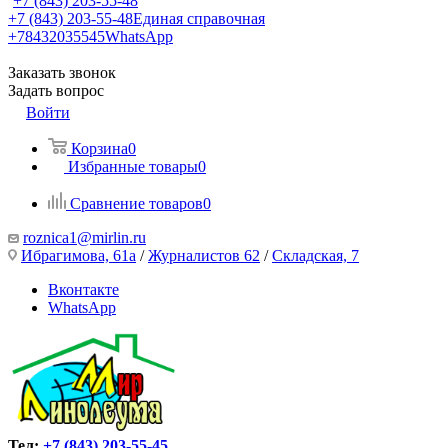
+7 (843) 203-55-48
+7 (843) 203-55-48
Единая справочная
+78432035545
WhatsApp
Заказать звонок
Задать вопрос
Войти
Корзина
0
Избранные товары
0
Сравнение товаров
0
roznica1@mirlin.ru
Ибрагимова, 61а
/
Журналистов 62
/
Складская, 7
Вконтакте
WhatsApp
Тел:
+7 (843) 203-55-45