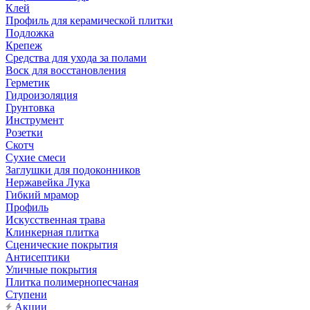
Клей
Профиль для керамической плитки
Подложка
Крепеж
Средства для ухода за полами
Воск для восстановления
Герметик
Гидроизоляция
Грунтовка
Инструмент
Розетки
Скотч
Сухие смеси
Заглушки для подоконников
Нержавейка Лука
Гибкий мрамор
Профиль
Искусственная трава
Клинкерная плитка
Сценические покрытия
Антисептики
Уличные покрытия
Плитка полимернопесчаная
Ступени
Акции