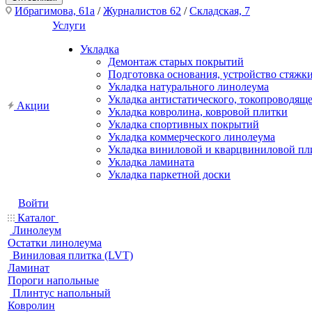
Ибрагимова, 61а
/
Журналистов 62
/
Складская, 7
Услуги
Укладка
Демонтаж старых покрытий
Подготовка основания, устройство стяжк
Укладка натурального линолеума
Укладка антистатического, токопроводящ
Акции
Укладка ковролина, ковровой плитки
Укладка спортивных покрытий
Укладка коммерческого линолеума
Укладка виниловой и кварцвиниловой пл
Укладка ламината
Укладка паркетной доски
Войти
Каталог
Линолеум
Остатки линолеума
Виниловая плитка (LVT)
Ламинат
Пороги напольные
Плинтус напольный
Ковролин