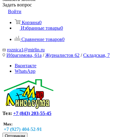
Задать вопрос
Войти
Корзина
0
Избранные товары
0
Сравнение товаров
0
roznica1@mirlin.ru
Ибрагимова, 61а
/
Журналистов 62
/
Складская, 7
Вконтакте
WhatsApp
Тел:
+7 (843) 203-55-45
Max:
+7 (927) 404-52-91
Оптовикам