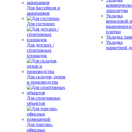
коммерческо
Для бассейнов и
линолеума
аквапарков
Укладка
виниловой 
Для гостиниц
кварцвинил
плитки
Укладка лам
Укладка
Для детских /
паркетной д
спортивных
площадок
Для складов, цехов
и производства
Для спортивных
объектов
Для торгово-
офисных