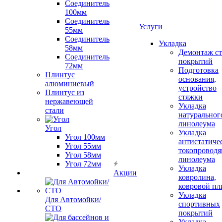
Соединитель
100мм
Соединитель
Услуги
55мм
Соединитель
Укладка
58мм
Демонтаж с
Соединитель
покрытий
72мм
Подготовка
Плинтус
основания,
алюминиевый
устройство
Плинтус из
стяжки
нержавеющей
Укладка
стали
натуральног
линолеума
Угол
Укладка
Угол 100мм
антистатиче
Угол 55мм
токопроводя
Угол 58мм
линолеума
Угол 72мм
Укладка
Акции
ковролина,
ковровой пл
Укладка
Для Автомойки/
спортивных
СТО
покрытий
Укладка