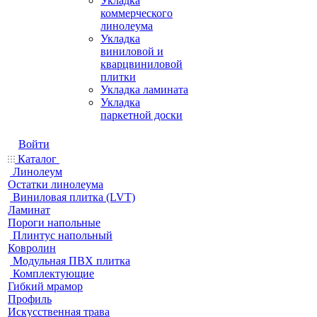
Укладка
коммерческого
линолеума
Укладка
виниловой и
кварцвиниловой
плитки
Укладка ламината
Укладка
паркетной доски
Войти
Каталог
Линолеум
Остатки линолеума
Виниловая плитка (LVT)
Ламинат
Пороги напольные
Плинтус напольный
Ковролин
Модульная ПВХ плитка
Комплектующие
Гибкий мрамор
Профиль
Искусственная трава