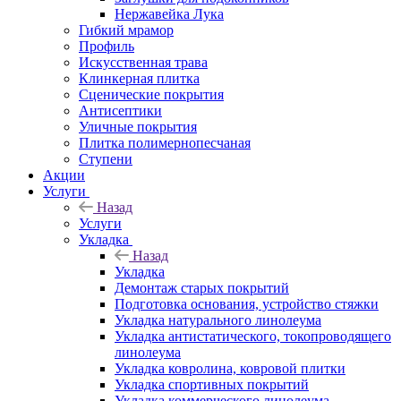
Нержавейка Лука
Гибкий мрамор
Профиль
Искусственная трава
Клинкерная плитка
Сценические покрытия
Антисептики
Уличные покрытия
Плитка полимернопесчаная
Ступени
Акции
Услуги
Назад
Услуги
Укладка
Назад
Укладка
Демонтаж старых покрытий
Подготовка основания, устройство стяжки
Укладка натурального линолеума
Укладка антистатического, токопроводящего
линолеума
Укладка ковролина, ковровой плитки
Укладка спортивных покрытий
Укладка коммерческого линолеума