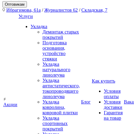
Оптовикам
Ибрагимова, 61а
/
Журналистов 62
/
Складская, 7
Услуги
Укладка
Демонтаж старых
покрытий
Подготовка
основания,
устройство
стяжки
Укладка
натурального
линолеума
Укладка
Как купить
антистатического,
токопроводящего
Условия
линолеума
оплаты
Укладка
Блог
Условия
Вака
Акции
ковролина,
доставки
ковровой плитки
Гарантия
Укладка
на товар
спортивных
покрытий