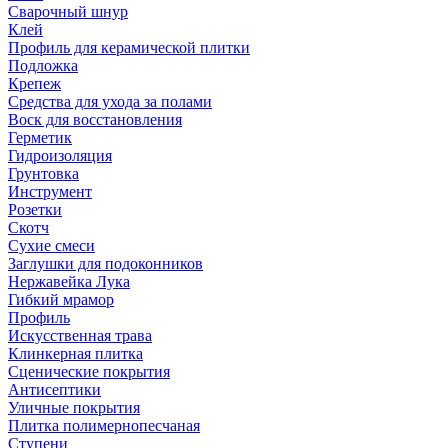
Сварочный шнур
Клей
Профиль для керамической плитки
Подложка
Крепеж
Средства для ухода за полами
Воск для восстановления
Герметик
Гидроизоляция
Грунтовка
Инструмент
Розетки
Скотч
Сухие смеси
Заглушки для подоконников
Нержавейка Лука
Гибкий мрамор
Профиль
Искусственная трава
Клинкерная плитка
Сценические покрытия
Антисептики
Уличные покрытия
Плитка полимернопесчаная
Ступени