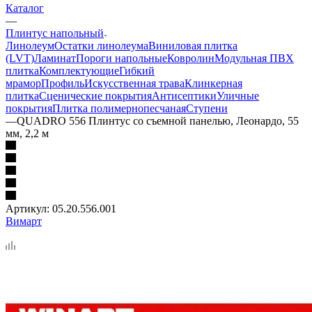
Каталог
—
Плинтус напольный
Линолеум
Остатки линолеума
Виниловая плитка
(LVT)
Ламинат
Пороги напольные
Ковролин
Модульная ПВХ
плитка
Комплектующие
Гибкий
мрамор
Профиль
Искусственная трава
Клинкерная
плитка
Сценические покрытия
Антисептики
Уличные
покрытия
Плитка полимернопесчаная
Ступени
—
QUADRO 556 Плинтус со съемной панелью, Леонардо, 55
мм, 2,2 м
Артикул:
05.20.556.001
Вимарт