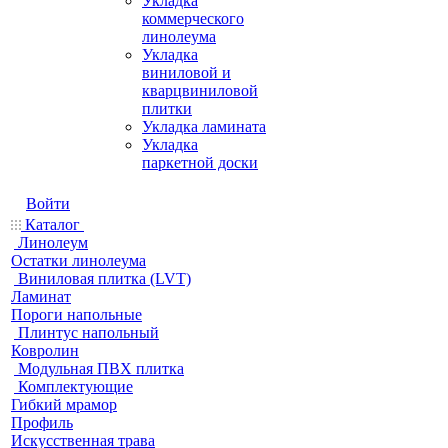
Укладка
коммерческого
линолеума
Укладка
виниловой и
кварцвиниловой
плитки
Укладка ламината
Укладка
паркетной доски
Войти
Каталог
Линолеум
Остатки линолеума
Виниловая плитка (LVT)
Ламинат
Пороги напольные
Плинтус напольный
Ковролин
Модульная ПВХ плитка
Комплектующие
Гибкий мрамор
Профиль
Искусственная трава