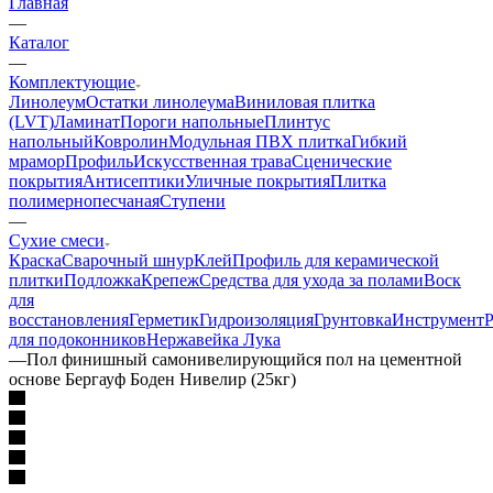
Главная
—
Каталог
—
Комплектующие
Линолеум
Остатки линолеума
Виниловая плитка
(LVT)
Ламинат
Пороги напольные
Плинтус
напольный
Ковролин
Модульная ПВХ плитка
Гибкий
мрамор
Профиль
Искусственная трава
Сценические
покрытия
Антисептики
Уличные покрытия
Плитка
полимернопесчаная
Ступени
—
Сухие смеси
Краска
Сварочный шнур
Клей
Профиль для керамической
плитки
Подложка
Крепеж
Средства для ухода за полами
Воск
для
восстановления
Герметик
Гидроизоляция
Грунтовка
Инструмент
Р
для подоконников
Нержавейка Лука
—
Пол финишный самонивелирующийся пол на цементной
основе Бергауф Боден Нивелир (25кг)