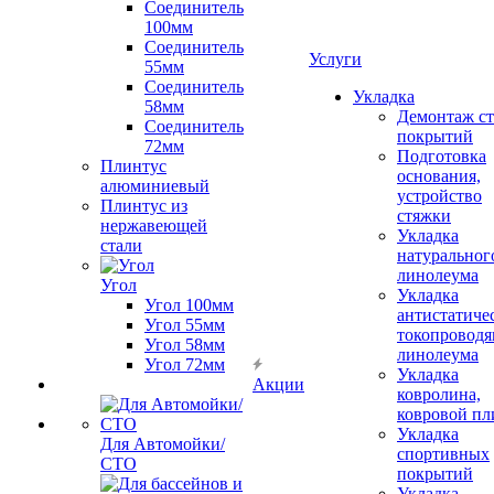
Соединитель
100мм
Соединитель
Услуги
55мм
Соединитель
Укладка
58мм
Демонтаж с
Соединитель
покрытий
72мм
Подготовка
Плинтус
основания,
алюминиевый
устройство
Плинтус из
стяжки
нержавеющей
Укладка
стали
натуральног
линолеума
Угол
Укладка
Угол 100мм
антистатиче
Угол 55мм
токопроводя
Угол 58мм
линолеума
Угол 72мм
Укладка
Акции
ковролина,
ковровой пл
Укладка
Для Автомойки/
спортивных
СТО
покрытий
Укладка