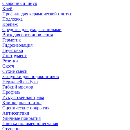
Сварочный шнур
Клей
Профиль для керамической плитки
Подложка
Крепеж
Средства для ухода за полами
Воск для восстановления
Герметик
Гидроизоляция
Грунтовка
Инструмент
Розетки
Скотч
Сухие смеси
Заглушки для подоконников
Нержавейка Лука
Гибкий мрамор
Профиль
Искусственная трава
Клинкерная плитка
Сценические покрытия
Антисептики
Уличные покрытия
Плитка полимернопесчаная
Ступени