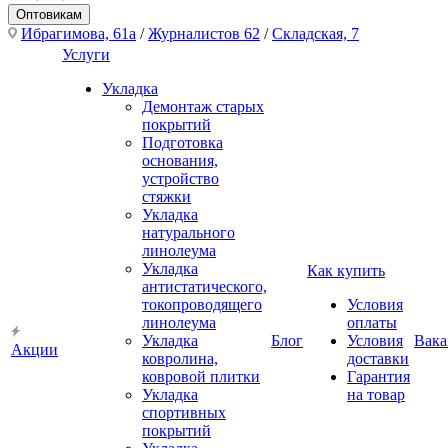
Оптовикам
Ибрагимова, 61а
/
Журналистов 62
/
Складская, 7
Услуги
Укладка
Демонтаж старых
покрытий
Подготовка
основания,
устройство
стяжки
Укладка
натурального
линолеума
Укладка
Как купить
антистатического,
токопроводящего
Условия
линолеума
оплаты
Укладка
Блог
Условия
Вака
Акции
ковролина,
доставки
ковровой плитки
Гарантия
Укладка
на товар
спортивных
покрытий