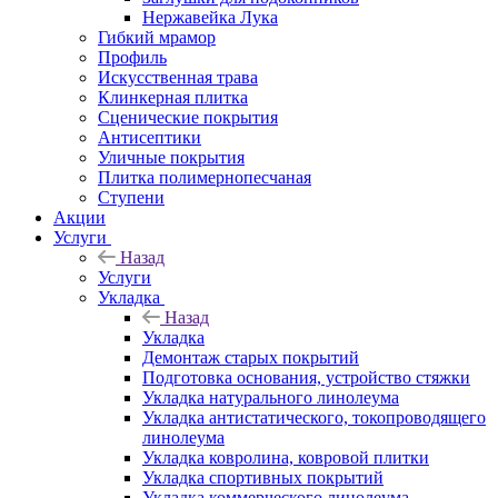
Нержавейка Лука
Гибкий мрамор
Профиль
Искусственная трава
Клинкерная плитка
Сценические покрытия
Антисептики
Уличные покрытия
Плитка полимернопесчаная
Ступени
Акции
Услуги
Назад
Услуги
Укладка
Назад
Укладка
Демонтаж старых покрытий
Подготовка основания, устройство стяжки
Укладка натурального линолеума
Укладка антистатического, токопроводящего
линолеума
Укладка ковролина, ковровой плитки
Укладка спортивных покрытий
Укладка коммерческого линолеума