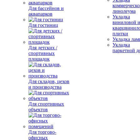
коммерческо
Для бассейнов и
линолеума
аквапарков
Укладка
виниловой 
Для гостиниц
кварцвинил
плитки
Укладка лам
Укладка
Для детских /
паркетной д
спортивных
площадок
Для складов, цехов
и производства
Для спортивных
объектов
Для торгово-
офисных