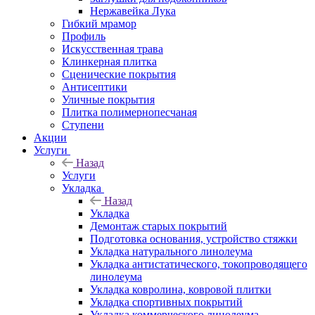
Нержавейка Лука
Гибкий мрамор
Профиль
Искусственная трава
Клинкерная плитка
Сценические покрытия
Антисептики
Уличные покрытия
Плитка полимернопесчаная
Ступени
Акции
Услуги
Назад
Услуги
Укладка
Назад
Укладка
Демонтаж старых покрытий
Подготовка основания, устройство стяжки
Укладка натурального линолеума
Укладка антистатического, токопроводящего
линолеума
Укладка ковролина, ковровой плитки
Укладка спортивных покрытий
Укладка коммерческого линолеума