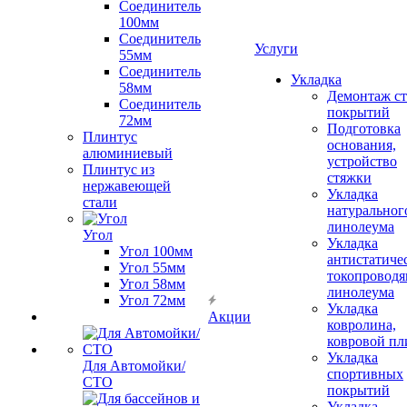
Соединитель
100мм
Соединитель
Услуги
55мм
Соединитель
Укладка
58мм
Демонтаж с
Соединитель
покрытий
72мм
Подготовка
Плинтус
основания,
алюминиевый
устройство
Плинтус из
стяжки
нержавеющей
Укладка
стали
натуральног
линолеума
Угол
Укладка
Угол 100мм
антистатиче
Угол 55мм
токопроводя
Угол 58мм
линолеума
Угол 72мм
Укладка
Акции
ковролина,
ковровой пл
Укладка
Для Автомойки/
спортивных
СТО
покрытий
Укладка