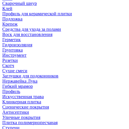
Сварочный шнур
Клей
Профиль для керамической плитки
Подложка
Крепеж
Средства для ухода за полами
Воск для восстановления
Герметик
Гидроизоляция
Грунтовка
Инструмент
Розетки
Скотч
Сухие смеси
Заглушки для подоконников
Нержавейка Лука
Гибкий мрамор
Профиль
Искусственная трава
Клинкерная плитка
Сценические покрытия
Антисептики
Уличные покрытия
Плитка полимернопесчаная
Ступени