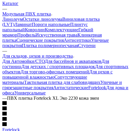
Каталог
—
Модульная ПВХ плитка
Линолеум
Остатки линолеума
Виниловая плитка
(LVT)
Ламинат
Пороги напольные
Плинтус
напольный
Ковролин
Комплектующие
Гибкий
мрамор
Профиль
Искусственная трава
Клинкерная
плитка
Сценические покрытия
Антисептики
Уличные
покрытия
Плитка полимернопесчаная
Ступени
—
Для складов, цехов и производства
Для Автомойки/СТО
Для бассейнов и аквапарков
Для
гостиниц
Для детских / спортивных площадок
Для спортивных
объектов
Для торгово-офисных помещений
Для цехов с
повышенной влажностью
Сопутствующие
материалы
Тактильная плитка для слабовидящих
Уличные и
грязезащитные покрытия
Антистатические
Fortelook
Для дома и
офиса
Универсальные
—
ПВХ плитка Fortelock XL Эко 2230 кожа змеи
Fortelock