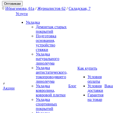
Оптовикам
Ибрагимова, 61а
/
Журналистов 62
/
Складская, 7
Услуги
Укладка
Демонтаж старых
покрытий
Подготовка
основания,
устройство
стяжки
Укладка
натурального
линолеума
Укладка
Как купить
антистатического,
токопроводящего
Условия
линолеума
оплаты
Укладка
Блог
Условия
Вака
Акции
ковролина,
доставки
ковровой плитки
Гарантия
Укладка
на товар
спортивных
покрытий