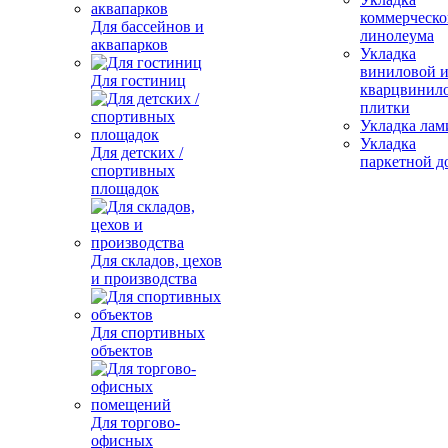
коммерческо
Для бассейнов и
линолеума
аквапарков
Укладка
виниловой 
Для гостиниц
кварцвинил
плитки
Укладка лам
Укладка
Для детских /
паркетной д
спортивных
площадок
Для складов, цехов
и производства
Для спортивных
объектов
Для торгово-
офисных