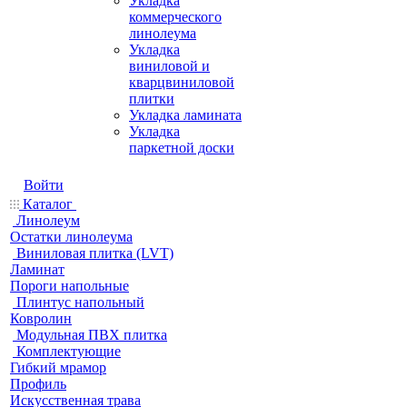
Укладка
коммерческого
линолеума
Укладка
виниловой и
кварцвиниловой
плитки
Укладка ламината
Укладка
паркетной доски
Войти
Каталог
Линолеум
Остатки линолеума
Виниловая плитка (LVT)
Ламинат
Пороги напольные
Плинтус напольный
Ковролин
Модульная ПВХ плитка
Комплектующие
Гибкий мрамор
Профиль
Искусственная трава