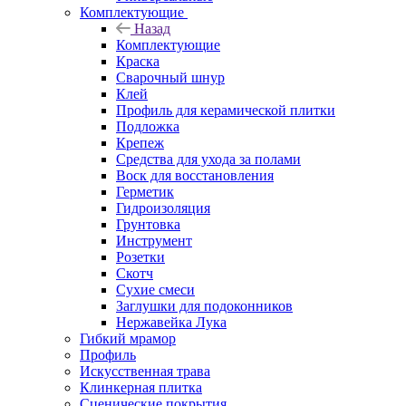
Комплектующие
Назад
Комплектующие
Краска
Сварочный шнур
Клей
Профиль для керамической плитки
Подложка
Крепеж
Средства для ухода за полами
Воск для восстановления
Герметик
Гидроизоляция
Грунтовка
Инструмент
Розетки
Скотч
Сухие смеси
Заглушки для подоконников
Нержавейка Лука
Гибкий мрамор
Профиль
Искусственная трава
Клинкерная плитка
Сценические покрытия