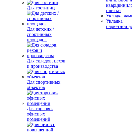
кварцвинил
Для гостиниц
плитки
Укладка лам
Укладка
паркетной д
Для детских /
спортивных
площадок
Для складов, цехов
и производства
Для спортивных
объектов
Для торгово-
офисных
помещений