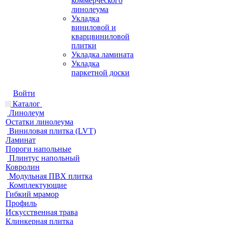
коммерческого
линолеума
Укладка
виниловой и
кварцвиниловой
плитки
Укладка ламината
Укладка
паркетной доски
Войти
Каталог
Линолеум
Остатки линолеума
Виниловая плитка (LVT)
Ламинат
Пороги напольные
Плинтус напольный
Ковролин
Модульная ПВХ плитка
Комплектующие
Гибкий мрамор
Профиль
Искусственная трава
Клинкерная плитка