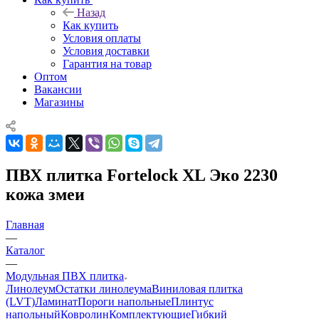
Назад
Как купить
Условия оплаты
Условия доставки
Гарантия на товар
Оптом
Вакансии
Магазины
ПВХ плитка Fortelock XL Эко 2230
кожа змеи
Главная
—
Каталог
—
Модульная ПВХ плитка
Линолеум
Остатки линолеума
Виниловая плитка
(LVT)
Ламинат
Пороги напольные
Плинтус
напольный
Ковролин
Комплектующие
Гибкий