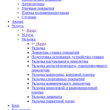
Антисептики
Уличные покрытия
Плитка полимернопесчаная
Ступени
Акции
Услуги
Назад
Услуги
Укладка
Назад
Укладка
Демонтаж старых покрытий
Подготовка основания, устройство стяжки
Укладка натурального линолеума
Укладка антистатического, токопроводящего
линолеума
Укладка ковролина, ковровой плитки
Укладка спортивных покрытий
Укладка коммерческого линолеума
Укладка виниловой и кварцвиниловой
плитки
Укладка ламината
Укладка паркетной доски
Блог
Как купить