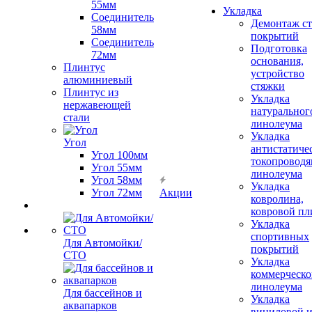
55мм
Укладка
Соединитель
Демонтаж с
58мм
покрытий
Соединитель
Подготовка
72мм
основания,
Плинтус
устройство
алюминиевый
стяжки
Плинтус из
Укладка
нержавеющей
натуральног
стали
линолеума
Укладка
Угол
антистатиче
Угол 100мм
токопроводя
Угол 55мм
линолеума
Угол 58мм
Укладка
Угол 72мм
Акции
ковролина,
ковровой пл
Укладка
спортивных
Для Автомойки/
покрытий
СТО
Укладка
коммерческо
линолеума
Для бассейнов и
Укладка
аквапарков
виниловой 