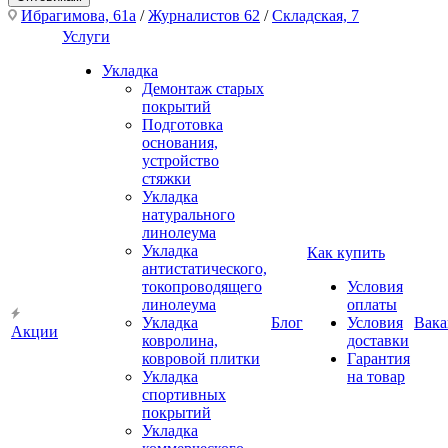
Ибрагимова, 61а
/
Журналистов 62
/
Складская, 7
Услуги
Укладка
Демонтаж старых
покрытий
Подготовка
основания,
устройство
стяжки
Укладка
натурального
линолеума
Укладка
Как купить
антистатического,
токопроводящего
Условия
линолеума
оплаты
Укладка
Блог
Условия
Вака
Акции
ковролина,
доставки
ковровой плитки
Гарантия
Укладка
на товар
спортивных
покрытий
Укладка