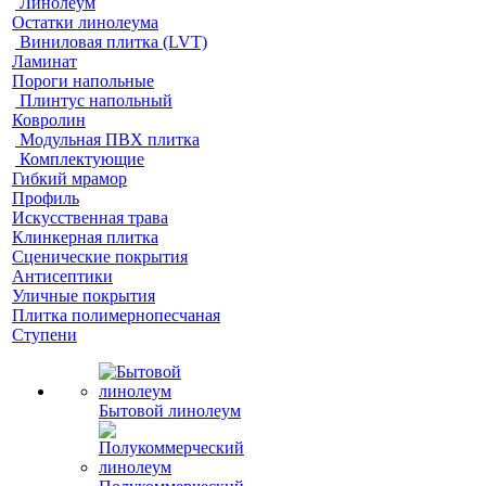
Линолеум
Остатки линолеума
Виниловая плитка (LVT)
Ламинат
Пороги напольные
Плинтус напольный
Ковролин
Модульная ПВХ плитка
Комплектующие
Гибкий мрамор
Профиль
Искусственная трава
Клинкерная плитка
Сценические покрытия
Антисептики
Уличные покрытия
Плитка полимернопесчаная
Ступени
Бытовой линолеум