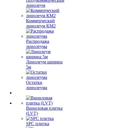
Полукоммерческий
линолеум
Коммерческий
линолеум КМ2
Распродажа
линолеума
Линолеум ширина
5м
Остатки
линолеума
Виниловая плитка
(LVT)
SPC плитка