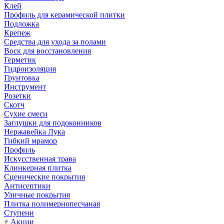
Клей
Профиль для керамической плитки
Подложка
Крепеж
Средства для ухода за полами
Воск для восстановления
Герметик
Гидроизоляция
Грунтовка
Инструмент
Розетки
Скотч
Сухие смеси
Заглушки для подоконников
Нержавейка Лука
Гибкий мрамор
Профиль
Искусственная трава
Клинкерная плитка
Сценические покрытия
Антисептики
Уличные покрытия
Плитка полимернопесчаная
Ступени
Акции