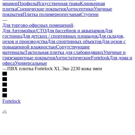
мрамор
Профиль
Искусственная трава
Клинкерная
плитка
Сценические покрытия
Антисептики
Уличные
покрытия
Плитка полимернопесчаная
Ступени
—
Для торгово-офисных помещений
Для Автомойки/СТО
Для бассейнов и аквапарков
Для
гостиниц
Для детских / спортивных площадок
Для складов,
цехов и производства
Для спортивных объектов
Для цехов с
повышенной влажностью
Сопутствующие
материалы
Тактильная плитка для слабовидящих
Уличные и
грязезащитные покрытия
Антистатические
Fortelook
Для дома и
офиса
Универсальные
—
ПВХ плитка Fortelock XL Эко 2230 кожа змеи
Fortelock