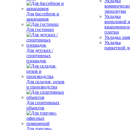
Укладка
коммерческо
линолеума
Для бассейнов и
Укладка
аквапарков
виниловой 
кварцвинил
Для гостиниц
плитки
Укладка лам
Укладка
паркетной д
Для детских /
спортивных
площадок
Для складов, цехов
и производства
Для спортивных
объектов
Для торгово-