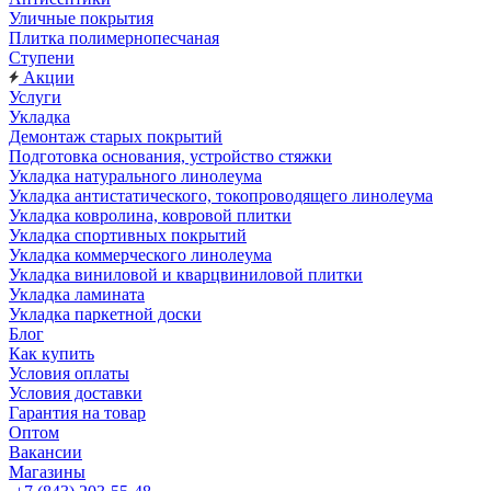
Уличные покрытия
Плитка полимернопесчаная
Ступени
Акции
Услуги
Укладка
Демонтаж старых покрытий
Подготовка основания, устройство стяжки
Укладка натурального линолеума
Укладка антистатического, токопроводящего линолеума
Укладка ковролина, ковровой плитки
Укладка спортивных покрытий
Укладка коммерческого линолеума
Укладка виниловой и кварцвиниловой плитки
Укладка ламината
Укладка паркетной доски
Блог
Как купить
Условия оплаты
Условия доставки
Гарантия на товар
Оптом
Вакансии
Магазины