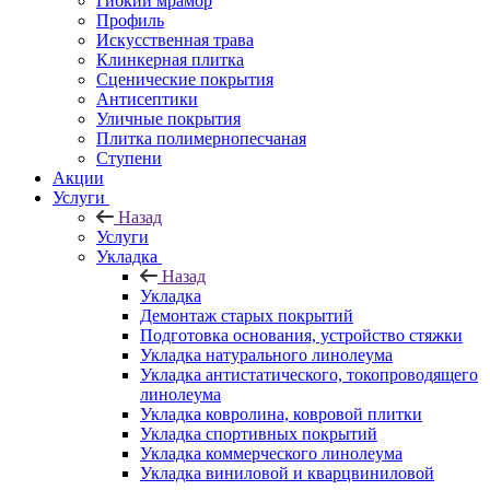
Гибкий мрамор
Профиль
Искусственная трава
Клинкерная плитка
Сценические покрытия
Антисептики
Уличные покрытия
Плитка полимернопесчаная
Ступени
Акции
Услуги
Назад
Услуги
Укладка
Назад
Укладка
Демонтаж старых покрытий
Подготовка основания, устройство стяжки
Укладка натурального линолеума
Укладка антистатического, токопроводящего
линолеума
Укладка ковролина, ковровой плитки
Укладка спортивных покрытий
Укладка коммерческого линолеума
Укладка виниловой и кварцвиниловой