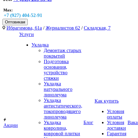
Max:
+7 (927) 404-52-91
Оптовикам
Ибрагимова, 61а
/
Журналистов 62
/
Складская, 7
Услуги
Укладка
Демонтаж старых
покрытий
Подготовка
основания,
устройство
стяжки
Укладка
натурального
линолеума
Укладка
Как купить
антистатического,
токопроводящего
Условия
линолеума
оплаты
Укладка
Блог
Условия
Вака
Акции
ковролина,
доставки
ковровой плитки
Гарантия