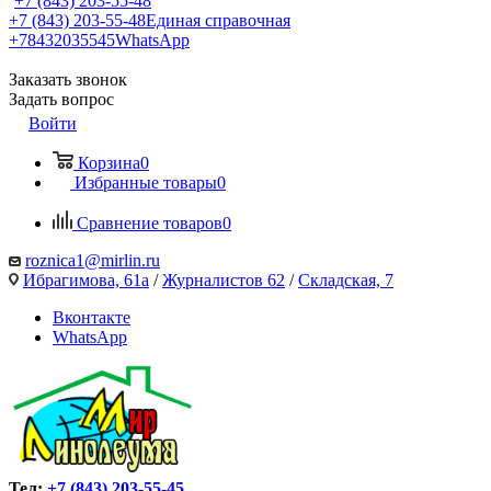
+7 (843) 203-55-48
+7 (843) 203-55-48
Единая справочная
+78432035545
WhatsApp
Заказать звонок
Задать вопрос
Войти
Корзина
0
Избранные товары
0
Сравнение товаров
0
roznica1@mirlin.ru
Ибрагимова, 61а
/
Журналистов 62
/
Складская, 7
Вконтакте
WhatsApp
Тел:
+7 (843) 203-55-45