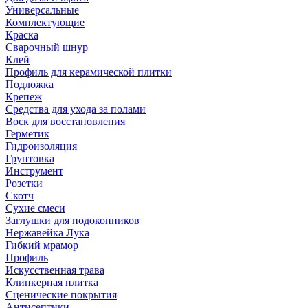
Универсальные
Комплектующие
Краска
Сварочный шнур
Клей
Профиль для керамической плитки
Подложка
Крепеж
Средства для ухода за полами
Воск для восстановления
Герметик
Гидроизоляция
Грунтовка
Инструмент
Розетки
Скотч
Сухие смеси
Заглушки для подоконников
Нержавейка Лука
Гибкий мрамор
Профиль
Искусственная трава
Клинкерная плитка
Сценические покрытия
Антисептики