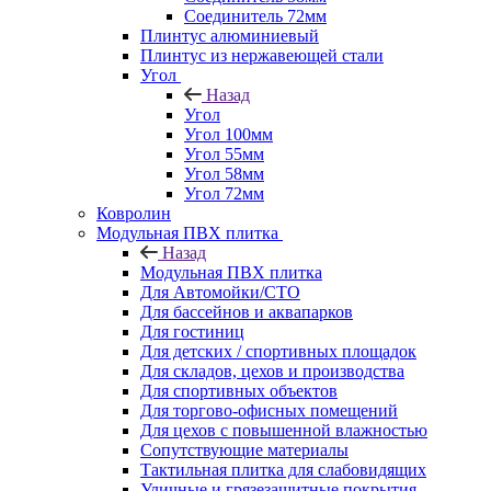
Соединитель 72мм
Плинтус алюминиевый
Плинтус из нержавеющей стали
Угол
Назад
Угол
Угол 100мм
Угол 55мм
Угол 58мм
Угол 72мм
Ковролин
Модульная ПВХ плитка
Назад
Модульная ПВХ плитка
Для Автомойки/СТО
Для бассейнов и аквапарков
Для гостиниц
Для детских / спортивных площадок
Для складов, цехов и производства
Для спортивных объектов
Для торгово-офисных помещений
Для цехов с повышенной влажностью
Сопутствующие материалы
Тактильная плитка для слабовидящих
Уличные и грязезащитные покрытия