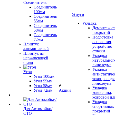
Соединитель
Соединитель
100мм
Услуги
Соединитель
55мм
Укладка
Соединитель
Демонтаж с
58мм
покрытий
Соединитель
Подготовка
72мм
основания,
Плинтус
устройство
алюминиевый
стяжки
Плинтус из
Укладка
нержавеющей
натуральног
стали
линолеума
Укладка
Угол
антистатиче
Угол 100мм
токопроводя
Угол 55мм
линолеума
Угол 58мм
Укладка
Угол 72мм
Акции
ковролина,
ковровой пл
Укладка
спортивных
Для Автомойки/
покрытий
СТО