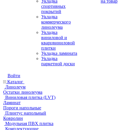
Укладка
на товар
спортивных
покрытий
Укладка
коммерческого
линолеума
Укладка
виниловой и
кварцвиниловой
плитки
Укладка ламината
Укладка
паркетной доски
Войти
Каталог
Линолеум
Остатки линолеума
Виниловая плитка (LVT)
Ламинат
Пороги напольные
Плинтус напольный
Ковролин
Модульная ПВХ плитка
Комплектующие