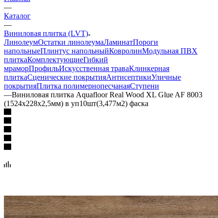
—
Каталог
—
Виниловая плитка (LVT)
Линолеум
Остатки линолеума
Ламинат
Пороги
напольные
Плинтус напольный
Ковролин
Модульная ПВХ
плитка
Комплектующие
Гибкий
мрамор
Профиль
Искусственная трава
Клинкерная
плитка
Сценические покрытия
Антисептики
Уличные
покрытия
Плитка полимернопесчаная
Ступени
—
Виниловая плитка Aquafloor Real Wood XL Glue AF 8003
(1524х228х2,5мм) в уп10шт(3,477м2) фаска