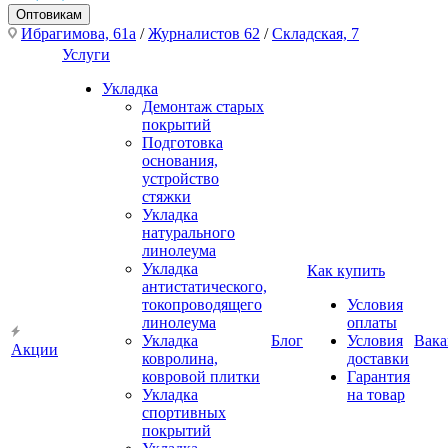
Оптовикам
Ибрагимова, 61а
/
Журналистов 62
/
Складская, 7
Услуги
Укладка
Демонтаж старых
покрытий
Подготовка
основания,
устройство
стяжки
Укладка
натурального
линолеума
Укладка
Как купить
антистатического,
токопроводящего
Условия
линолеума
оплаты
Укладка
Блог
Условия
Вака
Акции
ковролина,
доставки
ковровой плитки
Гарантия
Укладка
на товар
спортивных
покрытий