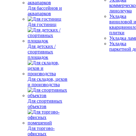
коммерческо
Для бассейнов и
линолеума
аквапарков
Укладка
виниловой 
Для гостиниц
кварцвинил
плитки
Укладка лам
Укладка
Для детских /
паркетной д
спортивных
площадок
Для складов, цехов
и производства
Для спортивных
объектов
Для торгово-
офисных