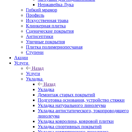
Нержавейка Лука
Гибкий мрамор
Профиль
Искусственная трава
Клинкерная плитка
Сценические покрытия
Антисептики
Уличные покрытия
Плитка полимернопесчаная
Ступени
Акции
Услуги
Назад
Услуги
Укладка
Назад
Укладка
Демонтаж старых покрытий
Подготовка основания, устройство стяжки
Укладка натурального линолеума
Укладка антистатического, токопроводящего
линолеума
Укладка ковролина, ковровой плитки
Укладка спортивных покрытий
Укладка коммерческого линолеума