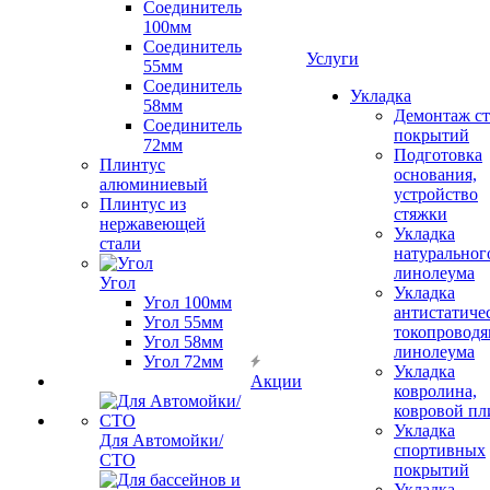
Соединитель
100мм
Соединитель
Услуги
55мм
Соединитель
Укладка
58мм
Демонтаж с
Соединитель
покрытий
72мм
Подготовка
Плинтус
основания,
алюминиевый
устройство
Плинтус из
стяжки
нержавеющей
Укладка
стали
натуральног
линолеума
Угол
Укладка
Угол 100мм
антистатиче
Угол 55мм
токопроводя
Угол 58мм
линолеума
Угол 72мм
Укладка
Акции
ковролина,
ковровой пл
Укладка
Для Автомойки/
спортивных
СТО
покрытий
Укладка