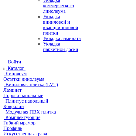
Укладка
коммерческого
линолеума
Укладка
виниловой и
кварцвиниловой
плитки
Укладка ламината
Укладка
паркетной доски
Войти
Каталог
Линолеум
Остатки линолеума
Виниловая плитка (LVT)
Ламинат
Пороги напольные
Плинтус напольный
Ковролин
Модульная ПВХ плитка
Комплектующие
Гибкий мрамор
Профиль
Искусственная трава