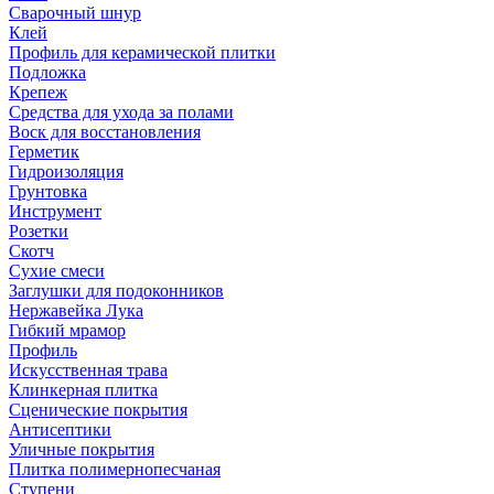
Сварочный шнур
Клей
Профиль для керамической плитки
Подложка
Крепеж
Средства для ухода за полами
Воск для восстановления
Герметик
Гидроизоляция
Грунтовка
Инструмент
Розетки
Скотч
Сухие смеси
Заглушки для подоконников
Нержавейка Лука
Гибкий мрамор
Профиль
Искусственная трава
Клинкерная плитка
Сценические покрытия
Антисептики
Уличные покрытия
Плитка полимернопесчаная
Ступени