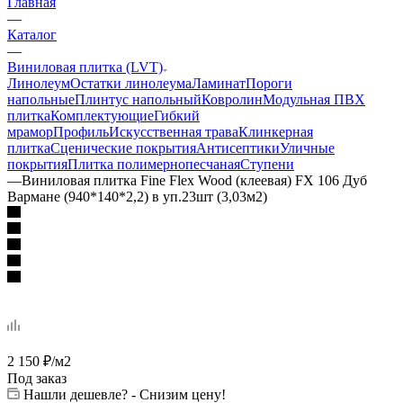
Главная
—
Каталог
—
Виниловая плитка (LVT)
Линолеум
Остатки линолеума
Ламинат
Пороги
напольные
Плинтус напольный
Ковролин
Модульная ПВХ
плитка
Комплектующие
Гибкий
мрамор
Профиль
Искусственная трава
Клинкерная
плитка
Сценические покрытия
Антисептики
Уличные
покрытия
Плитка полимернопесчаная
Ступени
—
Виниловая плитка Fine Flex Wood (клеевая) FX 106 Дуб
Вармане (940*140*2,2) в уп.23шт (3,03м2)
2 150
₽
/м2
Под заказ
Нашли дешевле? - Снизим цену!