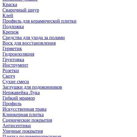
Краска
Сварочный шнур
Клей
Профиль для керамической плитки
Подложка
Крепеж
Средства для ухода за полами
Воск для восстановления
Герметик
Гидроизоляция
Грунтовка
Инструмент
Розетки
Скотч
Сухие смеси
Заглушки для подоконников
Нержавейка Лука
Гибкий мрамор
Профиль
Искусственная трава
Клинкерная плитка
Сценические покрытия
Антисептики
Уличные покрытия
Плитка полимернопесчаная