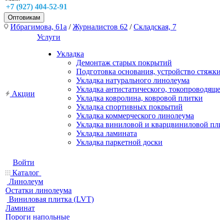
+7 (927) 404-52-91
Оптовикам
Ибрагимова, 61а
/
Журналистов 62
/
Складская, 7
Услуги
Укладка
Демонтаж старых покрытий
Подготовка основания, устройство стяжк
Укладка натурального линолеума
Укладка антистатического, токопроводящ
Акции
Укладка ковролина, ковровой плитки
Укладка спортивных покрытий
Укладка коммерческого линолеума
Укладка виниловой и кварцвиниловой пл
Укладка ламината
Укладка паркетной доски
Войти
Каталог
Линолеум
Остатки линолеума
Виниловая плитка (LVT)
Ламинат
Пороги напольные