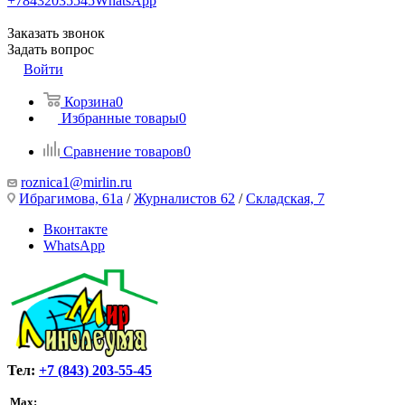
+78432035545
WhatsApp
Заказать звонок
Задать вопрос
Войти
Корзина
0
Избранные товары
0
Сравнение товаров
0
roznica1@mirlin.ru
Ибрагимова, 61а
/
Журналистов 62
/
Складская, 7
Вконтакте
WhatsApp
Тел:
+7 (843) 203-55-45
Max: