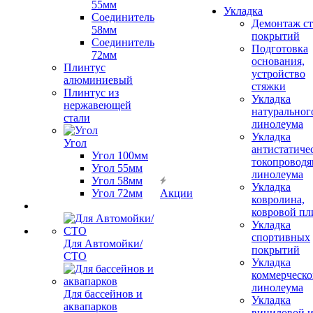
55мм
Укладка
Соединитель
Демонтаж с
58мм
покрытий
Соединитель
Подготовка
72мм
основания,
Плинтус
устройство
алюминиевый
стяжки
Плинтус из
Укладка
нержавеющей
натуральног
стали
линолеума
Укладка
Угол
антистатиче
Угол 100мм
токопроводя
Угол 55мм
линолеума
Угол 58мм
Укладка
Угол 72мм
Акции
ковролина,
ковровой пл
Укладка
спортивных
Для Автомойки/
покрытий
СТО
Укладка
коммерческо
линолеума
Для бассейнов и
Укладка
аквапарков
виниловой 