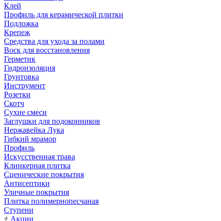
Клей
Профиль для керамической плитки
Подложка
Крепеж
Средства для ухода за полами
Воск для восстановления
Герметик
Гидроизоляция
Грунтовка
Инструмент
Розетки
Скотч
Сухие смеси
Заглушки для подоконников
Нержавейка Лука
Гибкий мрамор
Профиль
Искусственная трава
Клинкерная плитка
Сценические покрытия
Антисептики
Уличные покрытия
Плитка полимернопесчаная
Ступени
Акции