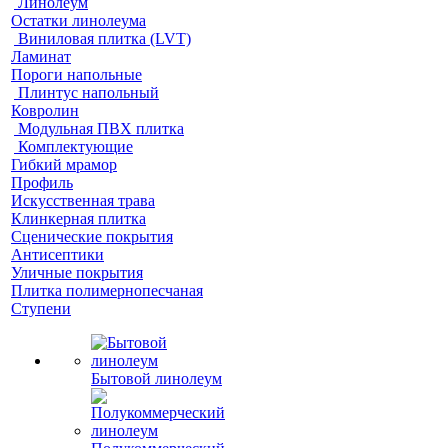
Линолеум
Остатки линолеума
Виниловая плитка (LVT)
Ламинат
Пороги напольные
Плинтус напольный
Ковролин
Модульная ПВХ плитка
Комплектующие
Гибкий мрамор
Профиль
Искусственная трава
Клинкерная плитка
Сценические покрытия
Антисептики
Уличные покрытия
Плитка полимернопесчаная
Ступени
Бытовой линолеум