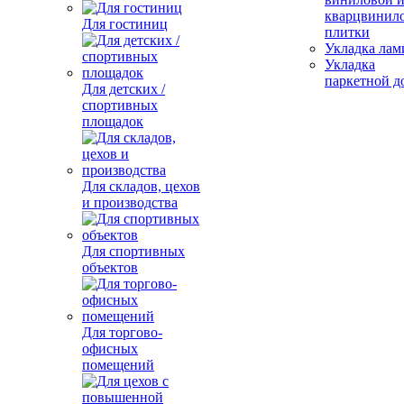
кварцвинил
Для гостиниц
плитки
Укладка лам
Укладка
паркетной д
Для детских /
спортивных
площадок
Для складов, цехов
и производства
Для спортивных
объектов
Для торгово-
офисных
помещений