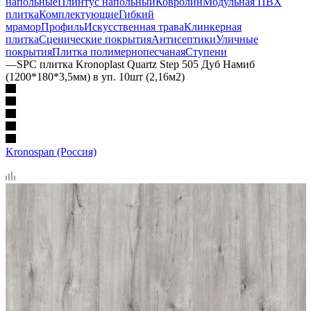
напольные
Плинтус напольный
Ковролин
Модульная ПВХ
плитка
Комплектующие
Гибкий
мрамор
Профиль
Искусственная трава
Клинкерная
плитка
Сценические покрытия
Антисептики
Уличные
покрытия
Плитка полимернопесчаная
Ступени
—
SPC плитка Kronoplast Quartz Step 505 Дуб Намиб
(1200*180*3,5мм) в уп. 10шт (2,16м2)
Kronospan (Россия)