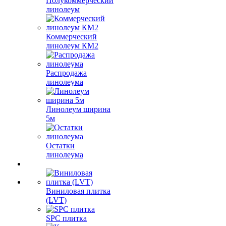
Полукоммерческий
линолеум
Коммерческий
линолеум КМ2
Распродажа
линолеума
Линолеум ширина
5м
Остатки
линолеума
Виниловая плитка
(LVT)
SPC плитка