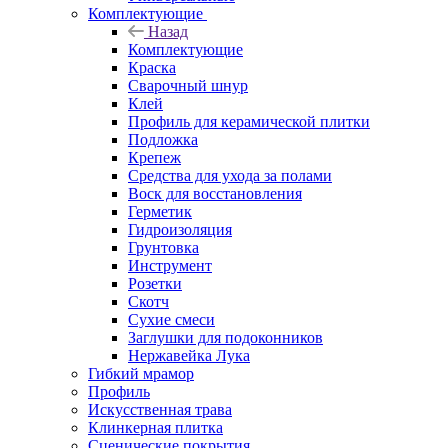
Комплектующие
Назад
Комплектующие
Краска
Сварочный шнур
Клей
Профиль для керамической плитки
Подложка
Крепеж
Средства для ухода за полами
Воск для восстановления
Герметик
Гидроизоляция
Грунтовка
Инструмент
Розетки
Скотч
Сухие смеси
Заглушки для подоконников
Нержавейка Лука
Гибкий мрамор
Профиль
Искусственная трава
Клинкерная плитка
Сценические покрытия