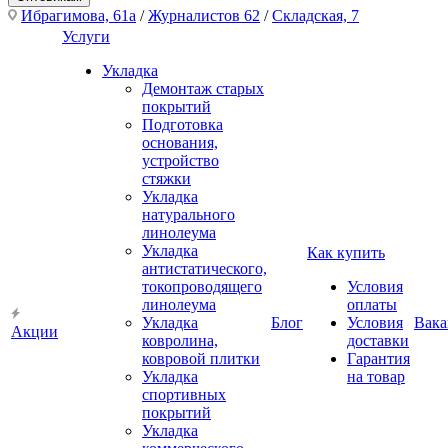
Ибрагимова, 61а
/
Журналистов 62
/
Складская, 7
Услуги
Укладка
Демонтаж старых
покрытий
Подготовка
основания,
устройство
стяжки
Укладка
натурального
линолеума
Укладка
Как купить
антистатического,
токопроводящего
Условия
линолеума
оплаты
Укладка
Блог
Условия
Вака
Акции
ковролина,
доставки
ковровой плитки
Гарантия
Укладка
на товар
спортивных
покрытий
Укладка