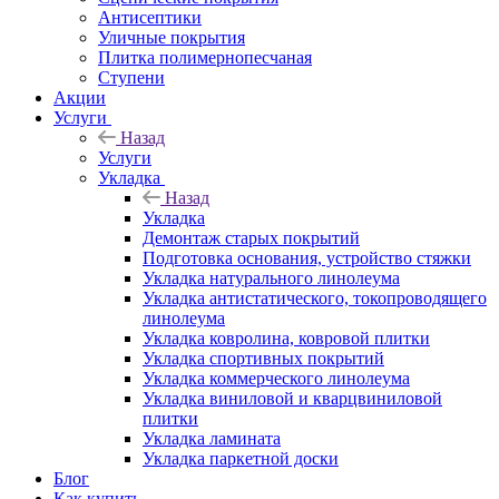
Антисептики
Уличные покрытия
Плитка полимернопесчаная
Ступени
Акции
Услуги
Назад
Услуги
Укладка
Назад
Укладка
Демонтаж старых покрытий
Подготовка основания, устройство стяжки
Укладка натурального линолеума
Укладка антистатического, токопроводящего
линолеума
Укладка ковролина, ковровой плитки
Укладка спортивных покрытий
Укладка коммерческого линолеума
Укладка виниловой и кварцвиниловой
плитки
Укладка ламината
Укладка паркетной доски
Блог
Как купить