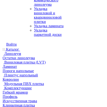
коммерческого
линолеума
Укладка
виниловой и
кварцвиниловой
плитки
Укладка ламината
Укладка
паркетной доски
Войти
Каталог
Линолеум
Остатки линолеума
Виниловая плитка (LVT)
Ламинат
Пороги напольные
Плинтус напольный
Ковролин
Модульная ПВХ плитка
Комплектующие
Гибкий мрамор
Профиль
Искусственная трава
Клинкерная плитка