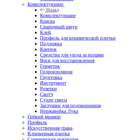
Комплектующие
Назад
Комплектующие
Краска
Сварочный шнур
Клей
Профиль для керамической плитки
Подложка
Крепеж
Средства для ухода за полами
Воск для восстановления
Герметик
Гидроизоляция
Грунтовка
Инструмент
Розетки
Скотч
Сухие смеси
Заглушки для подоконников
Нержавейка Лука
Гибкий мрамор
Профиль
Искусственная трава
Клинкерная плитка
Сценические покрытия