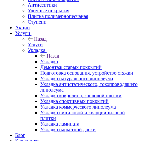
Антисептики
Уличные покрытия
Плитка полимернопесчаная
Ступени
Акции
Услуги
Назад
Услуги
Укладка
Назад
Укладка
Демонтаж старых покрытий
Подготовка основания, устройство стяжки
Укладка натурального линолеума
Укладка антистатического, токопроводящего
линолеума
Укладка ковролина, ковровой плитки
Укладка спортивных покрытий
Укладка коммерческого линолеума
Укладка виниловой и кварцвиниловой
плитки
Укладка ламината
Укладка паркетной доски
Блог
Как купить