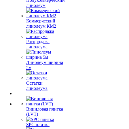
Полукоммерческий
линолеум
Коммерческий
линолеум КМ2
Распродажа
линолеума
Линолеум ширина
5м
Остатки
линолеума
Виниловая плитка
(LVT)
SPC плитка