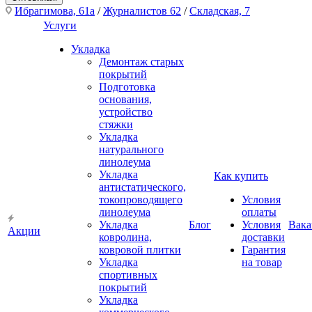
Ибрагимова, 61а
/
Журналистов 62
/
Складская, 7
Услуги
Укладка
Демонтаж старых
покрытий
Подготовка
основания,
устройство
стяжки
Укладка
натурального
линолеума
Укладка
Как купить
антистатического,
токопроводящего
Условия
линолеума
оплаты
Укладка
Блог
Условия
Вака
Акции
ковролина,
доставки
ковровой плитки
Гарантия
Укладка
на товар
спортивных
покрытий
Укладка