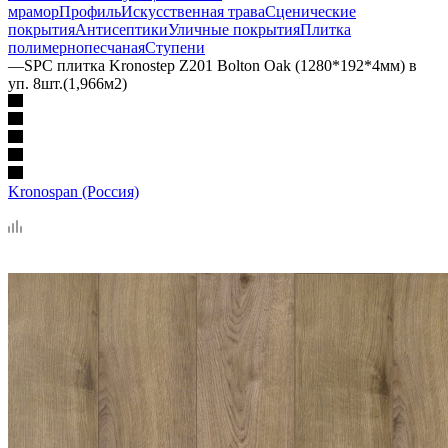
мрамор
Профиль
Искусственная трава
Сценические
покрытия
Антисептики
Уличные покрытия
Плитка
полимернопесчаная
Ступени
—
SPC плитка Kronostep Z201 Bolton Oak (1280*192*4мм) в
уп. 8шт.(1,966м2)
Kronospan (Россия)