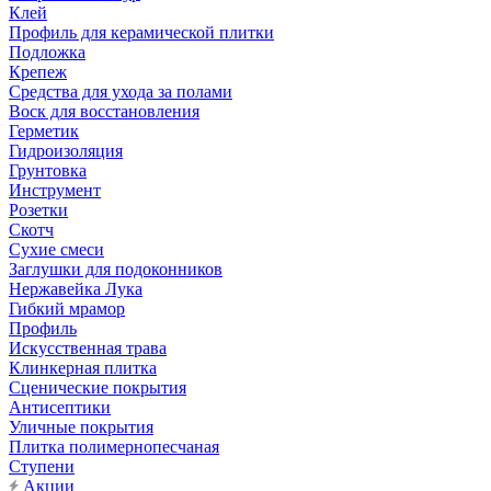
Клей
Профиль для керамической плитки
Подложка
Крепеж
Средства для ухода за полами
Воск для восстановления
Герметик
Гидроизоляция
Грунтовка
Инструмент
Розетки
Скотч
Сухие смеси
Заглушки для подоконников
Нержавейка Лука
Гибкий мрамор
Профиль
Искусственная трава
Клинкерная плитка
Сценические покрытия
Антисептики
Уличные покрытия
Плитка полимернопесчаная
Ступени
Акции