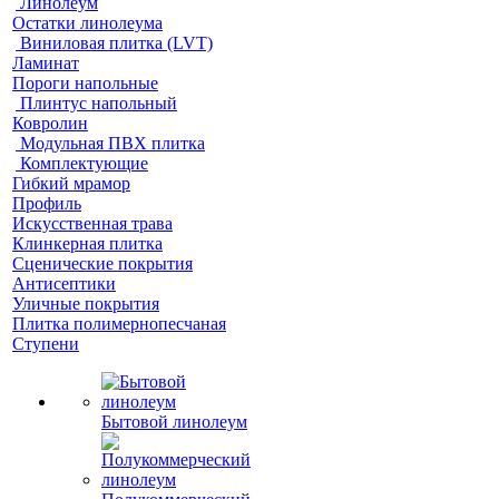
Линолеум
Остатки линолеума
Виниловая плитка (LVT)
Ламинат
Пороги напольные
Плинтус напольный
Ковролин
Модульная ПВХ плитка
Комплектующие
Гибкий мрамор
Профиль
Искусственная трава
Клинкерная плитка
Сценические покрытия
Антисептики
Уличные покрытия
Плитка полимернопесчаная
Ступени
Бытовой линолеум