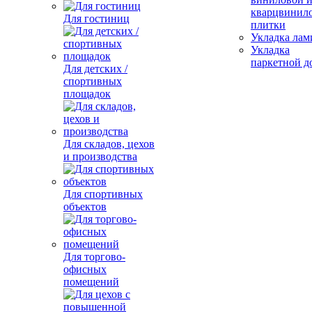
кварцвинил
Для гостиниц
плитки
Укладка лам
Укладка
паркетной д
Для детских /
спортивных
площадок
Для складов, цехов
и производства
Для спортивных
объектов
Для торгово-
офисных
помещений