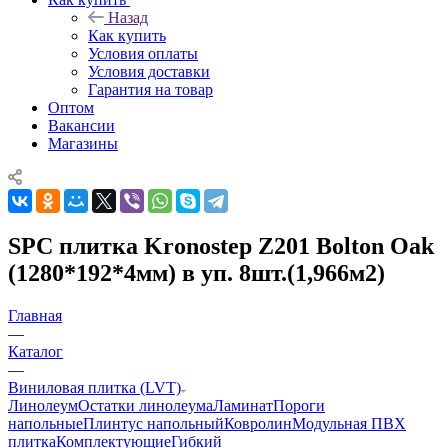
Назад
Как купить
Условия оплаты
Условия доставки
Гарантия на товар
Оптом
Вакансии
Магазины
SPC плитка Kronostep Z201 Bolton Oak
(1280*192*4мм) в уп. 8шт.(1,966м2)
Главная
—
Каталог
—
Виниловая плитка (LVT)
Линолеум
Остатки линолеума
Ламинат
Пороги
напольные
Плинтус напольный
Ковролин
Модульная ПВХ
плитка
Комплектующие
Гибкий