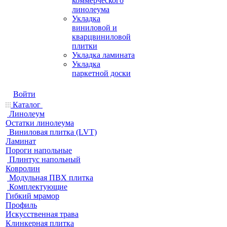
коммерческого
линолеума
Укладка
виниловой и
кварцвиниловой
плитки
Укладка ламината
Укладка
паркетной доски
Войти
Каталог
Линолеум
Остатки линолеума
Виниловая плитка (LVT)
Ламинат
Пороги напольные
Плинтус напольный
Ковролин
Модульная ПВХ плитка
Комплектующие
Гибкий мрамор
Профиль
Искусственная трава
Клинкерная плитка