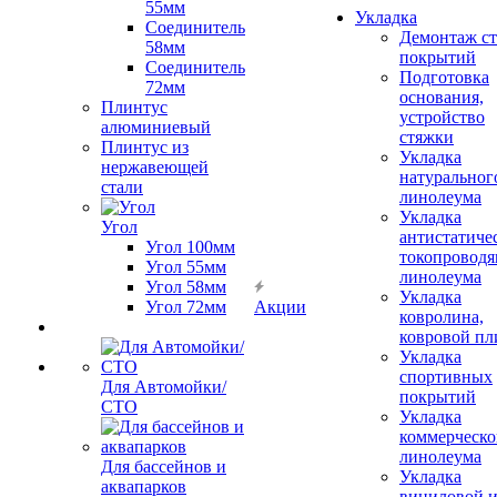
55мм
Укладка
Соединитель
Демонтаж с
58мм
покрытий
Соединитель
Подготовка
72мм
основания,
Плинтус
устройство
алюминиевый
стяжки
Плинтус из
Укладка
нержавеющей
натуральног
стали
линолеума
Укладка
Угол
антистатиче
Угол 100мм
токопроводя
Угол 55мм
линолеума
Угол 58мм
Укладка
Угол 72мм
Акции
ковролина,
ковровой пл
Укладка
спортивных
Для Автомойки/
покрытий
СТО
Укладка
коммерческо
линолеума
Для бассейнов и
Укладка
аквапарков
виниловой 