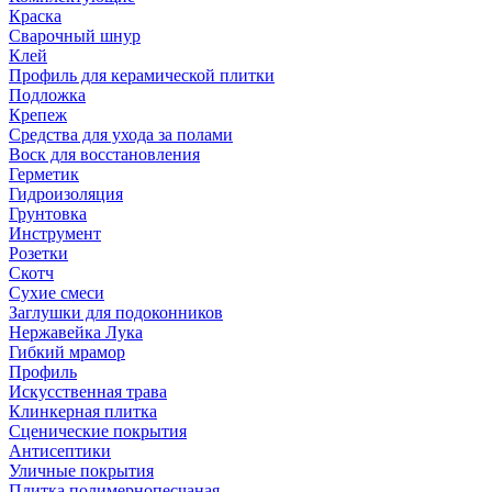
Краска
Сварочный шнур
Клей
Профиль для керамической плитки
Подложка
Крепеж
Средства для ухода за полами
Воск для восстановления
Герметик
Гидроизоляция
Грунтовка
Инструмент
Розетки
Скотч
Сухие смеси
Заглушки для подоконников
Нержавейка Лука
Гибкий мрамор
Профиль
Искусственная трава
Клинкерная плитка
Сценические покрытия
Антисептики
Уличные покрытия
Плитка полимернопесчаная