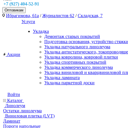
+7 (927) 404-52-91
Оптовикам
Ибрагимова, 61а
/
Журналистов 62
/
Складская, 7
Услуги
Укладка
Демонтаж старых покрытий
Подготовка основания, устройство стяжк
Укладка натурального линолеума
Укладка антистатического, токопроводящ
Акции
Укладка ковролина, ковровой плитки
Укладка спортивных покрытий
Укладка коммерческого линолеума
Укладка виниловой и кварцвиниловой пл
Укладка ламината
Укладка паркетной доски
Войти
Каталог
Линолеум
Остатки линолеума
Виниловая плитка (LVT)
Ламинат
Пороги напольные