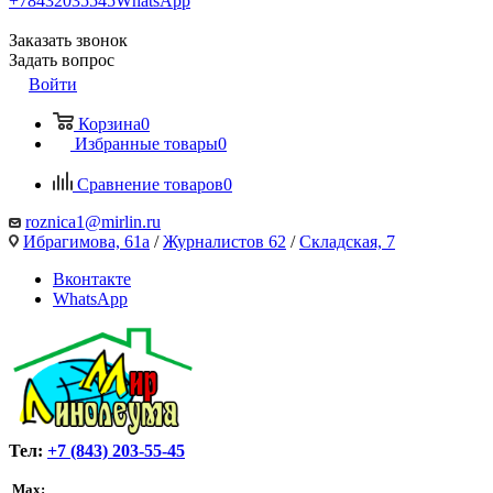
+78432035545
WhatsApp
Заказать звонок
Задать вопрос
Войти
Корзина
0
Избранные товары
0
Сравнение товаров
0
roznica1@mirlin.ru
Ибрагимова, 61а
/
Журналистов 62
/
Складская, 7
Вконтакте
WhatsApp
Тел:
+7 (843) 203-55-45
Max: