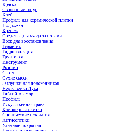
Краска
Сварочный шнур
Клей
Профиль для керамической плитки
Подложка
Крепеж
Средства для ухода за полами
Воск для восстановления
Герметик
Гидроизоляция
Грунтовка
Инструмент
Розетки
Скотч
Сухие смеси
Заглушки для подоконников
Нержавейка Лука
Гибкий мрамор
Профиль
Искусственная трава
Клинкерная плитка
Сценические покрытия
Антисептики
Уличные покрытия
Плитка полимернопесчаная