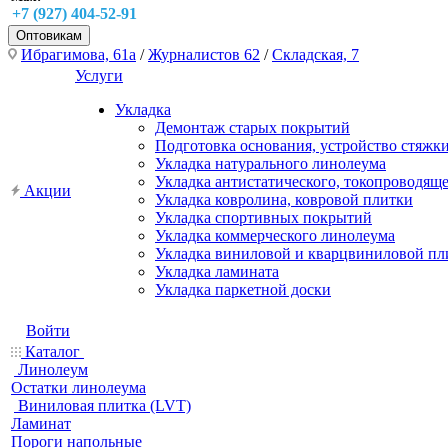
+7 (927) 404-52-91
Оптовикам
Ибрагимова, 61а
/
Журналистов 62
/
Складская, 7
Услуги
Укладка
Демонтаж старых покрытий
Подготовка основания, устройство стяжк
Укладка натурального линолеума
Укладка антистатического, токопроводящ
Акции
Укладка ковролина, ковровой плитки
Укладка спортивных покрытий
Укладка коммерческого линолеума
Укладка виниловой и кварцвиниловой пл
Укладка ламината
Укладка паркетной доски
Войти
Каталог
Линолеум
Остатки линолеума
Виниловая плитка (LVT)
Ламинат
Пороги напольные