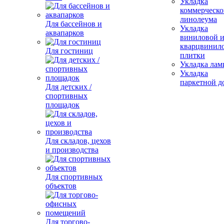
Укладка
коммерческо
линолеума
Для бассейнов и
Укладка
аквапарков
виниловой 
кварцвинил
Для гостиниц
плитки
Укладка лам
Укладка
паркетной д
Для детских /
спортивных
площадок
Для складов, цехов
и производства
Для спортивных
объектов
Для торгово-