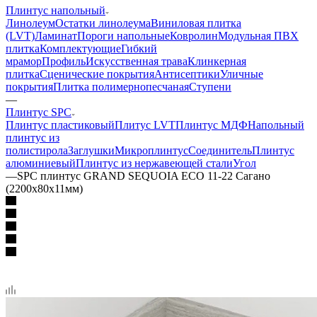
Плинтус напольный
Линолеум
Остатки линолеума
Виниловая плитка
(LVT)
Ламинат
Пороги напольные
Ковролин
Модульная ПВХ
плитка
Комплектующие
Гибкий
мрамор
Профиль
Искусственная трава
Клинкерная
плитка
Сценические покрытия
Антисептики
Уличные
покрытия
Плитка полимернопесчаная
Ступени
—
Плинтус SPC
Плинтус пластиковый
Плитус LVT
Плинтус МДФ
Напольный
плинтус из
полистирола
Заглушки
Микроплинтус
Соединитель
Плинтус
алюминиевый
Плинтус из нержавеющей стали
Угол
—
SPC плинтус GRAND SEQUOIA ECO 11-22 Сагано
(2200х80х11мм)