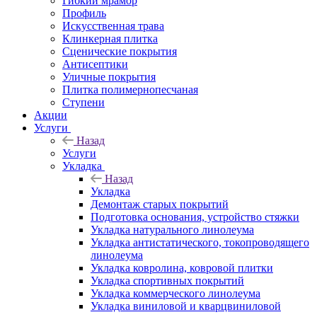
Гибкий мрамор
Профиль
Искусственная трава
Клинкерная плитка
Сценические покрытия
Антисептики
Уличные покрытия
Плитка полимернопесчаная
Ступени
Акции
Услуги
Назад
Услуги
Укладка
Назад
Укладка
Демонтаж старых покрытий
Подготовка основания, устройство стяжки
Укладка натурального линолеума
Укладка антистатического, токопроводящего
линолеума
Укладка ковролина, ковровой плитки
Укладка спортивных покрытий
Укладка коммерческого линолеума
Укладка виниловой и кварцвиниловой