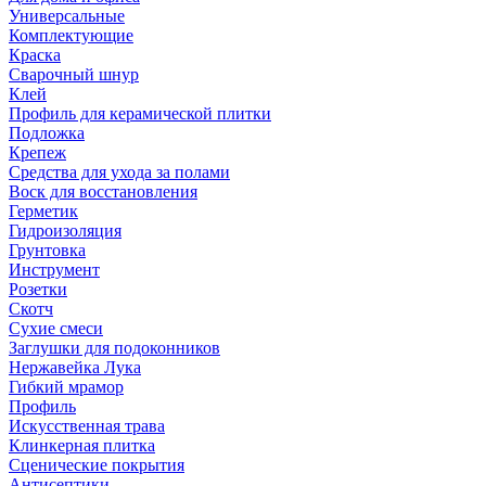
Универсальные
Комплектующие
Краска
Сварочный шнур
Клей
Профиль для керамической плитки
Подложка
Крепеж
Средства для ухода за полами
Воск для восстановления
Герметик
Гидроизоляция
Грунтовка
Инструмент
Розетки
Скотч
Сухие смеси
Заглушки для подоконников
Нержавейка Лука
Гибкий мрамор
Профиль
Искусственная трава
Клинкерная плитка
Сценические покрытия
Антисептики