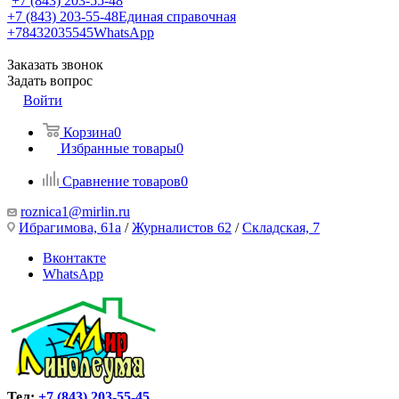
+7 (843) 203-55-48
+7 (843) 203-55-48
Единая справочная
+78432035545
WhatsApp
Заказать звонок
Задать вопрос
Войти
Корзина
0
Избранные товары
0
Сравнение товаров
0
roznica1@mirlin.ru
Ибрагимова, 61а
/
Журналистов 62
/
Складская, 7
Вконтакте
WhatsApp
Тел:
+7 (843) 203-55-45