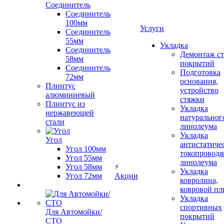
Соединитель
Соединитель
100мм
Услуги
Соединитель
55мм
Укладка
Соединитель
Демонтаж с
58мм
покрытий
Соединитель
Подготовка
72мм
основания,
Плинтус
устройство
алюминиевый
стяжки
Плинтус из
Укладка
нержавеющей
натуральног
стали
линолеума
Укладка
Угол
антистатиче
Угол 100мм
токопроводя
Угол 55мм
линолеума
Угол 58мм
Укладка
Угол 72мм
Акции
ковролина,
ковровой пл
Укладка
спортивных
Для Автомойки/
покрытий
СТО