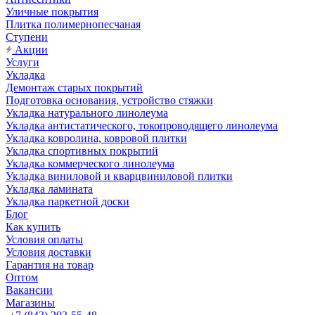
Уличные покрытия
Плитка полимернопесчаная
Ступени
Акции
Услуги
Укладка
Демонтаж старых покрытий
Подготовка основания, устройство стяжки
Укладка натурального линолеума
Укладка антистатического, токопроводящего линолеума
Укладка ковролина, ковровой плитки
Укладка спортивных покрытий
Укладка коммерческого линолеума
Укладка виниловой и кварцвиниловой плитки
Укладка ламината
Укладка паркетной доски
Блог
Как купить
Условия оплаты
Условия доставки
Гарантия на товар
Оптом
Вакансии
Магазины