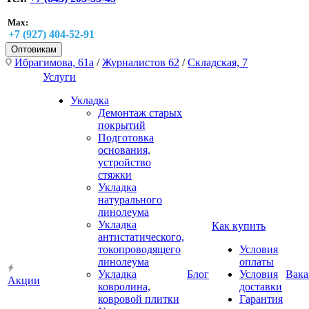
Max:
+7 (927) 404-52-91
Оптовикам
Ибрагимова, 61а
/
Журналистов 62
/
Складская, 7
Услуги
Укладка
Демонтаж старых
покрытий
Подготовка
основания,
устройство
стяжки
Укладка
натурального
линолеума
Укладка
Как купить
антистатического,
токопроводящего
Условия
линолеума
оплаты
Укладка
Блог
Условия
Вака
Акции
ковролина,
доставки
ковровой плитки
Гарантия