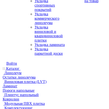
Укладка
на товар
спортивных
покрытий
Укладка
коммерческого
линолеума
Укладка
виниловой и
кварцвиниловой
плитки
Укладка ламината
Укладка
паркетной доски
Войти
Каталог
Линолеум
Остатки линолеума
Виниловая плитка (LVT)
Ламинат
Пороги напольные
Плинтус напольный
Ковролин
Модульная ПВХ плитка
Комплектующие