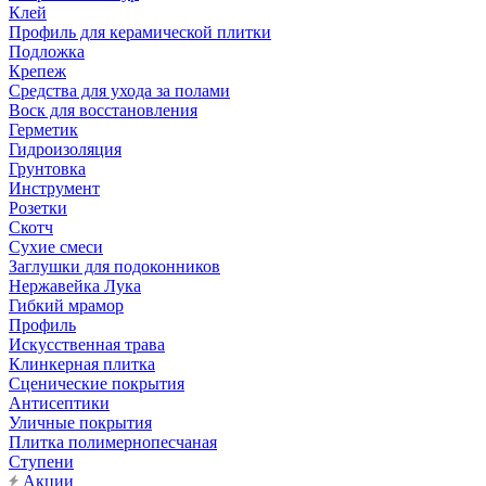
Клей
Профиль для керамической плитки
Подложка
Крепеж
Средства для ухода за полами
Воск для восстановления
Герметик
Гидроизоляция
Грунтовка
Инструмент
Розетки
Скотч
Сухие смеси
Заглушки для подоконников
Нержавейка Лука
Гибкий мрамор
Профиль
Искусственная трава
Клинкерная плитка
Сценические покрытия
Антисептики
Уличные покрытия
Плитка полимернопесчаная
Ступени
Акции