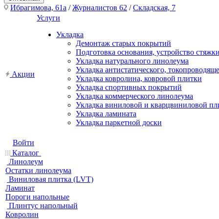
Ибрагимова, 61а
/
Журналистов 62
/
Складская, 7
Услуги
Укладка
Демонтаж старых покрытий
Подготовка основания, устройство стяжк
Укладка натурального линолеума
Укладка антистатического, токопроводящ
Акции
Укладка ковролина, ковровой плитки
Укладка спортивных покрытий
Укладка коммерческого линолеума
Укладка виниловой и кварцвиниловой пл
Укладка ламината
Укладка паркетной доски
Войти
Каталог
Линолеум
Остатки линолеума
Виниловая плитка (LVT)
Ламинат
Пороги напольные
Плинтус напольный
Ковролин