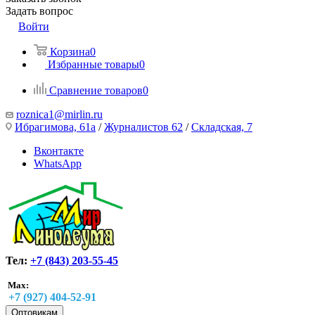
Задать вопрос
Войти
Корзина
0
Избранные товары
0
Сравнение товаров
0
roznica1@mirlin.ru
Ибрагимова, 61а
/
Журналистов 62
/
Складская, 7
Вконтакте
WhatsApp
Тел:
+7 (843) 203-55-45
Max:
+7 (927) 404-52-91
Оптовикам