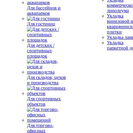
коммерческо
Для бассейнов и
линолеума
аквапарков
Укладка
виниловой 
Для гостиниц
кварцвинил
плитки
Укладка лам
Укладка
Для детских /
паркетной д
спортивных
площадок
Для складов, цехов
и производства
Для спортивных
объектов
Для торгово-
офисных