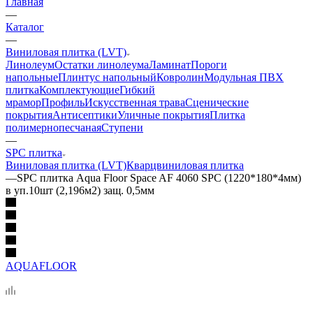
Главная
—
Каталог
—
Виниловая плитка (LVT)
Линолеум
Остатки линолеума
Ламинат
Пороги
напольные
Плинтус напольный
Ковролин
Модульная ПВХ
плитка
Комплектующие
Гибкий
мрамор
Профиль
Искусственная трава
Сценические
покрытия
Антисептики
Уличные покрытия
Плитка
полимернопесчаная
Ступени
—
SPC плитка
Виниловая плитка (LVT)
Кварцвиниловая плитка
—
SPC плитка Aqua Floor Space AF 4060 SPC (1220*180*4мм)
в уп.10шт (2,196м2) защ. 0,5мм
AQUAFLOOR