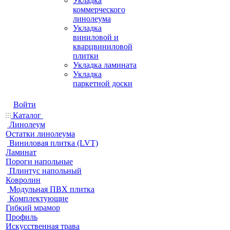
Укладка
коммерческого
линолеума
Укладка
виниловой и
кварцвиниловой
плитки
Укладка ламината
Укладка
паркетной доски
Войти
Каталог
Линолеум
Остатки линолеума
Виниловая плитка (LVT)
Ламинат
Пороги напольные
Плинтус напольный
Ковролин
Модульная ПВХ плитка
Комплектующие
Гибкий мрамор
Профиль
Искусственная трава