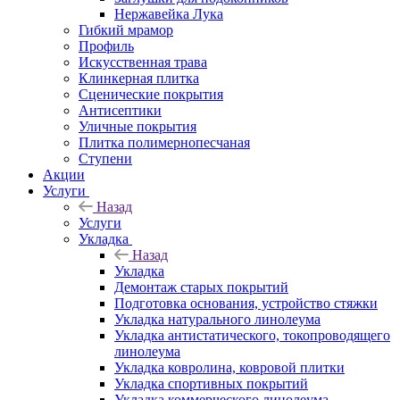
Нержавейка Лука
Гибкий мрамор
Профиль
Искусственная трава
Клинкерная плитка
Сценические покрытия
Антисептики
Уличные покрытия
Плитка полимернопесчаная
Ступени
Акции
Услуги
Назад
Услуги
Укладка
Назад
Укладка
Демонтаж старых покрытий
Подготовка основания, устройство стяжки
Укладка натурального линолеума
Укладка антистатического, токопроводящего
линолеума
Укладка ковролина, ковровой плитки
Укладка спортивных покрытий
Укладка коммерческого линолеума