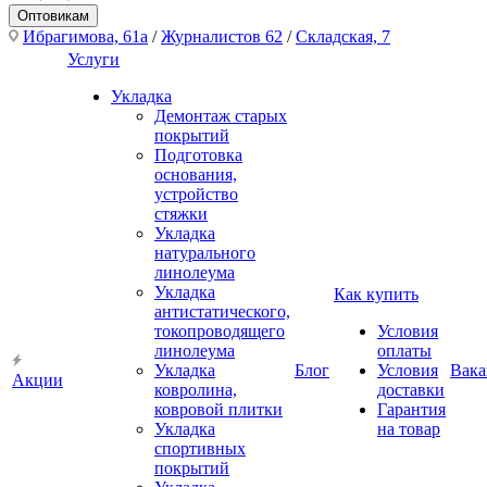
Оптовикам
Ибрагимова, 61а
/
Журналистов 62
/
Складская, 7
Услуги
Укладка
Демонтаж старых
покрытий
Подготовка
основания,
устройство
стяжки
Укладка
натурального
линолеума
Укладка
Как купить
антистатического,
токопроводящего
Условия
линолеума
оплаты
Укладка
Блог
Условия
Вака
Акции
ковролина,
доставки
ковровой плитки
Гарантия
Укладка
на товар
спортивных
покрытий