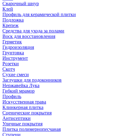
Сварочный шнур
Клей
Профиль для керамической плитки
Подложка
Крепеж
Средства для ухода за полами
Воск для восстановления
Герметик
Гидроизоляция
Грунтовка
Инструмент
Розетки
Скотч
Сухие смеси
Заглушки для подоконников
Нержавейка Лука
Гибкий мрамор
Профиль
Искусственная трава
Клинкерная плитка
Сценические покрытия
Антисептики
Уличные покрытия
Плитка полимернопесчаная
Ступени