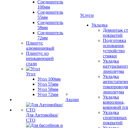
Соединитель
100мм
Соединитель
Услуги
55мм
Соединитель
Укладка
58мм
Демонтаж с
Соединитель
покрытий
72мм
Подготовка
Плинтус
основания,
алюминиевый
устройство
Плинтус из
стяжки
нержавеющей
Укладка
стали
натуральног
линолеума
Угол
Укладка
Угол 100мм
антистатиче
Угол 55мм
токопроводя
Угол 58мм
линолеума
Угол 72мм
Укладка
Акции
ковролина,
ковровой пл
Укладка
Для Автомойки/
спортивных
СТО
покрытий
Укладка