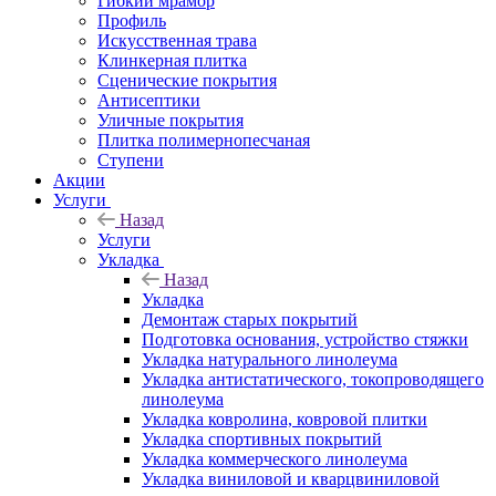
Гибкий мрамор
Профиль
Искусственная трава
Клинкерная плитка
Сценические покрытия
Антисептики
Уличные покрытия
Плитка полимернопесчаная
Ступени
Акции
Услуги
Назад
Услуги
Укладка
Назад
Укладка
Демонтаж старых покрытий
Подготовка основания, устройство стяжки
Укладка натурального линолеума
Укладка антистатического, токопроводящего
линолеума
Укладка ковролина, ковровой плитки
Укладка спортивных покрытий
Укладка коммерческого линолеума
Укладка виниловой и кварцвиниловой