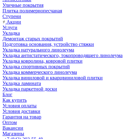
Уличные покрытия
Плитка полимернопесчаная
Ступени
Акции
Услуги
Укладка
Демонтаж старых покрытий
Подготовка основания, устройство стяжки
Укладка натурального линолеума
Укладка антистатического, токопроводящего линолеума
Укладка ковролина, ковровой плитки
Укладка спортивных покрытий
Укладка коммерческого линолеума
Укладка виниловой и кварцвиниловой плитки
Укладка ламината
Укладка паркетной доски
Блог
Как купить
Условия оплаты
Условия доставки
Гарантия на товар
Оптом
Вакансии
Магазины