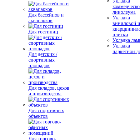
Укладка
коммерческо
линолеума
Для бассейнов и
Укладка
аквапарков
виниловой 
кварцвинил
Для гостиниц
плитки
Укладка лам
Укладка
паркетной д
Для детских /
спортивных
площадок
Для складов, цехов
и производства
Для спортивных
объектов
Для торгово-