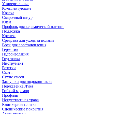
Универсальные
Комплектующие
Краска
Сварочный шнур
Клей
Профиль для керамической плитки
Подложка
Крепеж
Средства для ухода за полами
Воск для восстановления
Герметик
Гидроизоляция
Грунтовка
Инструмент
Розетки
Скотч
Сухие смеси
Заглушки для подоконников
Нержавейка Лука
Гибкий мрамор
Профиль
Искусственная трава
Клинкерная плитка
Сценические покрытия
Антисептики