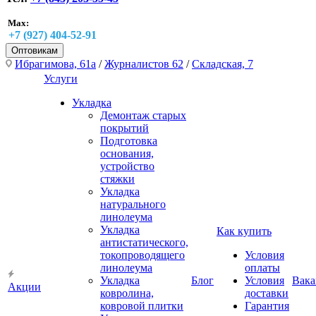
Max:
+7 (927) 404-52-91
Оптовикам
Ибрагимова, 61а
/
Журналистов 62
/
Складская, 7
Услуги
Укладка
Демонтаж старых
покрытий
Подготовка
основания,
устройство
стяжки
Укладка
натурального
линолеума
Укладка
Как купить
антистатического,
токопроводящего
Условия
линолеума
оплаты
Укладка
Блог
Условия
Вака
Акции
ковролина,
доставки
ковровой плитки
Гарантия