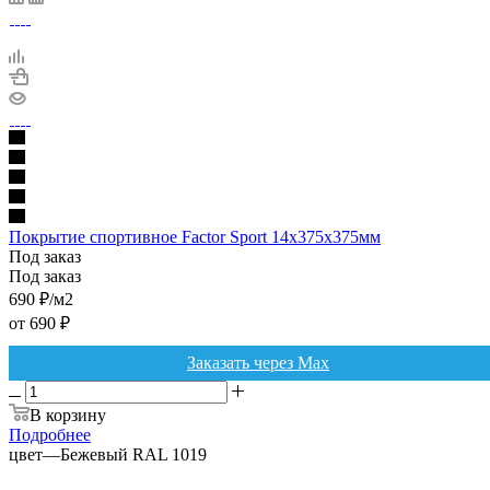
Покрытие спортивное Factor Sport 14х375х375мм
Под заказ
Под заказ
690
₽
/м2
от
690 ₽
Заказать через Max
В корзину
Подробнее
цвет
—
Бежевый RAL 1019