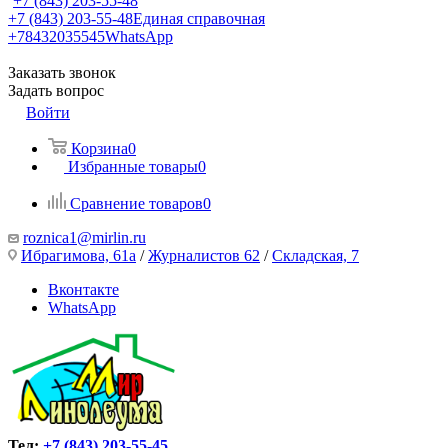
+7 (843) 203-55-48
+7 (843) 203-55-48
Единая справочная
+78432035545
WhatsApp
Заказать звонок
Задать вопрос
Войти
Корзина
0
Избранные товары
0
Сравнение товаров
0
roznica1@mirlin.ru
Ибрагимова, 61а
/
Журналистов 62
/
Складская, 7
Вконтакте
WhatsApp
Тел:
+7 (843) 203-55-45