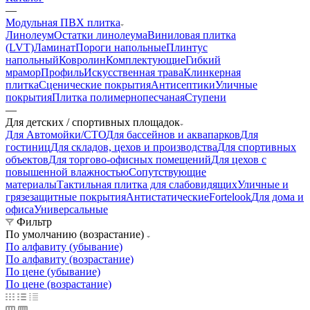
—
Модульная ПВХ плитка
Линолеум
Остатки линолеума
Виниловая плитка
(LVT)
Ламинат
Пороги напольные
Плинтус
напольный
Ковролин
Комплектующие
Гибкий
мрамор
Профиль
Искусственная трава
Клинкерная
плитка
Сценические покрытия
Антисептики
Уличные
покрытия
Плитка полимернопесчаная
Ступени
—
Для детских / спортивных площадок
Для Автомойки/СТО
Для бассейнов и аквапарков
Для
гостиниц
Для складов, цехов и производства
Для спортивных
объектов
Для торгово-офисных помещений
Для цехов с
повышенной влажностью
Сопутствующие
материалы
Тактильная плитка для слабовидящих
Уличные и
грязезащитные покрытия
Антистатические
Fortelook
Для дома и
офиса
Универсальные
Фильтр
По умолчанию (возрастание)
По алфавиту (убывание)
По алфавиту (возрастание)
По цене (убывание)
По цене (возрастание)