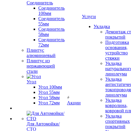
Соединитель
Соединитель
100мм
Услуги
Соединитель
55мм
Укладка
Соединитель
Демонтаж с
58мм
покрытий
Соединитель
Подготовка
72мм
основания,
Плинтус
устройство
алюминиевый
стяжки
Плинтус из
Укладка
нержавеющей
натуральног
стали
линолеума
Укладка
Угол
антистатиче
Угол 100мм
токопроводя
Угол 55мм
линолеума
Угол 58мм
Укладка
Угол 72мм
Акции
ковролина,
ковровой пл
Укладка
спортивных
Для Автомойки/
покрытий
СТО