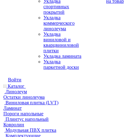
Укладка
на товар
спортивных
покрытий
Укладка
коммерческого
линолеума
Укладка
виниловой и
кварцвиниловой
плитки
Укладка ламината
Укладка
паркетной доски
Войти
Каталог
Линолеум
Остатки линолеума
Виниловая плитка (LVT)
Ламинат
Пороги напольные
Плинтус напольный
Ковролин
Модульная ПВХ плитка
Комплектующие