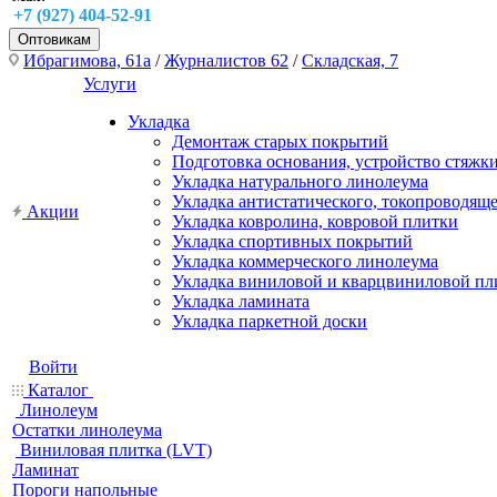
+7 (927) 404-52-91
Оптовикам
Ибрагимова, 61а
/
Журналистов 62
/
Складская, 7
Услуги
Укладка
Демонтаж старых покрытий
Подготовка основания, устройство стяжк
Укладка натурального линолеума
Укладка антистатического, токопроводящ
Акции
Укладка ковролина, ковровой плитки
Укладка спортивных покрытий
Укладка коммерческого линолеума
Укладка виниловой и кварцвиниловой пл
Укладка ламината
Укладка паркетной доски
Войти
Каталог
Линолеум
Остатки линолеума
Виниловая плитка (LVT)
Ламинат
Пороги напольные