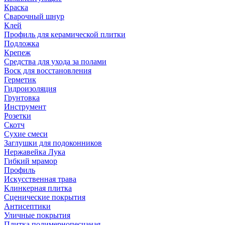
Краска
Сварочный шнур
Клей
Профиль для керамической плитки
Подложка
Крепеж
Средства для ухода за полами
Воск для восстановления
Герметик
Гидроизоляция
Грунтовка
Инструмент
Розетки
Скотч
Сухие смеси
Заглушки для подоконников
Нержавейка Лука
Гибкий мрамор
Профиль
Искусственная трава
Клинкерная плитка
Сценические покрытия
Антисептики
Уличные покрытия
Плитка полимернопесчаная