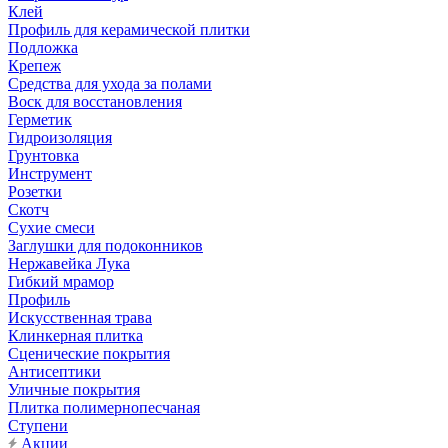
Клей
Профиль для керамической плитки
Подложка
Крепеж
Средства для ухода за полами
Воск для восстановления
Герметик
Гидроизоляция
Грунтовка
Инструмент
Розетки
Скотч
Сухие смеси
Заглушки для подоконников
Нержавейка Лука
Гибкий мрамор
Профиль
Искусственная трава
Клинкерная плитка
Сценические покрытия
Антисептики
Уличные покрытия
Плитка полимернопесчаная
Ступени
Акции