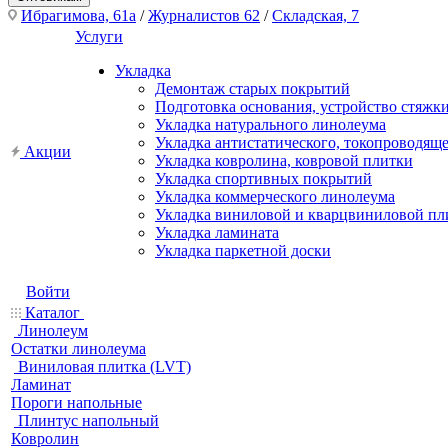
Ибрагимова, 61а
/
Журналистов 62
/
Складская, 7
Услуги
Укладка
Демонтаж старых покрытий
Подготовка основания, устройство стяжк
Укладка натурального линолеума
Укладка антистатического, токопроводящ
Акции
Укладка ковролина, ковровой плитки
Укладка спортивных покрытий
Укладка коммерческого линолеума
Укладка виниловой и кварцвиниловой пл
Укладка ламината
Укладка паркетной доски
Войти
Каталог
Линолеум
Остатки линолеума
Виниловая плитка (LVT)
Ламинат
Пороги напольные
Плинтус напольный
Ковролин