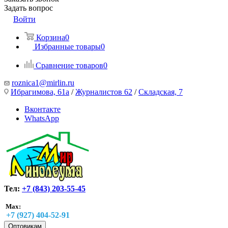
Задать вопрос
Войти
Корзина
0
Избранные товары
0
Сравнение товаров
0
roznica1@mirlin.ru
Ибрагимова, 61а
/
Журналистов 62
/
Складская, 7
Вконтакте
WhatsApp
Тел:
+7 (843) 203-55-45
Max:
+7 (927) 404-52-91
Оптовикам