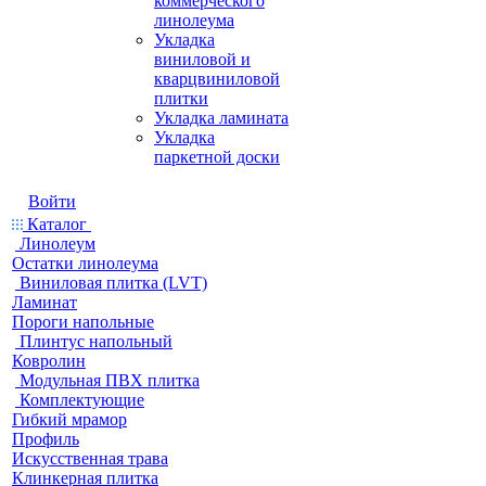
коммерческого
линолеума
Укладка
виниловой и
кварцвиниловой
плитки
Укладка ламината
Укладка
паркетной доски
Войти
Каталог
Линолеум
Остатки линолеума
Виниловая плитка (LVT)
Ламинат
Пороги напольные
Плинтус напольный
Ковролин
Модульная ПВХ плитка
Комплектующие
Гибкий мрамор
Профиль
Искусственная трава
Клинкерная плитка