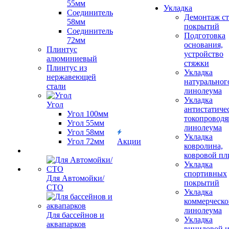
55мм
Укладка
Соединитель
Демонтаж с
58мм
покрытий
Соединитель
Подготовка
72мм
основания,
Плинтус
устройство
алюминиевый
стяжки
Плинтус из
Укладка
нержавеющей
натуральног
стали
линолеума
Укладка
Угол
антистатиче
Угол 100мм
токопроводя
Угол 55мм
линолеума
Угол 58мм
Укладка
Угол 72мм
Акции
ковролина,
ковровой пл
Укладка
спортивных
Для Автомойки/
покрытий
СТО
Укладка
коммерческо
линолеума
Для бассейнов и
Укладка
аквапарков
виниловой 