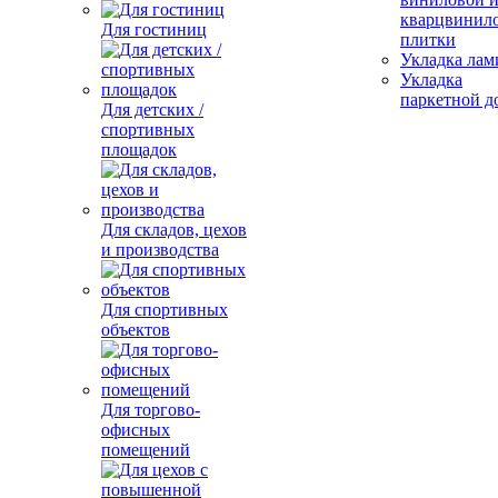
кварцвинил
Для гостиниц
плитки
Укладка лам
Укладка
паркетной д
Для детских /
спортивных
площадок
Для складов, цехов
и производства
Для спортивных
объектов
Для торгово-
офисных
помещений