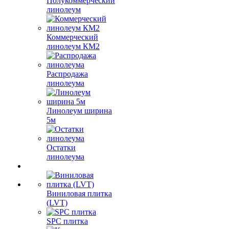
Полукоммерческий
линолеум
Коммерческий
линолеум КМ2
Распродажа
линолеума
Линолеум ширина
5м
Остатки
линолеума
Виниловая плитка
(LVT)
SPC плитка