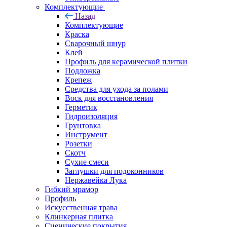
Комплектующие
Назад
Комплектующие
Краска
Сварочный шнур
Клей
Профиль для керамической плитки
Подложка
Крепеж
Средства для ухода за полами
Воск для восстановления
Герметик
Гидроизоляция
Грунтовка
Инструмент
Розетки
Скотч
Сухие смеси
Заглушки для подоконников
Нержавейка Лука
Гибкий мрамор
Профиль
Искусственная трава
Клинкерная плитка
Сценические покрытия