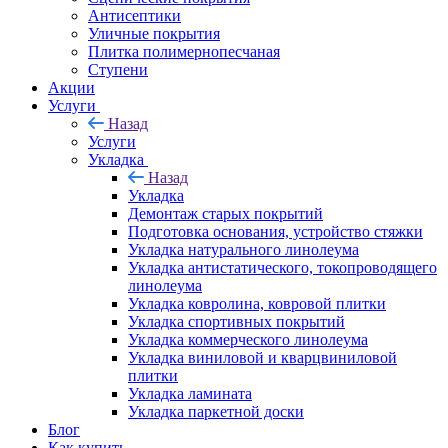
Антисептики
Уличные покрытия
Плитка полимернопесчаная
Ступени
Акции
Услуги
Назад
Услуги
Укладка
Назад
Укладка
Демонтаж старых покрытий
Подготовка основания, устройство стяжки
Укладка натурального линолеума
Укладка антистатического, токопроводящего
линолеума
Укладка ковролина, ковровой плитки
Укладка спортивных покрытий
Укладка коммерческого линолеума
Укладка виниловой и кварцвиниловой
плитки
Укладка ламината
Укладка паркетной доски
Блог
Как купить