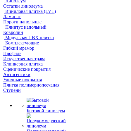
Линолеум
Остатки линолеума
Виниловая плитка (LVT)
Ламинат
Пороги напольные
Плинтус напольный
Ковролин
Модульная ПВХ плитка
Комплектующие
Гибкий мрамор
Профиль
Искусственная трава
Клинкерная плитка
Сценические покрытия
Антисептики
Уличные покрытия
Плитка полимернопесчаная
Ступени
Бытовой линолеум