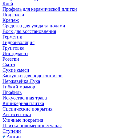
Клей
Профиль для керамической плитки
Подложка
Крепеж
Средства для ухода за полами
Воск для восстановления
Герметик
Гидроизоляция
Грунтовка
Инструмент
Розетки
Скотч
Сухие смеси
Заглушки для подоконников
Нержавейка Лука
Гибкий мрамор
Профиль
Искусственная трава
Клинкерная плитка
Сценические покрытия
Антисептики
Уличные покрытия
Плитка полимернопесчаная
Ступени
Акции