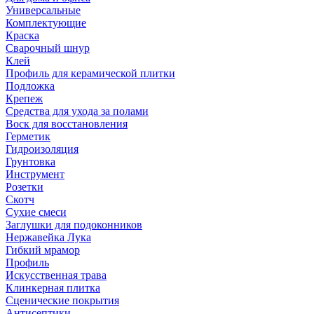
Универсальные
Комплектующие
Краска
Сварочный шнур
Клей
Профиль для керамической плитки
Подложка
Крепеж
Средства для ухода за полами
Воск для восстановления
Герметик
Гидроизоляция
Грунтовка
Инструмент
Розетки
Скотч
Сухие смеси
Заглушки для подоконников
Нержавейка Лука
Гибкий мрамор
Профиль
Искусственная трава
Клинкерная плитка
Сценические покрытия
Антисептики