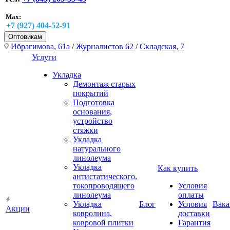
Max:
+7 (927) 404-52-91
Оптовикам
Ибрагимова, 61а
/
Журналистов 62
/
Складская, 7
Услуги
Укладка
Демонтаж старых
покрытий
Подготовка
основания,
устройство
стяжки
Укладка
натурального
линолеума
Укладка
Как купить
антистатического,
токопроводящего
Условия
линолеума
оплаты
Укладка
Блог
Условия
Вака
Акции
ковролина,
доставки
ковровой плитки
Гарантия