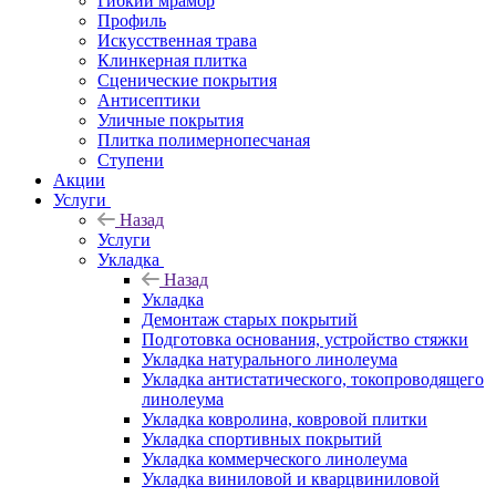
Гибкий мрамор
Профиль
Искусственная трава
Клинкерная плитка
Сценические покрытия
Антисептики
Уличные покрытия
Плитка полимернопесчаная
Ступени
Акции
Услуги
Назад
Услуги
Укладка
Назад
Укладка
Демонтаж старых покрытий
Подготовка основания, устройство стяжки
Укладка натурального линолеума
Укладка антистатического, токопроводящего
линолеума
Укладка ковролина, ковровой плитки
Укладка спортивных покрытий
Укладка коммерческого линолеума
Укладка виниловой и кварцвиниловой