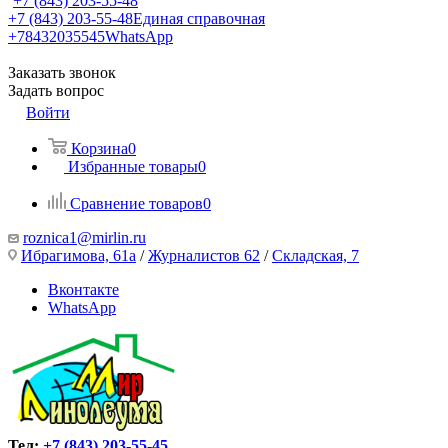
+7 (843) 203-55-48
+7 (843) 203-55-48
Единая справочная
+78432035545
WhatsApp
Заказать звонок
Задать вопрос
Войти
Корзина
0
Избранные товары
0
Сравнение товаров
0
roznica1@mirlin.ru
Ибрагимова, 61а
/
Журналистов 62
/
Складская, 7
Вконтакте
WhatsApp
Тел:
+7 (843) 203-55-45