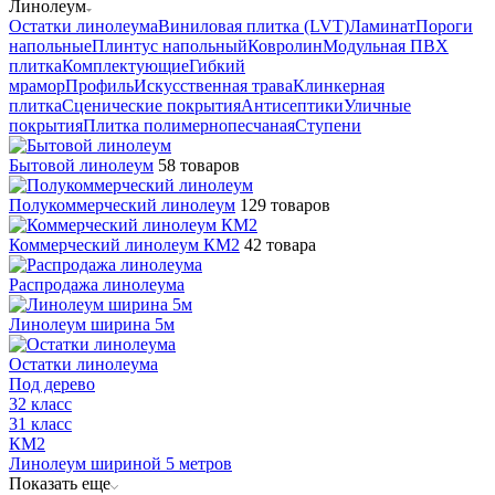
Линолеум
Остатки линолеума
Виниловая плитка (LVT)
Ламинат
Пороги
напольные
Плинтус напольный
Ковролин
Модульная ПВХ
плитка
Комплектующие
Гибкий
мрамор
Профиль
Искусственная трава
Клинкерная
плитка
Сценические покрытия
Антисептики
Уличные
покрытия
Плитка полимернопесчаная
Ступени
Бытовой линолеум
58 товаров
Полукоммерческий линолеум
129 товаров
Коммерческий линолеум КМ2
42 товара
Распродажа линолеума
Линолеум ширина 5м
Остатки линолеума
Под дерево
32 класс
31 класс
КМ2
Линолеум шириной 5 метров
Показать еще