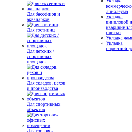
Укладка
коммерческо
линолеума
Для бассейнов и
Укладка
аквапарков
виниловой 
кварцвинил
Для гостиниц
плитки
Укладка лам
Укладка
паркетной д
Для детских /
спортивных
площадок
Для складов, цехов
и производства
Для спортивных
объектов
Для торгово-