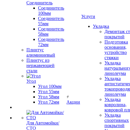
Соединитель
Соединитель
100мм
Услуги
Соединитель
55мм
Укладка
Соединитель
Демонтаж с
58мм
покрытий
Соединитель
Подготовка
72мм
основания,
Плинтус
устройство
алюминиевый
стяжки
Плинтус из
Укладка
нержавеющей
натуральног
стали
линолеума
Укладка
Угол
антистатиче
Угол 100мм
токопроводя
Угол 55мм
линолеума
Угол 58мм
Укладка
Угол 72мм
Акции
ковролина,
ковровой пл
Укладка
спортивных
Для Автомойки/
покрытий
СТО