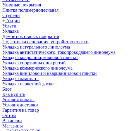
Уличные покрытия
Плитка полимернопесчаная
Ступени
Акции
Услуги
Укладка
Демонтаж старых покрытий
Подготовка основания, устройство стяжки
Укладка натурального линолеума
Укладка антистатического, токопроводящего линолеума
Укладка ковролина, ковровой плитки
Укладка спортивных покрытий
Укладка коммерческого линолеума
Укладка виниловой и кварцвиниловой плитки
Укладка ламината
Укладка паркетной доски
Блог
Как купить
Условия оплаты
Условия доставки
Гарантия на товар
Оптом
Вакансии
Магазины