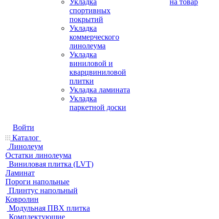
Укладка
на товар
спортивных
покрытий
Укладка
коммерческого
линолеума
Укладка
виниловой и
кварцвиниловой
плитки
Укладка ламината
Укладка
паркетной доски
Войти
Каталог
Линолеум
Остатки линолеума
Виниловая плитка (LVT)
Ламинат
Пороги напольные
Плинтус напольный
Ковролин
Модульная ПВХ плитка
Комплектующие