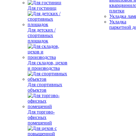
кварцвинил
Для гостиниц
плитки
Укладка лам
Укладка
паркетной д
Для детских /
спортивных
площадок
Для складов, цехов
и производства
Для спортивных
объектов
Для торгово-
офисных
помещений