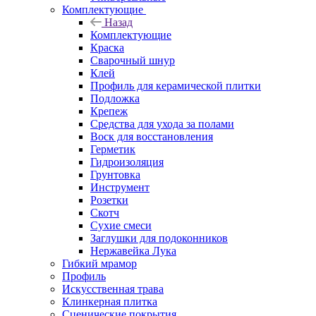
Комплектующие
Назад
Комплектующие
Краска
Сварочный шнур
Клей
Профиль для керамической плитки
Подложка
Крепеж
Средства для ухода за полами
Воск для восстановления
Герметик
Гидроизоляция
Грунтовка
Инструмент
Розетки
Скотч
Сухие смеси
Заглушки для подоконников
Нержавейка Лука
Гибкий мрамор
Профиль
Искусственная трава
Клинкерная плитка
Сценические покрытия