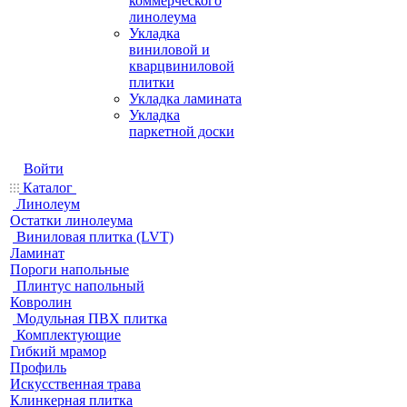
коммерческого
линолеума
Укладка
виниловой и
кварцвиниловой
плитки
Укладка ламината
Укладка
паркетной доски
Войти
Каталог
Линолеум
Остатки линолеума
Виниловая плитка (LVT)
Ламинат
Пороги напольные
Плинтус напольный
Ковролин
Модульная ПВХ плитка
Комплектующие
Гибкий мрамор
Профиль
Искусственная трава
Клинкерная плитка