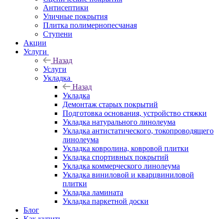
Антисептики
Уличные покрытия
Плитка полимернопесчаная
Ступени
Акции
Услуги
Назад
Услуги
Укладка
Назад
Укладка
Демонтаж старых покрытий
Подготовка основания, устройство стяжки
Укладка натурального линолеума
Укладка антистатического, токопроводящего
линолеума
Укладка ковролина, ковровой плитки
Укладка спортивных покрытий
Укладка коммерческого линолеума
Укладка виниловой и кварцвиниловой
плитки
Укладка ламината
Укладка паркетной доски
Блог
Как купить