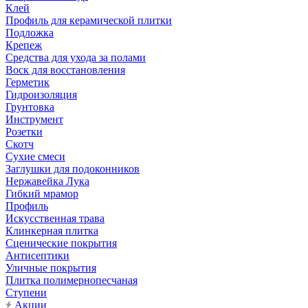
Клей
Профиль для керамической плитки
Подложка
Крепеж
Средства для ухода за полами
Воск для восстановления
Герметик
Гидроизоляция
Грунтовка
Инструмент
Розетки
Скотч
Сухие смеси
Заглушки для подоконников
Нержавейка Лука
Гибкий мрамор
Профиль
Искусственная трава
Клинкерная плитка
Сценические покрытия
Антисептики
Уличные покрытия
Плитка полимернопесчаная
Ступени
Акции