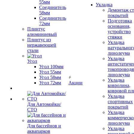
55мм
Укладка
Соединитель
Демонтаж с
58мм
покрытий
Соединитель
Подготовка
72мм
основания,
Плинтус
устройство
алюминиевый
стяжки
Плинтус из
Укладка
нержавеющей
натуральног
стали
линолеума
Укладка
Угол
антистатиче
Угол 100мм
токопроводя
Угол 55мм
линолеума
Угол 58мм
Укладка
Угол 72мм
Акции
ковролина,
ковровой пл
Укладка
спортивных
Для Автомойки/
покрытий
СТО
Укладка
коммерческо
линолеума
Для бассейнов и
Укладка
аквапарков
виниловой 