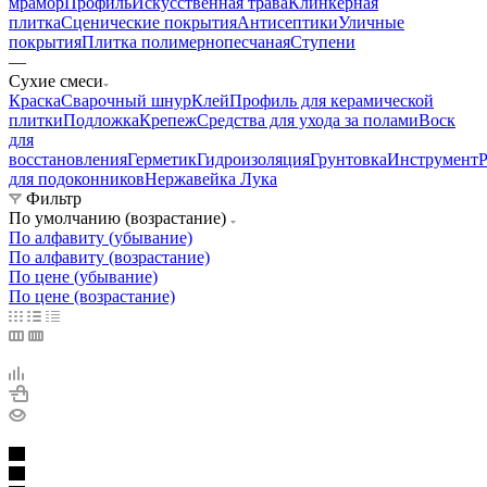
мрамор
Профиль
Искусственная трава
Клинкерная
плитка
Сценические покрытия
Антисептики
Уличные
покрытия
Плитка полимернопесчаная
Ступени
—
Сухие смеси
Краска
Сварочный шнур
Клей
Профиль для керамической
плитки
Подложка
Крепеж
Средства для ухода за полами
Воск
для
восстановления
Герметик
Гидроизоляция
Грунтовка
Инструмент
Р
для подоконников
Нержавейка Лука
Фильтр
По умолчанию (возрастание)
По алфавиту (убывание)
По алфавиту (возрастание)
По цене (убывание)
По цене (возрастание)