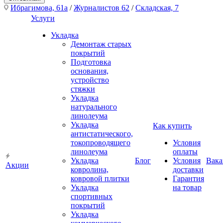
Ибрагимова, 61а
/
Журналистов 62
/
Складская, 7
Услуги
Укладка
Демонтаж старых
покрытий
Подготовка
основания,
устройство
стяжки
Укладка
натурального
линолеума
Укладка
Как купить
антистатического,
токопроводящего
Условия
линолеума
оплаты
Укладка
Блог
Условия
Вака
Акции
ковролина,
доставки
ковровой плитки
Гарантия
Укладка
на товар
спортивных
покрытий
Укладка