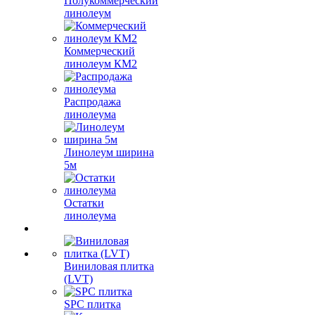
Полукоммерческий
линолеум
Коммерческий
линолеум КМ2
Распродажа
линолеума
Линолеум ширина
5м
Остатки
линолеума
Виниловая плитка
(LVT)
SPC плитка