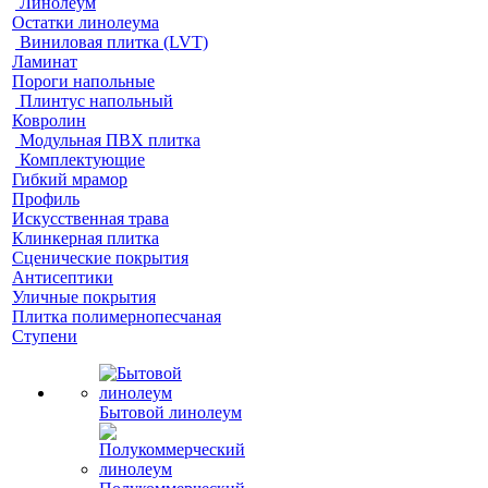
Линолеум
Остатки линолеума
Виниловая плитка (LVT)
Ламинат
Пороги напольные
Плинтус напольный
Ковролин
Модульная ПВХ плитка
Комплектующие
Гибкий мрамор
Профиль
Искусственная трава
Клинкерная плитка
Сценические покрытия
Антисептики
Уличные покрытия
Плитка полимернопесчаная
Ступени
Бытовой линолеум