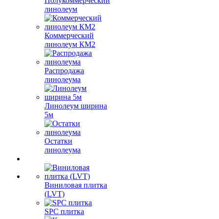
Полукоммерческий
линолеум
Коммерческий
линолеум КМ2
Распродажа
линолеума
Линолеум ширина
5м
Остатки
линолеума
Виниловая плитка
(LVT)
SPC плитка