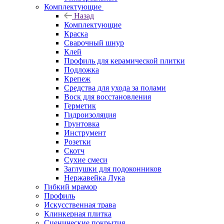
Комплектующие
Назад
Комплектующие
Краска
Сварочный шнур
Клей
Профиль для керамической плитки
Подложка
Крепеж
Средства для ухода за полами
Воск для восстановления
Герметик
Гидроизоляция
Грунтовка
Инструмент
Розетки
Скотч
Сухие смеси
Заглушки для подоконников
Нержавейка Лука
Гибкий мрамор
Профиль
Искусственная трава
Клинкерная плитка
Сценические покрытия