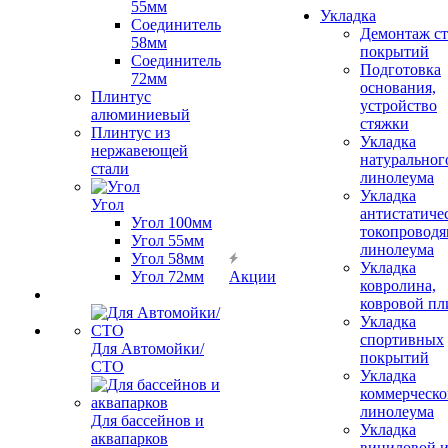
55мм
Укладка
Соединитель
Демонтаж с
58мм
покрытий
Соединитель
Подготовка
72мм
основания,
Плинтус
устройство
алюминиевый
стяжки
Плинтус из
Укладка
нержавеющей
натуральног
стали
линолеума
Укладка
Угол
антистатиче
Угол 100мм
токопроводя
Угол 55мм
линолеума
Угол 58мм
Укладка
Угол 72мм
Акции
ковролина,
ковровой пл
Укладка
спортивных
Для Автомойки/
покрытий
СТО
Укладка
коммерческо
линолеума
Для бассейнов и
Укладка
аквапарков
виниловой 