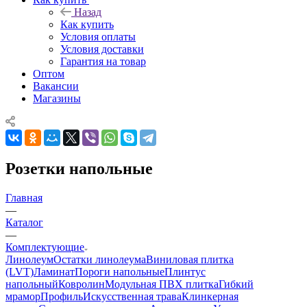
Назад
Как купить
Условия оплаты
Условия доставки
Гарантия на товар
Оптом
Вакансии
Магазины
Розетки напольные
Главная
—
Каталог
—
Комплектующие
Линолеум
Остатки линолеума
Виниловая плитка
(LVT)
Ламинат
Пороги напольные
Плинтус
напольный
Ковролин
Модульная ПВХ плитка
Гибкий
мрамор
Профиль
Искусственная трава
Клинкерная