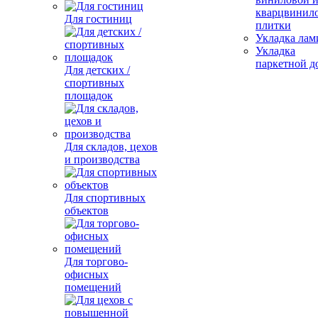
кварцвинил
Для гостиниц
плитки
Укладка лам
Укладка
паркетной д
Для детских /
спортивных
площадок
Для складов, цехов
и производства
Для спортивных
объектов
Для торгово-
офисных
помещений