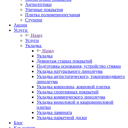
Антисептики
Уличные покрытия
Плитка полимернопесчаная
Ступени
Акции
Услуги
Назад
Услуги
Укладка
Назад
Укладка
Демонтаж старых покрытий
Подготовка основания, устройство стяжки
Укладка натурального линолеума
Укладка антистатического, токопроводящего
линолеума
Укладка ковролина, ковровой плитки
Укладка спортивных покрытий
Укладка коммерческого линолеума
Укладка виниловой и кварцвиниловой
плитки
Укладка ламината
Укладка паркетной доски
Блог
Как купить