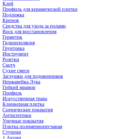
Клей
Профиль для керамической плитки
Подложка
Крепеж
Средства для ухода за полами
Воск для восстановления
Герметик
Гидроизоляция
Грунтовка
Инструмент
Розетки
Скотч
Сухие смеси
Заглушки для подоконников
Нержавейка Лука
Гибкий мрамор
Профиль
Искусственная трава
Клинкерная плитка
Сценические покрытия
Антисептики
Уличные покрытия
Плитка полимернопесчаная
Ступени
Акции