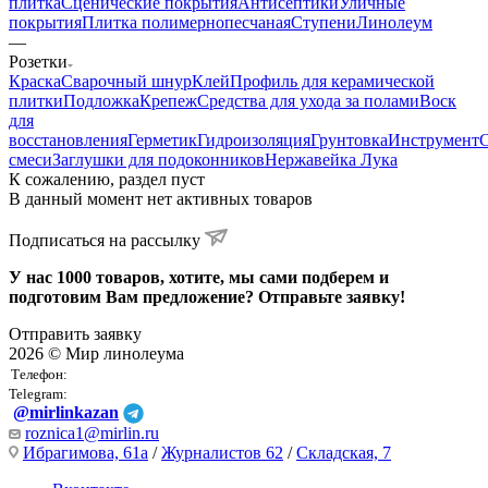
плитка
Сценические покрытия
Антисептики
Уличные
покрытия
Плитка полимернопесчаная
Ступени
Линолеум
—
Розетки
Краска
Сварочный шнур
Клей
Профиль для керамической
плитки
Подложка
Крепеж
Средства для ухода за полами
Воск
для
восстановления
Герметик
Гидроизоляция
Грунтовка
Инструмент
смеси
Заглушки для подоконников
Нержавейка Лука
К сожалению, раздел пуст
В данный момент нет активных товаров
Подписаться на рассылку
У нас 1000 товаров, хотите, мы сами подберем и
подготовим Вам предложение? Отправьте заявку!
Отправить заявку
2026 © Мир линолеума
Телефон:
Telegram:
@mirlinkazan
roznica1@mirlin.ru
Ибрагимова, 61а
/
Журналистов 62
/
Складская, 7