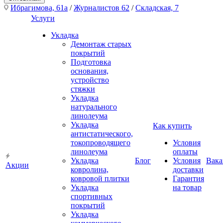
Ибрагимова, 61а
/
Журналистов 62
/
Складская, 7
Услуги
Укладка
Демонтаж старых
покрытий
Подготовка
основания,
устройство
стяжки
Укладка
натурального
линолеума
Укладка
Как купить
антистатического,
токопроводящего
Условия
линолеума
оплаты
Укладка
Блог
Условия
Вака
Акции
ковролина,
доставки
ковровой плитки
Гарантия
Укладка
на товар
спортивных
покрытий
Укладка