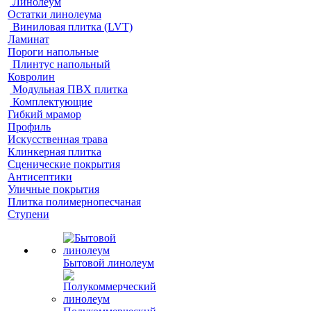
Линолеум
Остатки линолеума
Виниловая плитка (LVT)
Ламинат
Пороги напольные
Плинтус напольный
Ковролин
Модульная ПВХ плитка
Комплектующие
Гибкий мрамор
Профиль
Искусственная трава
Клинкерная плитка
Сценические покрытия
Антисептики
Уличные покрытия
Плитка полимернопесчаная
Ступени
Бытовой линолеум