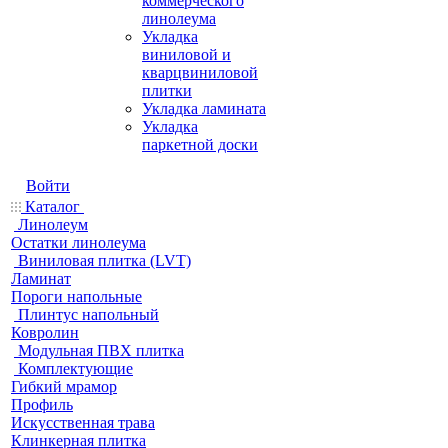
коммерческого
линолеума
Укладка
виниловой и
кварцвиниловой
плитки
Укладка ламината
Укладка
паркетной доски
Войти
Каталог
Линолеум
Остатки линолеума
Виниловая плитка (LVT)
Ламинат
Пороги напольные
Плинтус напольный
Ковролин
Модульная ПВХ плитка
Комплектующие
Гибкий мрамор
Профиль
Искусственная трава
Клинкерная плитка