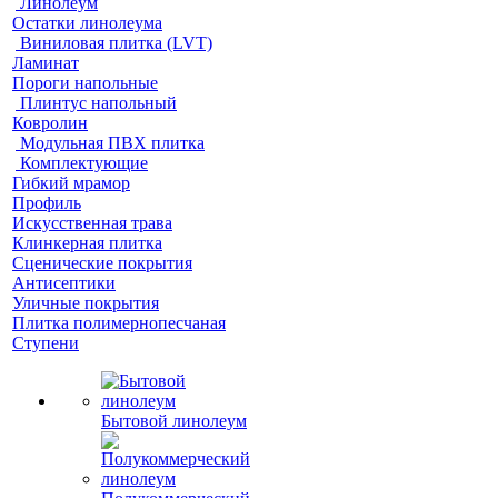
Линолеум
Остатки линолеума
Виниловая плитка (LVT)
Ламинат
Пороги напольные
Плинтус напольный
Ковролин
Модульная ПВХ плитка
Комплектующие
Гибкий мрамор
Профиль
Искусственная трава
Клинкерная плитка
Сценические покрытия
Антисептики
Уличные покрытия
Плитка полимернопесчаная
Ступени
Бытовой линолеум