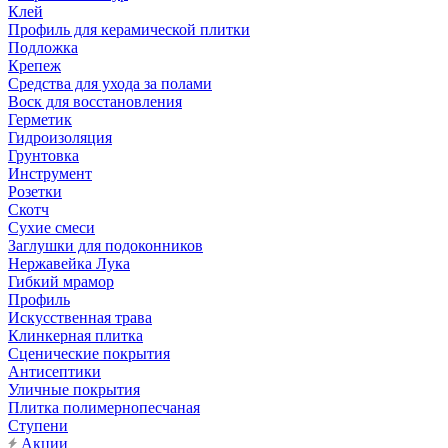
Клей
Профиль для керамической плитки
Подложка
Крепеж
Средства для ухода за полами
Воск для восстановления
Герметик
Гидроизоляция
Грунтовка
Инструмент
Розетки
Скотч
Сухие смеси
Заглушки для подоконников
Нержавейка Лука
Гибкий мрамор
Профиль
Искусственная трава
Клинкерная плитка
Сценические покрытия
Антисептики
Уличные покрытия
Плитка полимернопесчаная
Ступени
Акции