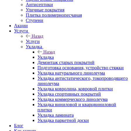
Антисептики
Уличные покрытия
Плитка полимернопесчаная
Ступени
Акции
Услуги
Назад
Услуги
Укладка
Назад
Укладка
Демонтаж старых покрытий
Подготовка основания, устройство стяжки
Укладка натурального линолеума
Укладка антистатического, токопроводящего
линолеума
Укладка ковролина, ковровой плитки
Укладка спортивных покрытий
Укладка коммерческого линолеума
Укладка виниловой и кварцвиниловой
плитки
Укладка ламината
Укладка паркетной доски
Блог
Как купить