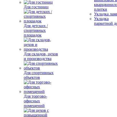
кварцвинил
Для гостиниц
плитки
Укладка лам
Укладка
паркетной д
Для детских /
спортивных
площадок
Для складов, цехов
и производства
Для спортивных
объектов
Для торгово-
офисных
помещений