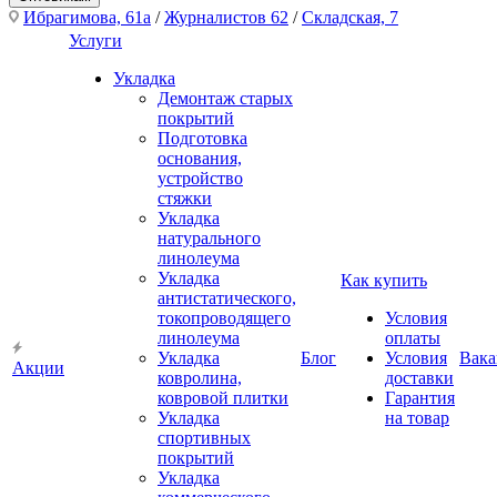
Ибрагимова, 61а
/
Журналистов 62
/
Складская, 7
Услуги
Укладка
Демонтаж старых
покрытий
Подготовка
основания,
устройство
стяжки
Укладка
натурального
линолеума
Укладка
Как купить
антистатического,
токопроводящего
Условия
линолеума
оплаты
Укладка
Блог
Условия
Вака
Акции
ковролина,
доставки
ковровой плитки
Гарантия
Укладка
на товар
спортивных
покрытий
Укладка