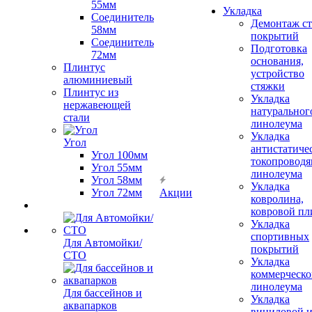
55мм
Укладка
Соединитель
Демонтаж с
58мм
покрытий
Соединитель
Подготовка
72мм
основания,
Плинтус
устройство
алюминиевый
стяжки
Плинтус из
Укладка
нержавеющей
натуральног
стали
линолеума
Укладка
Угол
антистатиче
Угол 100мм
токопроводя
Угол 55мм
линолеума
Угол 58мм
Укладка
Угол 72мм
Акции
ковролина,
ковровой пл
Укладка
спортивных
Для Автомойки/
покрытий
СТО
Укладка
коммерческо
линолеума
Для бассейнов и
Укладка
аквапарков
виниловой 