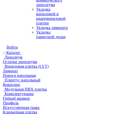
коммерческого
линолеума
Укладка
виниловой и
кварцвиниловой
плитки
Укладка ламината
Укладка
паркетной доски
Войти
Каталог
Линолеум
Остатки линолеума
Виниловая плитка (LVT)
Ламинат
Пороги напольные
Плинтус напольный
Ковролин
Модульная ПВХ плитка
Комплектующие
Гибкий мрамор
Профиль
Искусственная трава
Клинкерная плитка