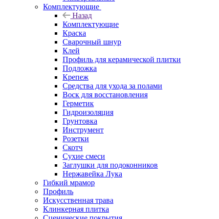
Комплектующие
Назад
Комплектующие
Краска
Сварочный шнур
Клей
Профиль для керамической плитки
Подложка
Крепеж
Средства для ухода за полами
Воск для восстановления
Герметик
Гидроизоляция
Грунтовка
Инструмент
Розетки
Скотч
Сухие смеси
Заглушки для подоконников
Нержавейка Лука
Гибкий мрамор
Профиль
Искусственная трава
Клинкерная плитка
Сценические покрытия