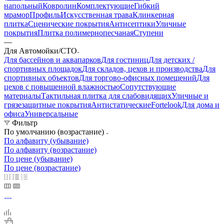
напольный
Ковролин
Комплектующие
Гибкий
мрамор
Профиль
Искусственная трава
Клинкерная
плитка
Сценические покрытия
Антисептики
Уличные
покрытия
Плитка полимернопесчаная
Ступени
—
Для Автомойки/СТО
Для бассейнов и аквапарков
Для гостиниц
Для детских /
спортивных площадок
Для складов, цехов и производства
Для
спортивных объектов
Для торгово-офисных помещений
Для
цехов с повышенной влажностью
Сопутствующие
материалы
Тактильная плитка для слабовидящих
Уличные и
грязезащитные покрытия
Антистатические
Fortelook
Для дома и
офиса
Универсальные
Фильтр
По умолчанию (возрастание)
По алфавиту (убывание)
По алфавиту (возрастание)
По цене (убывание)
По цене (возрастание)