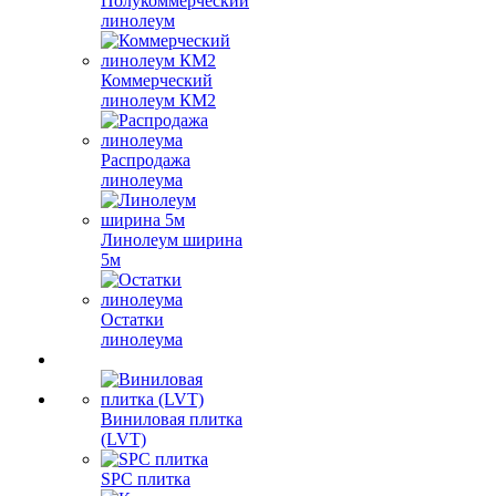
Полукоммерческий
линолеум
Коммерческий
линолеум КМ2
Распродажа
линолеума
Линолеум ширина
5м
Остатки
линолеума
Виниловая плитка
(LVT)
SPC плитка