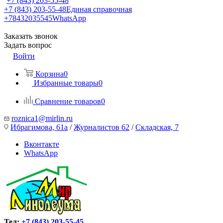
+7 (843) 203-55-48
+7 (843) 203-55-48
Единая справочная
+78432035545
WhatsApp
Заказать звонок
Задать вопрос
Войти
Корзина
0
Избранные товары
0
Сравнение товаров
0
roznica1@mirlin.ru
Ибрагимова, 61а
/
Журналистов 62
/
Складская, 7
Вконтакте
WhatsApp
Тел:
+7 (843) 203-55-45