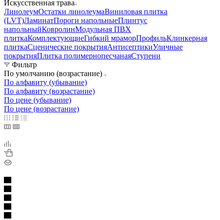
Искусственная трава
Линолеум
Остатки линолеума
Виниловая плитка
(LVT)
Ламинат
Пороги напольные
Плинтус
напольный
Ковролин
Модульная ПВХ
плитка
Комплектующие
Гибкий мрамор
Профиль
Клинкерная
плитка
Сценические покрытия
Антисептики
Уличные
покрытия
Плитка полимернопесчаная
Ступени
Фильтр
По умолчанию (возрастание)
По алфавиту (убывание)
По алфавиту (возрастание)
По цене (убывание)
По цене (возрастание)