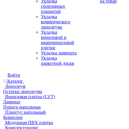
Укладка
на товар
спортивных
покрытий
Укладка
коммерческого
линолеума
Укладка
виниловой и
кварцвиниловой
плитки
Укладка ламината
Укладка
паркетной доски
Войти
Каталог
Линолеум
Остатки линолеума
Виниловая плитка (LVT)
Ламинат
Пороги напольные
Плинтус напольный
Ковролин
Модульная ПВХ плитка
Комплектующие