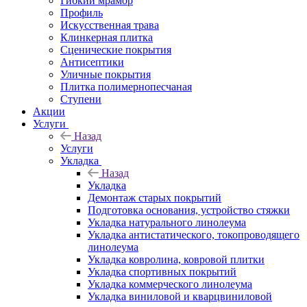
Гибкий мрамор
Профиль
Искусственная трава
Клинкерная плитка
Сценические покрытия
Антисептики
Уличные покрытия
Плитка полимернопесчаная
Ступени
Акции
Услуги
Назад
Услуги
Укладка
Назад
Укладка
Демонтаж старых покрытий
Подготовка основания, устройство стяжки
Укладка натурального линолеума
Укладка антистатического, токопроводящего
линолеума
Укладка ковролина, ковровой плитки
Укладка спортивных покрытий
Укладка коммерческого линолеума
Укладка виниловой и кварцвиниловой