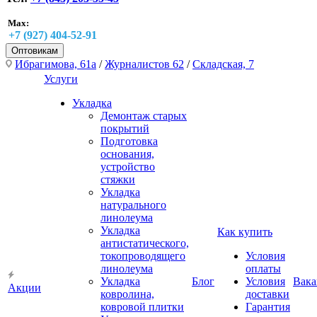
Max:
+7 (927) 404-52-91
Оптовикам
Ибрагимова, 61а
/
Журналистов 62
/
Складская, 7
Услуги
Укладка
Демонтаж старых
покрытий
Подготовка
основания,
устройство
стяжки
Укладка
натурального
линолеума
Укладка
Как купить
антистатического,
токопроводящего
Условия
линолеума
оплаты
Укладка
Блог
Условия
Вака
Акции
ковролина,
доставки
ковровой плитки
Гарантия