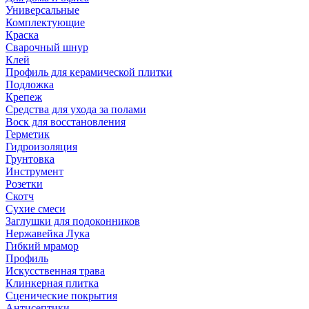
Универсальные
Комплектующие
Краска
Сварочный шнур
Клей
Профиль для керамической плитки
Подложка
Крепеж
Средства для ухода за полами
Воск для восстановления
Герметик
Гидроизоляция
Грунтовка
Инструмент
Розетки
Скотч
Сухие смеси
Заглушки для подоконников
Нержавейка Лука
Гибкий мрамор
Профиль
Искусственная трава
Клинкерная плитка
Сценические покрытия
Антисептики