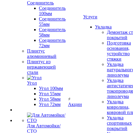
Соединитель
Соединитель
100мм
Услуги
Соединитель
55мм
Укладка
Соединитель
Демонтаж с
58мм
покрытий
Соединитель
Подготовка
72мм
основания,
Плинтус
устройство
алюминиевый
стяжки
Плинтус из
Укладка
нержавеющей
натуральног
стали
линолеума
Укладка
Угол
антистатиче
Угол 100мм
токопроводя
Угол 55мм
линолеума
Угол 58мм
Укладка
Угол 72мм
Акции
ковролина,
ковровой пл
Укладка
спортивных
Для Автомойки/
покрытий
СТО