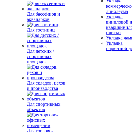
Укладка
коммерческо
линолеума
Для бассейнов и
Укладка
аквапарков
виниловой 
кварцвинил
Для гостиниц
плитки
Укладка лам
Укладка
паркетной д
Для детских /
спортивных
площадок
Для складов, цехов
и производства
Для спортивных
объектов
Для торгово-