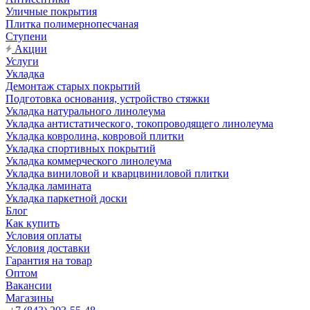
Уличные покрытия
Плитка полимернопесчаная
Ступени
Акции
Услуги
Укладка
Демонтаж старых покрытий
Подготовка основания, устройство стяжки
Укладка натурального линолеума
Укладка антистатического, токопроводящего линолеума
Укладка ковролина, ковровой плитки
Укладка спортивных покрытий
Укладка коммерческого линолеума
Укладка виниловой и кварцвиниловой плитки
Укладка ламината
Укладка паркетной доски
Блог
Как купить
Условия оплаты
Условия доставки
Гарантия на товар
Оптом
Вакансии
Магазины