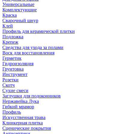
Универсальные
Комплектующие
Краска
Сварочный шнур
Клей
Профиль для керамической плитки
Подложка
Крепеж
Средства для ухода за полами
Воск для восстановления
Герметик
Гидроизоляция
Грунтовка
Инструмент
Розетки
Скотч
Сухие смеси
Заглушки для подоконников
Нержавейка Лука
Гибкий мрамор
Профиль
Искусственная трава
Клинкерная плитка
Сценические покрытия
Антисептики