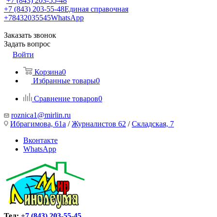
+7 (843) 203-55-48
+7 (843) 203-55-48
Единая справочная
+78432035545
WhatsApp
Заказать звонок
Задать вопрос
Войти
Корзина
0
Избранные товары
0
Сравнение товаров
0
roznica1@mirlin.ru
Ибрагимова, 61а
/
Журналистов 62
/
Складская, 7
Вконтакте
WhatsApp
Тел:
+7 (843) 203-55-45