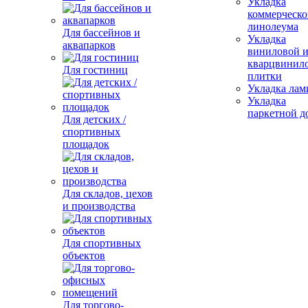
Укладка
коммерческо
линолеума
Для бассейнов и
Укладка
аквапарков
виниловой 
кварцвинил
Для гостиниц
плитки
Укладка лам
Укладка
паркетной д
Для детских /
спортивных
площадок
Для складов, цехов
и производства
Для спортивных
объектов
Для торгово-