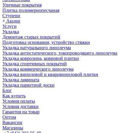
Уличные покрытия
Плитка полимернопесчаная
Ступени
Акции
Услуги
Укладка
Демонтаж старых покрытий
Подготовка основания, устройство стяжки
Укладка натурального линолеума
Укладка антистатического, токопроводящего линолеума
Укладка ковролина, ковровой плитки
Укладка спортивных покрытий
Укладка коммерческого линолеума
Укладка виниловой и кварцвиниловой плитки
Укладка ламината
Укладка паркетной доски
Блог
Как купить
Условия оплаты
Условия доставки
Гарантия на товар
Оптом
Вакансии
Магазины