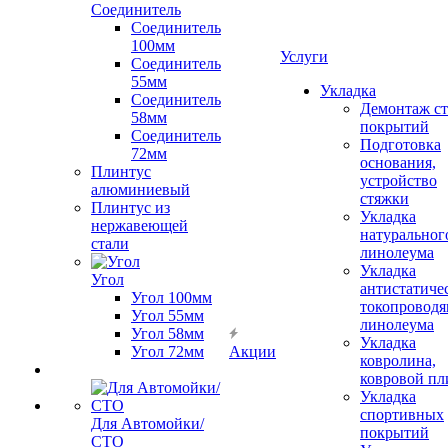
Соединитель
Соединитель
100мм
Услуги
Соединитель
55мм
Укладка
Соединитель
Демонтаж с
58мм
покрытий
Соединитель
Подготовка
72мм
основания,
Плинтус
устройство
алюминиевый
стяжки
Плинтус из
Укладка
нержавеющей
натуральног
стали
линолеума
Укладка
Угол
антистатиче
Угол 100мм
токопроводя
Угол 55мм
линолеума
Угол 58мм
Укладка
Угол 72мм
Акции
ковролина,
ковровой пл
Укладка
спортивных
Для Автомойки/
покрытий
СТО