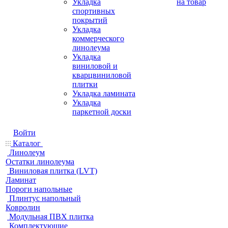
Укладка
на товар
спортивных
покрытий
Укладка
коммерческого
линолеума
Укладка
виниловой и
кварцвиниловой
плитки
Укладка ламината
Укладка
паркетной доски
Войти
Каталог
Линолеум
Остатки линолеума
Виниловая плитка (LVT)
Ламинат
Пороги напольные
Плинтус напольный
Ковролин
Модульная ПВХ плитка
Комплектующие