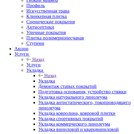
Гибкий мрамор
Профиль
Искусственная трава
Клинкерная плитка
Сценические покрытия
Антисептики
Уличные покрытия
Плитка полимернопесчаная
Ступени
Акции
Услуги
Назад
Услуги
Укладка
Назад
Укладка
Демонтаж старых покрытий
Подготовка основания, устройство стяжки
Укладка натурального линолеума
Укладка антистатического, токопроводящего
линолеума
Укладка ковролина, ковровой плитки
Укладка спортивных покрытий
Укладка коммерческого линолеума
Укладка виниловой и кварцвиниловой