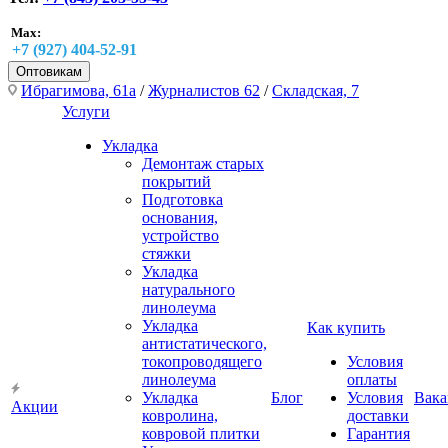
Max:
+7 (927) 404-52-91
Оптовикам
Ибрагимова, 61а
/
Журналистов 62
/
Складская, 7
Услуги
Укладка
Демонтаж старых
покрытий
Подготовка
основания,
устройство
стяжки
Укладка
натурального
линолеума
Укладка
Как купить
антистатического,
токопроводящего
Условия
линолеума
оплаты
Укладка
Блог
Условия
Вака
Акции
ковролина,
доставки
ковровой плитки
Гарантия