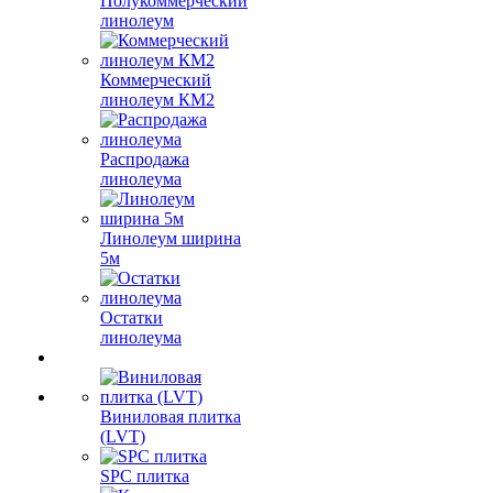
Полукоммерческий
линолеум
Коммерческий
линолеум КМ2
Распродажа
линолеума
Линолеум ширина
5м
Остатки
линолеума
Виниловая плитка
(LVT)
SPC плитка