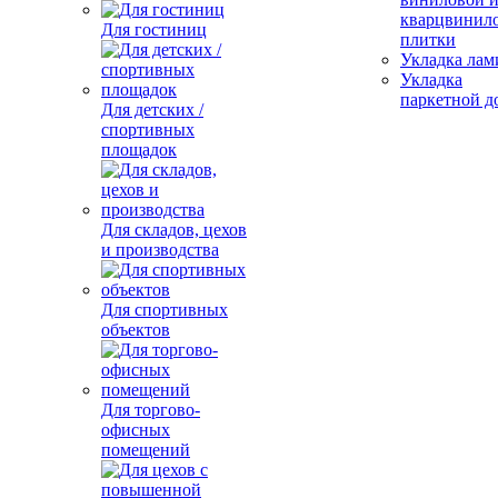
кварцвинил
Для гостиниц
плитки
Укладка лам
Укладка
паркетной д
Для детских /
спортивных
площадок
Для складов, цехов
и производства
Для спортивных
объектов
Для торгово-
офисных
помещений