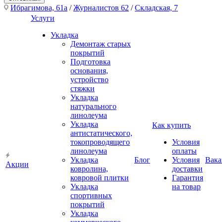
Ибрагимова, 61а
/
Журналистов 62
/
Складская, 7
Услуги
Укладка
Демонтаж старых
покрытий
Подготовка
основания,
устройство
стяжки
Укладка
натурального
линолеума
Укладка
Как купить
антистатического,
токопроводящего
Условия
линолеума
оплаты
Укладка
Блог
Условия
Вака
Акции
ковролина,
доставки
ковровой плитки
Гарантия
Укладка
на товар
спортивных
покрытий
Укладка