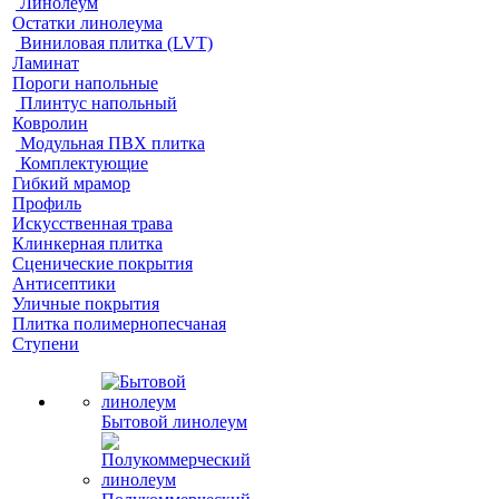
Линолеум
Остатки линолеума
Виниловая плитка (LVT)
Ламинат
Пороги напольные
Плинтус напольный
Ковролин
Модульная ПВХ плитка
Комплектующие
Гибкий мрамор
Профиль
Искусственная трава
Клинкерная плитка
Сценические покрытия
Антисептики
Уличные покрытия
Плитка полимернопесчаная
Ступени
Бытовой линолеум