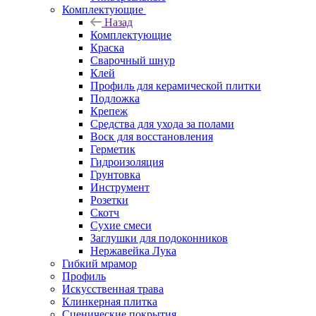
Комплектующие
Назад
Комплектующие
Краска
Сварочный шнур
Клей
Профиль для керамической плитки
Подложка
Крепеж
Средства для ухода за полами
Воск для восстановления
Герметик
Гидроизоляция
Грунтовка
Инструмент
Розетки
Скотч
Сухие смеси
Заглушки для подоконников
Нержавейка Лука
Гибкий мрамор
Профиль
Искусственная трава
Клинкерная плитка
Сценические покрытия