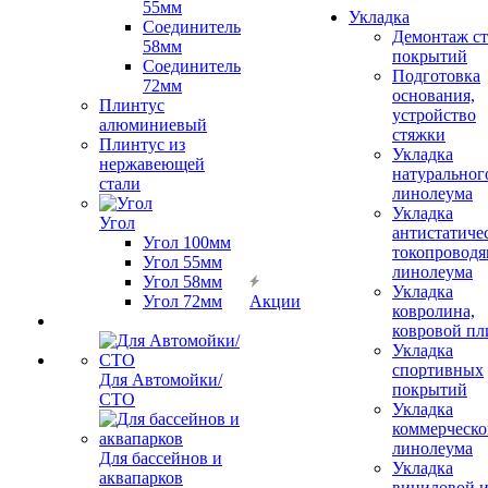
55мм
Укладка
Соединитель
Демонтаж с
58мм
покрытий
Соединитель
Подготовка
72мм
основания,
Плинтус
устройство
алюминиевый
стяжки
Плинтус из
Укладка
нержавеющей
натуральног
стали
линолеума
Укладка
Угол
антистатиче
Угол 100мм
токопроводя
Угол 55мм
линолеума
Угол 58мм
Укладка
Угол 72мм
Акции
ковролина,
ковровой пл
Укладка
спортивных
Для Автомойки/
покрытий
СТО
Укладка
коммерческо
линолеума
Для бассейнов и
Укладка
аквапарков
виниловой 