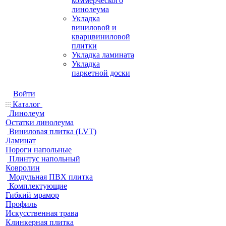
коммерческого
линолеума
Укладка
виниловой и
кварцвиниловой
плитки
Укладка ламината
Укладка
паркетной доски
Войти
Каталог
Линолеум
Остатки линолеума
Виниловая плитка (LVT)
Ламинат
Пороги напольные
Плинтус напольный
Ковролин
Модульная ПВХ плитка
Комплектующие
Гибкий мрамор
Профиль
Искусственная трава
Клинкерная плитка