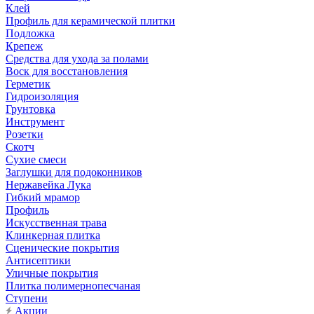
Клей
Профиль для керамической плитки
Подложка
Крепеж
Средства для ухода за полами
Воск для восстановления
Герметик
Гидроизоляция
Грунтовка
Инструмент
Розетки
Скотч
Сухие смеси
Заглушки для подоконников
Нержавейка Лука
Гибкий мрамор
Профиль
Искусственная трава
Клинкерная плитка
Сценические покрытия
Антисептики
Уличные покрытия
Плитка полимернопесчаная
Ступени
Акции