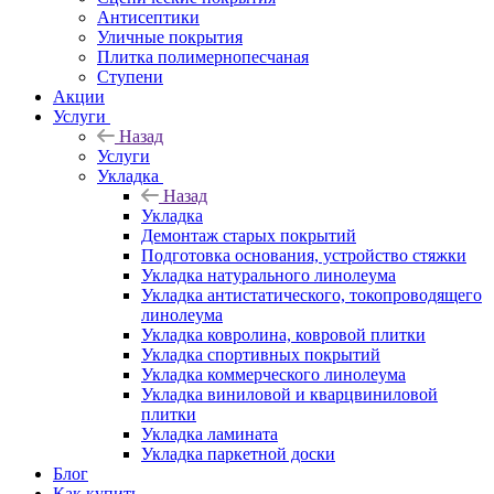
Антисептики
Уличные покрытия
Плитка полимернопесчаная
Ступени
Акции
Услуги
Назад
Услуги
Укладка
Назад
Укладка
Демонтаж старых покрытий
Подготовка основания, устройство стяжки
Укладка натурального линолеума
Укладка антистатического, токопроводящего
линолеума
Укладка ковролина, ковровой плитки
Укладка спортивных покрытий
Укладка коммерческого линолеума
Укладка виниловой и кварцвиниловой
плитки
Укладка ламината
Укладка паркетной доски
Блог
Как купить