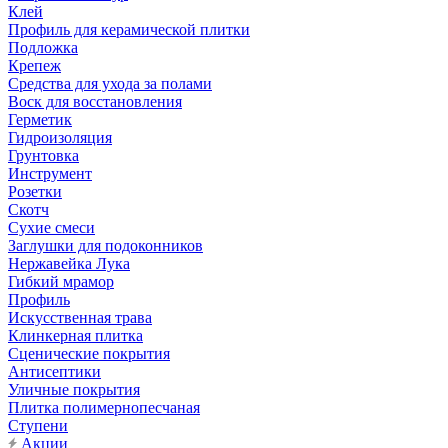
Клей
Профиль для керамической плитки
Подложка
Крепеж
Средства для ухода за полами
Воск для восстановления
Герметик
Гидроизоляция
Грунтовка
Инструмент
Розетки
Скотч
Сухие смеси
Заглушки для подоконников
Нержавейка Лука
Гибкий мрамор
Профиль
Искусственная трава
Клинкерная плитка
Сценические покрытия
Антисептики
Уличные покрытия
Плитка полимернопесчаная
Ступени
Акции