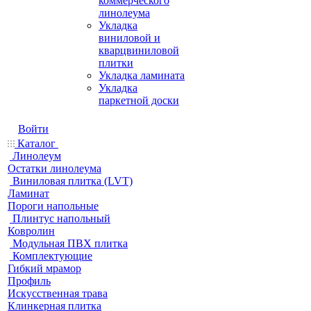
коммерческого
линолеума
Укладка
виниловой и
кварцвиниловой
плитки
Укладка ламината
Укладка
паркетной доски
Войти
Каталог
Линолеум
Остатки линолеума
Виниловая плитка (LVT)
Ламинат
Пороги напольные
Плинтус напольный
Ковролин
Модульная ПВХ плитка
Комплектующие
Гибкий мрамор
Профиль
Искусственная трава
Клинкерная плитка