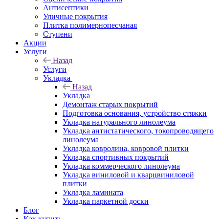
Антисептики
Уличные покрытия
Плитка полимернопесчаная
Ступени
Акции
Услуги
Назад
Услуги
Укладка
Назад
Укладка
Демонтаж старых покрытий
Подготовка основания, устройство стяжки
Укладка натурального линолеума
Укладка антистатического, токопроводящего
линолеума
Укладка ковролина, ковровой плитки
Укладка спортивных покрытий
Укладка коммерческого линолеума
Укладка виниловой и кварцвиниловой
плитки
Укладка ламината
Укладка паркетной доски
Блог
Как купить