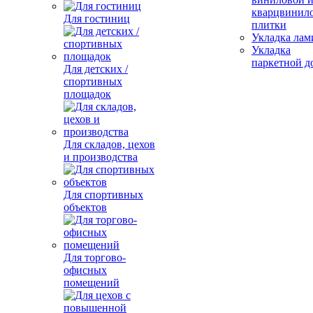
кварцвинил
Для гостиниц
плитки
Укладка лам
Укладка
паркетной д
Для детских /
спортивных
площадок
Для складов, цехов
и производства
Для спортивных
объектов
Для торгово-
офисных
помещений