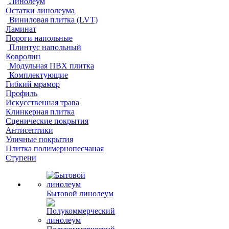
Линолеум
Остатки линолеума
Виниловая плитка (LVT)
Ламинат
Пороги напольные
Плинтус напольный
Ковролин
Модульная ПВХ плитка
Комплектующие
Гибкий мрамор
Профиль
Искусственная трава
Клинкерная плитка
Сценические покрытия
Антисептики
Уличные покрытия
Плитка полимернопесчаная
Ступени
Бытовой линолеум