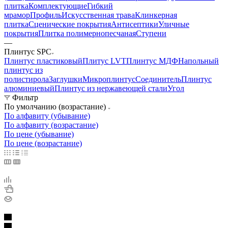
плитка
Комплектующие
Гибкий
мрамор
Профиль
Искусственная трава
Клинкерная
плитка
Сценические покрытия
Антисептики
Уличные
покрытия
Плитка полимернопесчаная
Ступени
—
Плинтус SPC
Плинтус пластиковый
Плитус LVT
Плинтус МДФ
Напольный
плинтус из
полистирола
Заглушки
Микроплинтус
Соединитель
Плинтус
алюминиевый
Плинтус из нержавеющей стали
Угол
Фильтр
По умолчанию (возрастание)
По алфавиту (убывание)
По алфавиту (возрастание)
По цене (убывание)
По цене (возрастание)