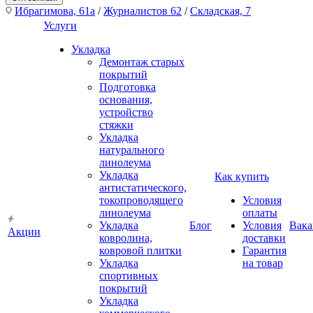
Ибрагимова, 61а
/
Журналистов 62
/
Складская, 7
Услуги
Укладка
Демонтаж старых
покрытий
Подготовка
основания,
устройство
стяжки
Укладка
натурального
линолеума
Укладка
Как купить
антистатического,
токопроводящего
Условия
линолеума
оплаты
Укладка
Блог
Условия
Вака
Акции
ковролина,
доставки
ковровой плитки
Гарантия
Укладка
на товар
спортивных
покрытий
Укладка