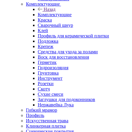
Комплектующие
Назад
Комплектующие
Краска
Сварочный шнур
Клей
Профиль для керамической плитки
Подложка
Крепеж
Средства для ухода за полами
Воск для восстановления
Герметик
Гидроизоляция
Грунтовка
Инструмент
Розетки
Скотч
Сухие смеси
Заглушки для подоконников
Нержавейка Лука
Гибкий мрамор
Профиль
Искусственная трава
Клинкерная плитка
Сценические покрытия