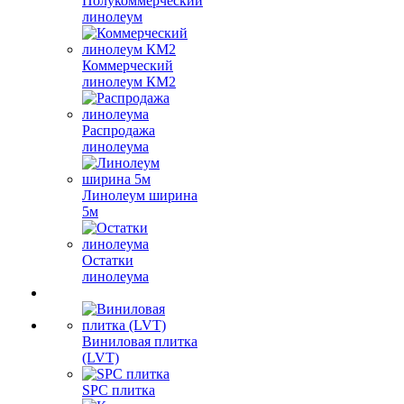
Полукоммерческий
линолеум
Коммерческий
линолеум КМ2
Распродажа
линолеума
Линолеум ширина
5м
Остатки
линолеума
Виниловая плитка
(LVT)
SPC плитка