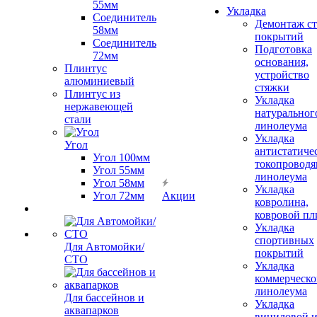
55мм
Укладка
Соединитель
Демонтаж с
58мм
покрытий
Соединитель
Подготовка
72мм
основания,
Плинтус
устройство
алюминиевый
стяжки
Плинтус из
Укладка
нержавеющей
натуральног
стали
линолеума
Укладка
Угол
антистатиче
Угол 100мм
токопроводя
Угол 55мм
линолеума
Угол 58мм
Укладка
Угол 72мм
Акции
ковролина,
ковровой пл
Укладка
спортивных
Для Автомойки/
покрытий
СТО
Укладка
коммерческо
линолеума
Для бассейнов и
Укладка
аквапарков
виниловой 