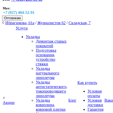
Max:
+7 (927) 404-52-91
Оптовикам
Ибрагимова, 61а
/
Журналистов 62
/
Складская, 7
Услуги
Укладка
Демонтаж старых
покрытий
Подготовка
основания,
устройство
стяжки
Укладка
натурального
линолеума
Укладка
Как купить
антистатического,
токопроводящего
Условия
линолеума
оплаты
Укладка
Блог
Условия
Вака
Акции
ковролина,
доставки
ковровой плитки
Гарантия