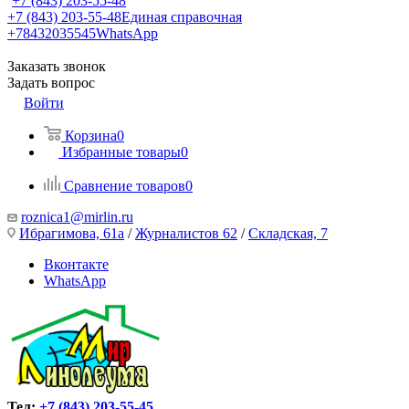
+7 (843) 203-55-48
+7 (843) 203-55-48
Единая справочная
+78432035545
WhatsApp
Заказать звонок
Задать вопрос
Войти
Корзина
0
Избранные товары
0
Сравнение товаров
0
roznica1@mirlin.ru
Ибрагимова, 61а
/
Журналистов 62
/
Складская, 7
Вконтакте
WhatsApp
Тел:
+7 (843) 203-55-45