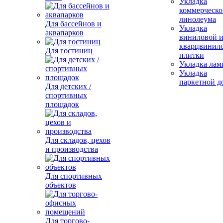
Укладка
коммерческо
линолеума
Для бассейнов и
Укладка
аквапарков
виниловой 
кварцвинил
Для гостиниц
плитки
Укладка лам
Укладка
паркетной д
Для детских /
спортивных
площадок
Для складов, цехов
и производства
Для спортивных
объектов
Для торгово-