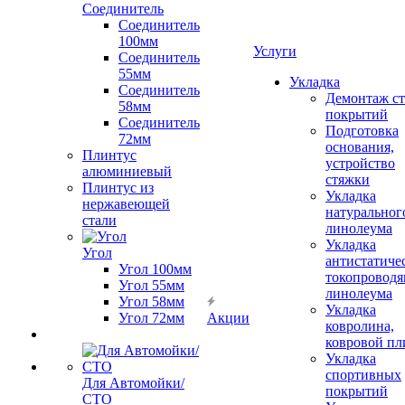
Соединитель
Соединитель
100мм
Услуги
Соединитель
55мм
Укладка
Соединитель
Демонтаж с
58мм
покрытий
Соединитель
Подготовка
72мм
основания,
Плинтус
устройство
алюминиевый
стяжки
Плинтус из
Укладка
нержавеющей
натуральног
стали
линолеума
Укладка
Угол
антистатиче
Угол 100мм
токопроводя
Угол 55мм
линолеума
Угол 58мм
Укладка
Угол 72мм
Акции
ковролина,
ковровой пл
Укладка
спортивных
Для Автомойки/
покрытий
СТО