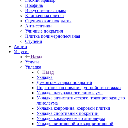
Гибкий мрамор
Профиль
Искусственная трава
Клинкерная плитка
Сценические покрытия
Антисептики
Уличные покрытия
Плитка полимернопесчаная
Ступени
Акции
Услуги
Назад
Услуги
Укладка
Назад
Укладка
Демонтаж старых покрытий
Подготовка основания, устройство стяжки
Укладка натурального линолеума
Укладка антистатического, токопроводящего
линолеума
Укладка ковролина, ковровой плитки
Укладка спортивных покрытий
Укладка коммерческого линолеума
Укладка виниловой и кварцвиниловой