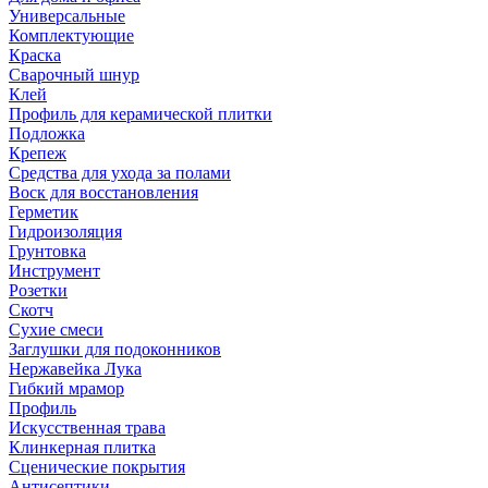
Универсальные
Комплектующие
Краска
Сварочный шнур
Клей
Профиль для керамической плитки
Подложка
Крепеж
Средства для ухода за полами
Воск для восстановления
Герметик
Гидроизоляция
Грунтовка
Инструмент
Розетки
Скотч
Сухие смеси
Заглушки для подоконников
Нержавейка Лука
Гибкий мрамор
Профиль
Искусственная трава
Клинкерная плитка
Сценические покрытия
Антисептики