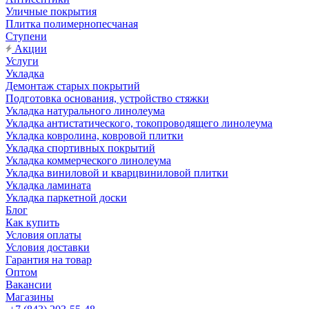
Уличные покрытия
Плитка полимернопесчаная
Ступени
Акции
Услуги
Укладка
Демонтаж старых покрытий
Подготовка основания, устройство стяжки
Укладка натурального линолеума
Укладка антистатического, токопроводящего линолеума
Укладка ковролина, ковровой плитки
Укладка спортивных покрытий
Укладка коммерческого линолеума
Укладка виниловой и кварцвиниловой плитки
Укладка ламината
Укладка паркетной доски
Блог
Как купить
Условия оплаты
Условия доставки
Гарантия на товар
Оптом
Вакансии
Магазины