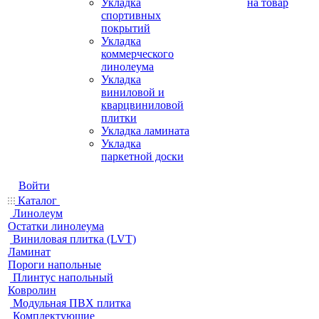
Укладка
на товар
спортивных
покрытий
Укладка
коммерческого
линолеума
Укладка
виниловой и
кварцвиниловой
плитки
Укладка ламината
Укладка
паркетной доски
Войти
Каталог
Линолеум
Остатки линолеума
Виниловая плитка (LVT)
Ламинат
Пороги напольные
Плинтус напольный
Ковролин
Модульная ПВХ плитка
Комплектующие