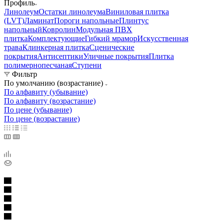
Профиль
Линолеум
Остатки линолеума
Виниловая плитка
(LVT)
Ламинат
Пороги напольные
Плинтус
напольный
Ковролин
Модульная ПВХ
плитка
Комплектующие
Гибкий мрамор
Искусственная
трава
Клинкерная плитка
Сценические
покрытия
Антисептики
Уличные покрытия
Плитка
полимернопесчаная
Ступени
Фильтр
По умолчанию (возрастание)
По алфавиту (убывание)
По алфавиту (возрастание)
По цене (убывание)
По цене (возрастание)