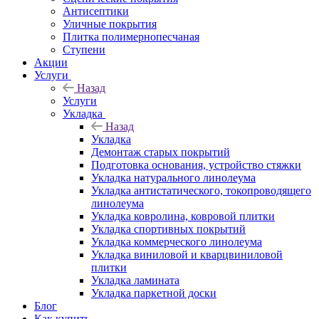
Антисептики
Уличные покрытия
Плитка полимернопесчаная
Ступени
Акции
Услуги
Назад
Услуги
Укладка
Назад
Укладка
Демонтаж старых покрытий
Подготовка основания, устройство стяжки
Укладка натурального линолеума
Укладка антистатического, токопроводящего
линолеума
Укладка ковролина, ковровой плитки
Укладка спортивных покрытий
Укладка коммерческого линолеума
Укладка виниловой и кварцвиниловой
плитки
Укладка ламината
Укладка паркетной доски
Блог
Как купить