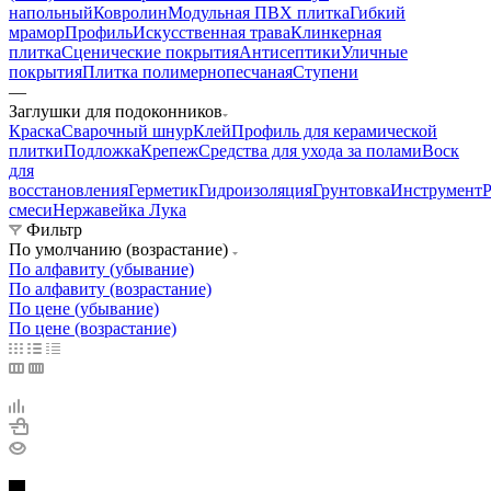
напольный
Ковролин
Модульная ПВХ плитка
Гибкий
мрамор
Профиль
Искусственная трава
Клинкерная
плитка
Сценические покрытия
Антисептики
Уличные
покрытия
Плитка полимернопесчаная
Ступени
—
Заглушки для подоконников
Краска
Сварочный шнур
Клей
Профиль для керамической
плитки
Подложка
Крепеж
Средства для ухода за полами
Воск
для
восстановления
Герметик
Гидроизоляция
Грунтовка
Инструмент
Р
смеси
Нержавейка Лука
Фильтр
По умолчанию (возрастание)
По алфавиту (убывание)
По алфавиту (возрастание)
По цене (убывание)
По цене (возрастание)