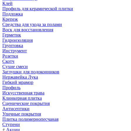
Клей
Профиль для керамической плитки
Подложка
Крепеж
Средства для ухода за полами
Воск для восстановления
Герметик
Гидроизоляция
Грунтовка
Инструмент
Розетки
Скотч
Сухие смеси
Заглушки для подоконников
Нержавейка Лука
Гибкий мрамор
Профиль
Искусственная трава
Клинкерная плитка
Сценические покрытия
Антисептики
Уличные покрытия
Плитка полимернопесчаная
Ступени
Акции