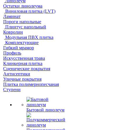
Линолеум
Остатки линолеума
Виниловая плитка (LVT)
Ламинат
Пороги напольные
Плинтус напольный
Ковролин
Модульная ПВХ плитка
Комплектующие
Гибкий мрамор
Профиль
Искусственная трава
Клинкерная плитка
Сценические покрытия
Антисептики
Уличные покрытия
Плитка полимернопесчаная
Ступени
Бытовой линолеум