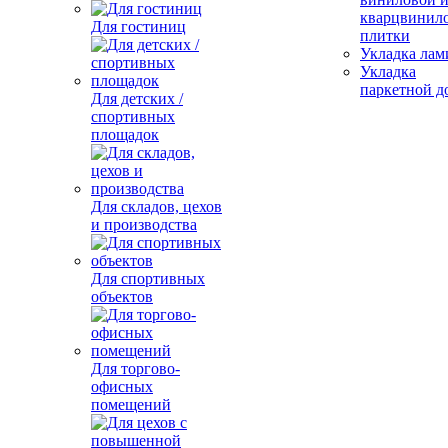
кварцвинил
Для гостиниц
плитки
Укладка лам
Укладка
паркетной д
Для детских /
спортивных
площадок
Для складов, цехов
и производства
Для спортивных
объектов
Для торгово-
офисных
помещений