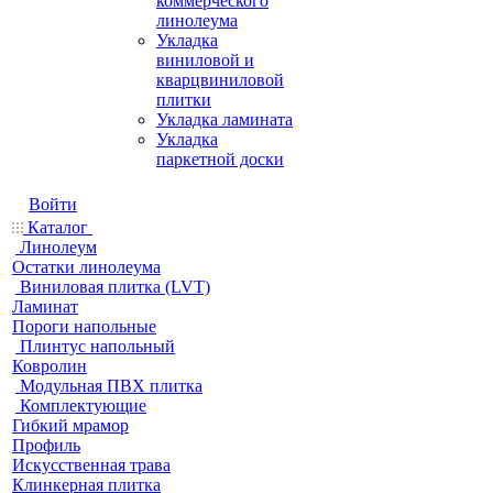
коммерческого
линолеума
Укладка
виниловой и
кварцвиниловой
плитки
Укладка ламината
Укладка
паркетной доски
Войти
Каталог
Линолеум
Остатки линолеума
Виниловая плитка (LVT)
Ламинат
Пороги напольные
Плинтус напольный
Ковролин
Модульная ПВХ плитка
Комплектующие
Гибкий мрамор
Профиль
Искусственная трава
Клинкерная плитка