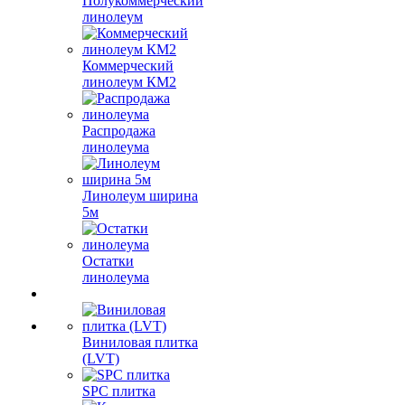
Полукоммерческий
линолеум
Коммерческий
линолеум КМ2
Распродажа
линолеума
Линолеум ширина
5м
Остатки
линолеума
Виниловая плитка
(LVT)
SPC плитка