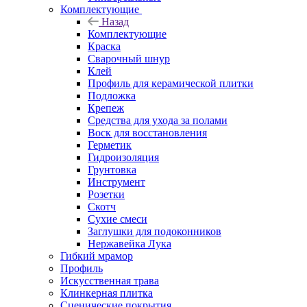
Комплектующие
Назад
Комплектующие
Краска
Сварочный шнур
Клей
Профиль для керамической плитки
Подложка
Крепеж
Средства для ухода за полами
Воск для восстановления
Герметик
Гидроизоляция
Грунтовка
Инструмент
Розетки
Скотч
Сухие смеси
Заглушки для подоконников
Нержавейка Лука
Гибкий мрамор
Профиль
Искусственная трава
Клинкерная плитка
Сценические покрытия