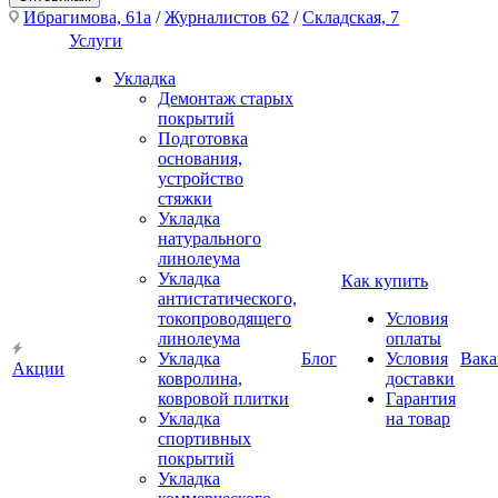
Ибрагимова, 61а
/
Журналистов 62
/
Складская, 7
Услуги
Укладка
Демонтаж старых
покрытий
Подготовка
основания,
устройство
стяжки
Укладка
натурального
линолеума
Укладка
Как купить
антистатического,
токопроводящего
Условия
линолеума
оплаты
Укладка
Блог
Условия
Вака
Акции
ковролина,
доставки
ковровой плитки
Гарантия
Укладка
на товар
спортивных
покрытий
Укладка