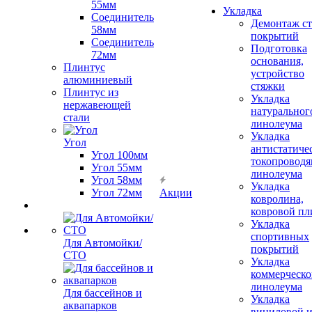
55мм
Укладка
Соединитель
Демонтаж с
58мм
покрытий
Соединитель
Подготовка
72мм
основания,
Плинтус
устройство
алюминиевый
стяжки
Плинтус из
Укладка
нержавеющей
натуральног
стали
линолеума
Укладка
Угол
антистатиче
Угол 100мм
токопроводя
Угол 55мм
линолеума
Угол 58мм
Укладка
Угол 72мм
Акции
ковролина,
ковровой пл
Укладка
спортивных
Для Автомойки/
покрытий
СТО
Укладка
коммерческо
линолеума
Для бассейнов и
Укладка
аквапарков
виниловой 