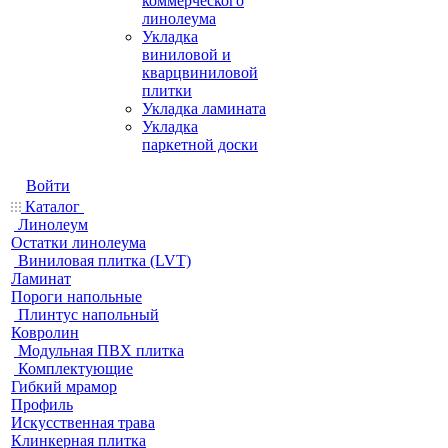
коммерческого
линолеума
Укладка
виниловой и
кварцвиниловой
плитки
Укладка ламината
Укладка
паркетной доски
Войти
Каталог
Линолеум
Остатки линолеума
Виниловая плитка (LVT)
Ламинат
Пороги напольные
Плинтус напольный
Ковролин
Модульная ПВХ плитка
Комплектующие
Гибкий мрамор
Профиль
Искусственная трава
Клинкерная плитка