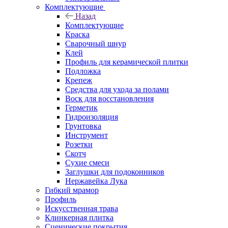
Комплектующие
Назад
Комплектующие
Краска
Сварочный шнур
Клей
Профиль для керамической плитки
Подложка
Крепеж
Средства для ухода за полами
Воск для восстановления
Герметик
Гидроизоляция
Грунтовка
Инструмент
Розетки
Скотч
Сухие смеси
Заглушки для подоконников
Нержавейка Лука
Гибкий мрамор
Профиль
Искусственная трава
Клинкерная плитка
Сценические покрытия