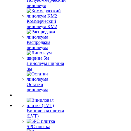
Полукоммерческий
линолеум
Коммерческий
линолеум КМ2
Распродажа
линолеума
Линолеум ширина
5м
Остатки
линолеума
Виниловая плитка
(LVT)
SPC плитка