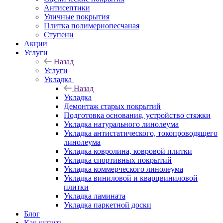
Антисептики
Уличные покрытия
Плитка полимернопесчаная
Ступени
Акции
Услуги
Назад
Услуги
Укладка
Назад
Укладка
Демонтаж старых покрытий
Подготовка основания, устройство стяжки
Укладка натурального линолеума
Укладка антистатического, токопроводящего
линолеума
Укладка ковролина, ковровой плитки
Укладка спортивных покрытий
Укладка коммерческого линолеума
Укладка виниловой и кварцвиниловой
плитки
Укладка ламината
Укладка паркетной доски
Блог
Как купить