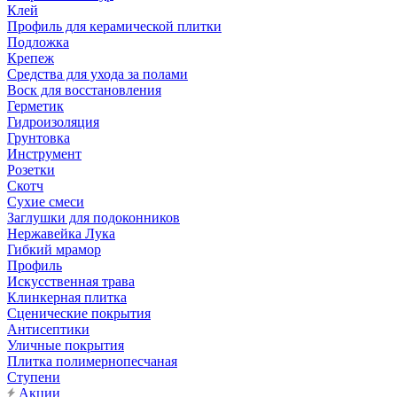
Клей
Профиль для керамической плитки
Подложка
Крепеж
Средства для ухода за полами
Воск для восстановления
Герметик
Гидроизоляция
Грунтовка
Инструмент
Розетки
Скотч
Сухие смеси
Заглушки для подоконников
Нержавейка Лука
Гибкий мрамор
Профиль
Искусственная трава
Клинкерная плитка
Сценические покрытия
Антисептики
Уличные покрытия
Плитка полимернопесчаная
Ступени
Акции