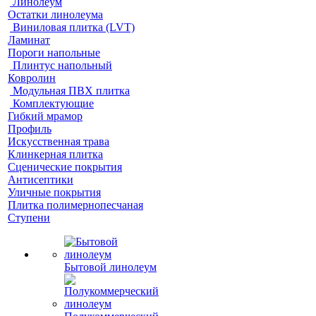
Линолеум
Остатки линолеума
Виниловая плитка (LVT)
Ламинат
Пороги напольные
Плинтус напольный
Ковролин
Модульная ПВХ плитка
Комплектующие
Гибкий мрамор
Профиль
Искусственная трава
Клинкерная плитка
Сценические покрытия
Антисептики
Уличные покрытия
Плитка полимернопесчаная
Ступени
Бытовой линолеум