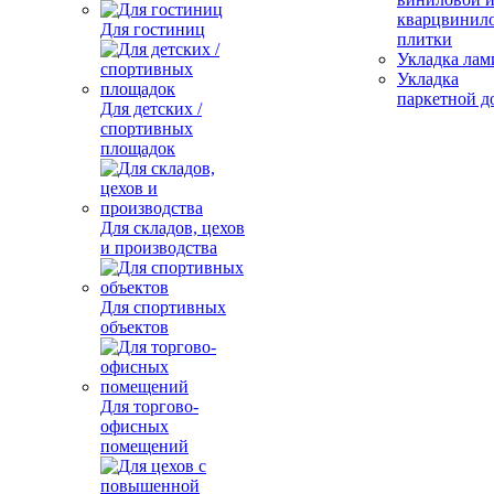
кварцвинил
Для гостиниц
плитки
Укладка лам
Укладка
паркетной д
Для детских /
спортивных
площадок
Для складов, цехов
и производства
Для спортивных
объектов
Для торгово-
офисных
помещений