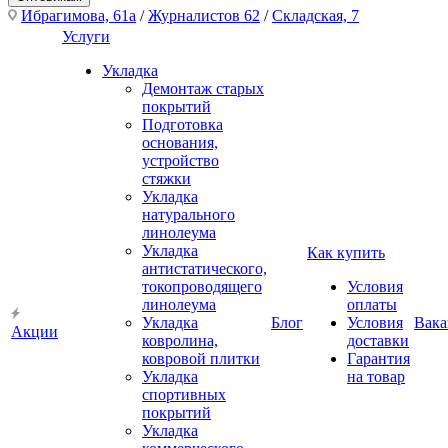
Ибрагимова, 61а
/
Журналистов 62
/
Складская, 7
Услуги
Укладка
Демонтаж старых
покрытий
Подготовка
основания,
устройство
стяжки
Укладка
натурального
линолеума
Укладка
Как купить
антистатического,
токопроводящего
Условия
линолеума
оплаты
Укладка
Блог
Условия
Вака
Акции
ковролина,
доставки
ковровой плитки
Гарантия
Укладка
на товар
спортивных
покрытий
Укладка