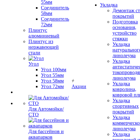
55мм
Укладка
Соединитель
Демонтаж с
58мм
покрытий
Соединитель
Подготовка
72мм
основания,
Плинтус
устройство
алюминиевый
стяжки
Плинтус из
Укладка
нержавеющей
натуральног
стали
линолеума
Укладка
Угол
антистатиче
Угол 100мм
токопроводя
Угол 55мм
линолеума
Угол 58мм
Укладка
Угол 72мм
Акции
ковролина,
ковровой пл
Укладка
спортивных
Для Автомойки/
покрытий
СТО
Укладка
коммерческо
линолеума
Для бассейнов и
Укладка
аквапарков
виниловой 